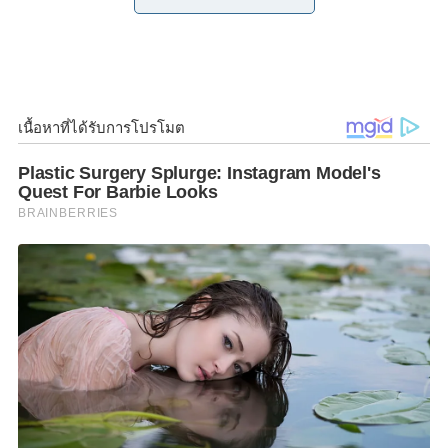
o
r
n
มี
74
ตัวแทนนิสิต นักศึกษาสาขาศิลปะจากสถาบันการ
ศึกษาต่าง ๆ ทั่วประเทศจาก
37
คณะ
35
สถาบันการ
k
k
ศึกษา เข้าร่วมแข่งขันวาดภาพสด โดยมี
อภิชาต รม
ยะรูป
สุภัททา สังสิทธิ
อาจารย์วีรเดช พนมวัน ณ
อยุธยา
รวมทั้ง
ศิลปินแห่งชาติ ได้แก่
ศาสตราจารย์
เกียรติคุณปรีชา เถาทอง
ศาสตรเมธี ดร.เฉลิมชัย
โฆษิตพิพัฒน์
และ
อาจารย์ปัญญา วิจินธนสาร
เข้า
ร่วมงาน ณ หอศิลป์สมเด็จพระนางเจ้าสิริกิติ์ พระบรม
ราชินีนาถ ถ.ราชดำเนินกลาง กรุงเทพฯ เมื่อวันก่อน
ทั้งนี้ การประกวดจะเริ่มขึ้นระหว่างวันที่
23
พฤศจิกายน –
2
ธันวาคม นี้ โดยงานประกาศผลจะ
มีขึ้นในวันที่
2
ธันวาคมที่จะถึงนี้
F
L
T
C
S
Share