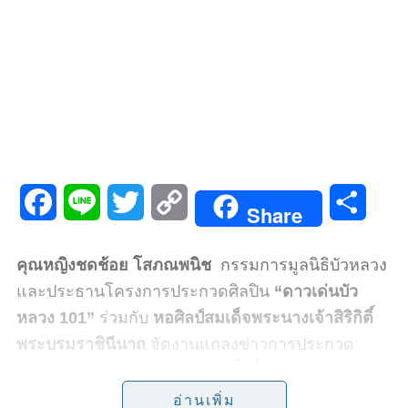
F
L
T
C
S
Share
a
i
w
o
h
คุณหญิงชดช้อย โสภณพนิช
กรรมการมูลนิธิบัวหลวง
c
n
i
p
a
และประธานโครงการประกวดศิลปิน
“
ดาวเด่นบัว
e
e
t
y
r
หลวง
101”
ร่วมกับ
หอศิลป์สมเด็จพระนางเจ้าสิริกิติ์
พระบรมราชินีนาถ
จัดงานแถลงข่าวการประกวด
b
t
L
e
ศิลปิน
“
ดาวเด่นบัวหลวง
101
ครั้งที่
12
ประจำ
o
e
i
ปี
2562”
ในหัวข้อ
“
ร่วมมือร่วมใจ พัฒนา ยั่งยืน
”
โดย
อ่านเพิ่ม