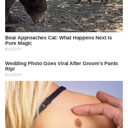
ว่ากีดกันสิทธิเสรีภาพ จนเกิดความวุ่นวาย และขอให้ผู้
บริหารทุกท่านนำมาตรการไปปฏิบัติตามสถานการณ์
หากมีปัญหาติดขัดตรงไหนให้รีบแจ้งมาทันที” นายสม
ศักดิ์ฯ กล่าว
F
L
T
C
S
Share
a
i
w
o
h
c
n
i
p
a
e
e
t
y
r
b
t
L
e
o
e
i
o
r
n
k
k