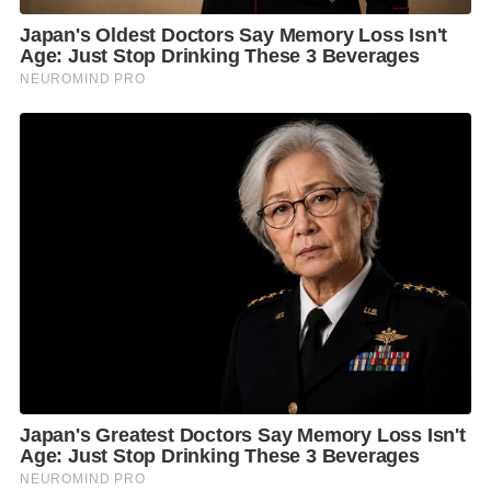
1. แยกกักกันโรค ผู้ต้องขังรับใหม่ รับย้าย กลับจากโรง
พยาบาลภายนอก อย่างน้อย 14 วัน และต้องปฏิบัติตาม
กระบวนการแยกกักกันโรคที่ถูกต้องอย่างเข้มงวด 2. งด
การเยี่ยมญาติช่องทางปกติและให้มีการเยี่ยมญาติทาง
ไลน์ทดแทน 3. “มาตรการคนในห้ามออกคนนอกห้าม
เข้า” ด้วยการงดนำผู้ต้องขังออกทำงานภายนอกเรือนจำ
ทุกกรณี และงดการนำบุคคลภายนอกเข้าเรือนจำ ยกเว้นมี
ความจำเป็น เช่น เจ็บป่วย 4. สร้างความเข้าใจ ให้ข้อมูลที่
ถูกต้องกับผู้ต้องขังและญาติ ตลอดจนจัดให้มีกิจกรรมผ่อน
คลายความเครียดในเรือนจำช่วงระหว่างการงดเยี่ยมญาติ
5. กำชับเจ้าหน้าที่ ผู้ต้องขังและญาติ ให้ปฏิบัติตาม
มาตรการป้องกันและควบคุมโรคอย่างเคร่งครัด เช่น สวม
หน้ากากอนามัยตลอดเวลา การเว้นระยะห่างทางสังคม
สังคม และ6. งดการจัดกิจกรรมที่ต้องนำผู้ต้องขังมารวม
กันมากๆ และจัดหาหน้ากากอนามัยให้ผู้ต้องขังทุกคน