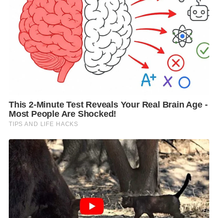
พิจารณาร่วมกัน เพราะเป็นเรื่องของข้อเท็จจริง หากจุด
ไหนสุ่มเสี่ยงก็ต้องปิด โดยขณะนี้ได้ตีกรอบงดเยี่ยมญาติ
แล้วเบื้องต้น 11 เรือนจำ คือ
1.เรือนจำกลางนครปฐม 2.เรือนจำกลางเขาบิน 3.เรือนจำ
กลางราชบุรี 4.เรือนจำกลางสมุทรสงคราม 5. เรือนจำ
กลางสมุทรสาคร 6.เรือนจำจังหวัดกาญจนบุรี 7.เรือนจำ
จังหวัดสมุทรสาคร 8.เรือนจำอำเภอทองผาภูมิ 9.สถาน
กักกันนครปฐม 10.เรือนจำพิเศษธนบุรี และ
11.ทัณฑสถานหญิงธนบุรี
“เมื่อปิดการเยี่ยมญาติให้ผู้บัญชาการทุกท่าน ใช้การ
สื่อสารทางไกล ผ่านแอปพลิเคชันไลน์สื่อสารกันแทนและ
เพิ่มรอบการเยี่ยม วางแผนให้ดี รวมถึงการใช้เทคโนโลยี
อื่นๆ ตามสิทธิที่ผู้ต้องขังทุกคนควรจะได้ เช่น การพบศาล
ผ่านวีดีโอคอนเฟอร์เรนซ์ การฝากเงินผ่านออนไลน์ และ
ทำความเข้าใจกับผู้ต้องขังทุกคน ไม่ให้เกิดการเข้าใจผิด