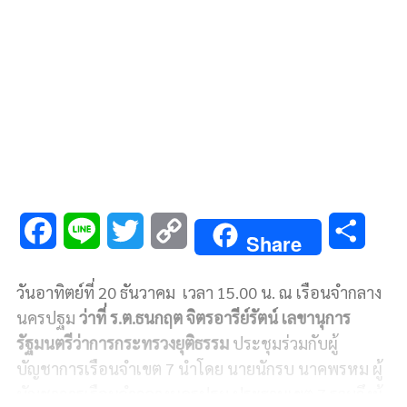
F
L
T
C
S
Share
a
i
w
o
h
วันอาทิตย์ที่ 20 ธันวาคม เวลา 15.00 น. ณ เรือนจำกลาง
c
n
i
p
a
นครปฐม
ว่าที่ ร.ต.ธนกฤต จิตรอารีย์รัตน์ เลขานุการ
e
e
t
y
r
รัฐมนตรีว่าการกระทรวงยุติธรรม
ประชุมร่วมกับผู้
บัญชาการเรือนจำเขต 7 นำโดย นายนักรบ นาคพรหม ผู้
b
t
L
e
บัญชาการเรือนจำกลางนครปฐม ประธานเขต 7 รวมถึงผู้