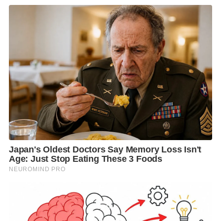
อย่างน้อยคนละ 2 ชิ้น
“ขอให้ผู้บัญชาการทุกท่านรับทราบมาตรการ และจัดการ
ให้ดี พยายามประชาสัมพันธ์ข่าวสารให้ทั่วถึง ทั้งตัวผู้ต้อง
ขังและญาติ และการนำตัวผู้ต้องขังไปยังศาลจะสามารถ
ใช้วิธีวีดีโอคอนเฟอเรนซ์ได้หรือไม่ และหากเรือนจำไหน
พิจารณาแล้วว่าจะเกิดการลุกลามให้พิจารณาล็อกดาวน์
ตัวเอง สิ่งที่เราห่วงคือเรื่องของคนในเรือนจำ โดยเฉพาะ
เจ้าหน้าที่ พยายามเช็คอย่างละเอียดและไปในพื้นที่สุ่ม
เสี่ยง ในเรือนจำต้องไม่มีโควิด” ว่าที่ ร.ต.ธนกฤตฯ กล่าว
จากนั้น
นายสมศักดิ์ฯ
ได้วีดีโอคอนเฟอเรนซ์เข้าสู่ที่
ประชุม โดยระบุว่า หากพบเชื้อที่ไหนให้กำหนดจุด
บริเวณนั้น และวัดระยะห่างตีกรอบพื้นที่ และให้ทุกคน