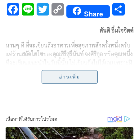
F
L
T
C
S
Share
a
i
w
o
h
สันติ อิ่มใจจิตต์
c
n
i
p
a
นานๆ ที ที่จะเขียนถึงอาหารเพื่อสุขภาพสักครั้งหนึ่งครับ
e
e
t
y
r
แต่ร้าน
สลัดไฮโซ
ของ
คุณสิรีสุรีนันท์ จงศิริกุล
หรือ
คุณหนึ่ง
b
t
L
e
ที่จะเขียนแนะนำในวันนี้นั้น ไม่เขียนถึงไม่ได้เลย เพราะฝี
ไม้ลายมือในการเลือกวัตถุดิบ ผักสดต่างๆ และน้ำสลัดนั้น
o
e
i
อ่านเพิ่ม
หาที่ไหนเทียบได้ยากมาก จนได้รับรางวัลผลิตภัณฑ์
o
r
n
ต้นแบบดีเด่นของกรมส่งเสริมอุตสาหกรรม ร้านต้นแบบ
k
k
ของโรงพยาบาลเชียงรายและยังได้รับเชิญไปออกรายการ
ตามสถานีโทรทัศน์มากมายหลายแห่ง
คุณหนึ่งเป็นชาวกรุงเทพฯ แต่มีภาระที่จะต้องไปอยู่อาศัย
ที่จังหวัดเชียงราย ก่อนที่จะเดินทางไปนั้นคุณแม่ศรีที่อยู่
ใกล้ๆ บ้าน ได้สอนให้สูตรการทำน้ำสลัดแบบออริจินอล