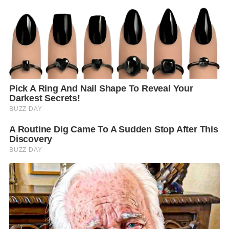
กันไป จนสถานีโทรทัศน์หลายแห่งเชิญไปออกรายการ
โดยออกรายการตลาดสดสนามเป้า ได้ตั้งชื่อว่าสลัดของ
คุณหนึ่งว่า
สลัดไฮโซ
จากเชียงรายจนถึงวันนี้เป็นเวลา 17 ปี สลัดไฮโซของคุณ
หนึ่งมีชื่อเสียงโด่งดังผู้ที่รักสุขภาพรู้จักกันทั่ว เพราะคุณ
หนึ่งได้พิถีพิถันคัดสรรตั้งแต่ผักต่างๆ จากฟาร์มออร์แกนิก
จังหวัดสุพรรณบุรี และจังหวัดระยอง รวมทั้งกสิกรรมไร้
สารวังน้ำเขียว เอามาล้างจนสะอาดด้วยน้ำกรองจากแอ
มเวย์ ขนาด 3 เดือน ต้องเปลี่ยนไส้ที่มีราคาแพงครั้งหนึ่ง
ส่วนวัตถุดิบประเภทเนื้อก็คัดสรรประเภทพรีเมี่ยม เช่น
หมูอนามัย ไก่เบญจา กุ้งอนามัย รวมทั้งเต้าหู้ก็ใช้เต้าหู้
ออร์แกนิก
เมนูสลัดของคุณหนึ่งมีไม่มากนัก แต่ละเมนูนั้นได้คิดแล้ว
คิดอีกให้อร่อยจริงๆ เท่านั้น โดยคุณหนึ่งได้คิดสูตรน้ำ
สลัดเพิ่มเติมเป็น 13 สูตร แต่ละสูตรก็มีรสชาติอร่อยแตก