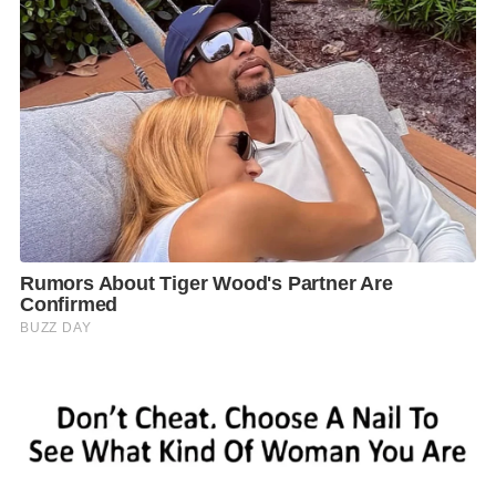
ให้ เผื่อว่ามีเวลาว่างๆ ที่เชียงรายจะได้ทำทานเอง
แต่เมื่อไปอยู่จริงๆ แล้ว เวลาที่เหงาก็ทำสลัดแจกเพื่อน
บ้าน ใครๆ ก็ชมว่าอร่อยมาก จึงได้ทำออกมาขายที่
กาด
หลวง
เริ่มทำตั้งแต่ใส่กล่องโฟม น้ำสลัดใส่ถุงผูกยาง แรกๆ
ขายได้วันละ 20 กล่อง ต่อจากนั้นไม่ถึง 6 เดือน เพิ่มเป็น
วันละ 400 กล่อง เพราะได้คิดสูตรของน้ำสลัดเพิ่มขึ้นด้วย
ตัวเองให้เป็นรสชาติแบบไทยๆ ถูกปาก และได้ไปเสนอ
ขายที่โรงพยาบาลเชียงรายประชานุเคราะห์ ซึ่งเป็นโรง
พยาบาลที่มีโภชนการดีมาก ก็ได้รับการต้อนรับเป็นอย่าง
ดี จนเป็นร้านต้นแบบของโรงพยาบาล
ย้ายกลับมากรุงเทพฯ ได้เอาความรู้ความชำนาญของตัว
เองมาทำสลัดขายที่หลังกระทรวงการคลัง แรกๆ ก็ไม่กล้า
เพราะคิดว่าเรามาจากบ้านนอก แต่ขายไปขายมาคนที่ซื้อ
ไปชิมแล้วต่างก็ติดใจในรสชาติที่ถูกปากคนไทย บอกต่อๆ