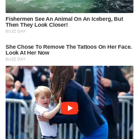
สถานที่ ถนนพหลโยธิน 19-จากถนนพหลโยธิน เข้าซอย
พหลโยธิน 19 (ตรงกันข้ามแดนเนรมิต) ประมาณ 100
เมตร จะพบร้านเซเว่น เลี้ยวขวาเข้าซอยประมาณ 40
เมตร จะพบร้านอยู่ซ้ายมือ เปิดบริการตั้งแต่เวลา 08.30-
18.00 น. โทรศัพท์ 09-4045-1664 หยุดวันอาทิตย์
F
L
T
C
S
Share
a
i
w
o
h
c
n
i
p
a
e
e
t
y
r
b
t
L
e
o
e
i