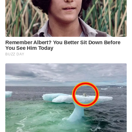
สลัดของคุณหนึ่งนั้นใส่กล่องสวยงามชนิดที่คุณภาพกับ
ราคาคนละเรื่องเลย เพราะขายราคาถูกมาก และยังทำน้ำ
สลัดใส่กระปุกขนาด 200 กรัม ให้เลือกสั่ง มี 13 รสชาติ
ราคา 90-120 บาท และยังสอนวิธีทำผักสลัดฟรีอีกด้วย
คุณหนึ่งเธอยังมีความคิดผลิตน้ำสลัดสูตรสุขภาพไม่ใส่นม
ไม่ใส่ไข่ โดยมีบุตรสาวคนสวยที่เพิ่งจบการศึกษาระดับ
ปริญญาตรีทางด้านนิเทศศาสตร์
คุณณัฏฐณิชชญา วงศ์
วัชระกุศล
หรือน้องแพรมาช่วยอย่างใกล้ชิด
ที่ร้านไม่มีที่นั่งทาน ต้องสั่งเดลิเวอรี่เท่านั้นครับ สั่งล่วง
หน้าก่อนจะเป็นการดีที่สุด ทาง LINEMAN หรือสอบถาม
รายละเอียดเพิ่มเติมได้ทาง Facebook:สลัดไฮโซ.Salad
Hiso/Instagram: Saladhiso bkk Line@saladhiso แต่ถ้า
อยู่รังสิตติดต่อได้ที่โทร 09-1419-5492 จะอิ่มอร่อยเป็น
ประโยชน์ต่อสุขภาพมากครับ
ชื่อร้าน
สลัดไฮโซ
เจ้าของ
คุณสิรีสุรีนันท์ (หนึ่ง) จงศิริกุล