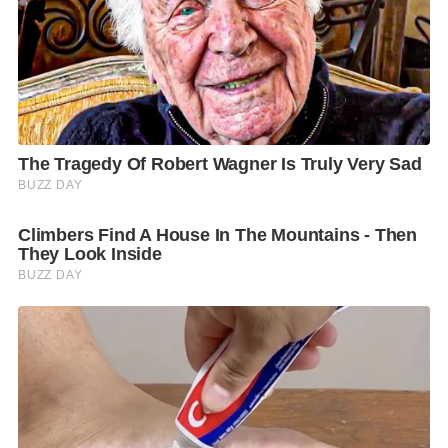
ต่างกัน สำหรับเมนูที่แนะนำให้สั่งมาชิมก็เช่น
สลัดโรล
ไส้
ของสลัดจะเป็นปูอัด ปูอัดสาหร่าย สาหร่าย ทูน่าไข่กุ้ง
หมูยอ ไส้รวม กุ้งซูชิ เต้าหู้ออร์แกนิกสาหร่าย เวลาทานจะ
เต็มปากเต็มคำมาก โดยขายเป็นเซต 10 คำ 80 บาท
สามารถเลือกน้ำสลัดที่มีครีมวาซาบิ ครีมซีฟู้ด ครีมโชยุ 1
ถ้วย เซต 20 คำ 160 บาท เลือกน้ำสลัดได้ 2 ถ้วย และเซต
48 คำ เลือกน้าสลัดได้ 3 ถ้วย
สลัดหมู/ไก่
มีทั้งสลัดหมูย่างที่ใช้หมูอนามัย สลัดเส้นหมี่
ข้าวกล้องหมูย่าง สลัดอกไก่ ราคาชุดละ 119 บาท
ที่ขอแนะนำให้สั่งมาชิมอย่าได้พลาดเป็นอันขาดก็ต้อง
สลัดเมี่ยงกุ้ง
คุณหนึ่งเธอจะเลือกใช้กุ้งจากฟาร์มระดับชา
ติสดๆ มาผ่าเอาเส้นหลังออก แล้วอบด้วยหม้ออบความ
ร้อนจนสุกหอมเคียงข้างด้วยผักสดออร์แกนิกและเครื่อง
เมี่ยงที่มีพริกขี้หนูซอย หอมแดง ตะไคร้ซอย มะนาว น้ำ