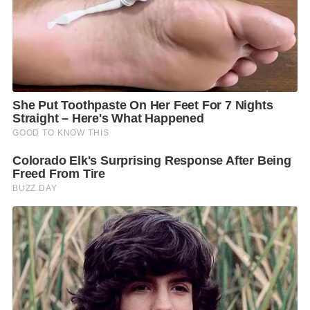
สลัดครีมซีฟู้ด ที่สำคัญคือ น้ำจิ้มซีฟู้ดสูตรสุขภาพของคุณ
หนึ่ง ที่ทำสดๆ ไม่ใส่ผงชูรส ไม่ใส่น้ำปลา ใช้ดอกเกลือและ
มะนาวแท้ 100%
คิดดูก็เวลาจะทานก็หยิบผักบัตเตอร์เฮดขึ้นมา นำกุ้งวาง
ด้านบนใส่เครื่องเมี่ยงลงไปแล้วราดด้วยน้ำจิ้มซีฟู้ดสูตร
สุขภาพที่ผมรับประกันว่าอร่อยมาก คิดดูก็แล้วกันเนื้อกุ้ง
สดๆ ที่ทั้งหวานทั้งมันมีน้ำจิ้มซีฟู้ดแซ่บๆ ราดลงไป ทาน
พร้อมเครื่องเมี่ยงแล้วหยิบผักสดๆ ใส่ปากเคี้ยวไปด้วยจะมี
รสชาติอร่อยขนาดไหน
โดยมีราคาขาย กุ้งครึ่งกิโลกรัมที่สามารถรับประทานได้ 2
ท่าน ราคา 359 บาท และกุ้ง 1 กิโลกรัม สามารถรับ
ประทานได้ 3-4 ท่าน ราคา 690 บาท