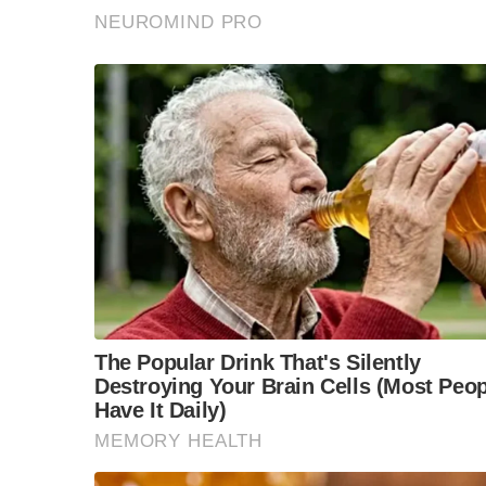
อย่างไรก็ตาม คาดว่าคนจำนวนมากยังต้องการให้ป
S
ดังนั้น พลเอกประยุทธ์ควรปรับปรุงวิธีการทำงา
e
แต่ก็ควรตั้งเป้าหมายระยะยาว แต่ต้องทำให้ได้ผลจ
a
r
c
อย่างแรก คือ โฟกัสการแก้ปัญหาปากท้องของชาวบ
h
กระจ้อน”
(
กระจ้อน = แคระ แกร็น) อย่างจริงจัง
f
o
r
เพราะปัญหาความเลื่อมล้ำมีสูง คนจน คนชั้นกลางก
:
ต้องทุ่มเททำ
อย่างที่สอง คือ การเพิ่มคุณภาพของคนในทุกวัย
เศรษฐกิจแบบ
disruptive
ที่เกิดขึ้นรวดเร็วในหลา