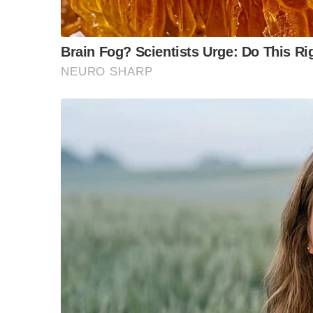
b
t
L
o
e
i
o
r
n
k
k
“วันวิชิต” ชี้ระบบเล
ล็อบบี้ทุกกลุ่ม ส่วน
ฐานเส้นเงิน ล็อกโ