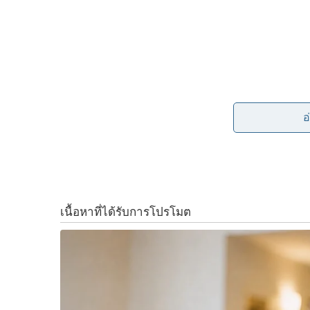
c
n
i
p
e
e
t
y
b
t
L
มาถูกทางแล้วขอรับ..
o
e
i
อ
o
r
n
ผมหมายถึง พล.อ.ประยุทธ์ จันทร์โอชา นายกรัฐ
“เตมีย์ใบ้” ในห้วง 3-4 วันที่ผ่านมาน่ะ
!
k
k
ซึ่งการที่นายกฯ ลุงตู่วางตัวสงบนิ่ง ปิดปาก ระงับ
ผู้นำก็ดูจะโดดเด่น สง่า น่าเลื่อมใส ศรัทธา..
ซ้ำยังจะไม่ไปเติมเชื้อเติมไฟให้บรรยากาศการเมื
คนในซีกรัฐบาลได้เอาตามอย่างท่านนายกฯ ช่วยก