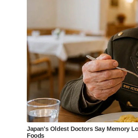
ก็ยิ่งจะช่วยให้การเมือง สังคม-ประเทศ ได้เกิดควา
ไมโครโฟน2” ให้เปลืองน้ำลาย
!
นี่..พูดถึงนายกฯลุงตู่ ก็พอดีได้อ่านที่อาจารย์ธ
ทหารไทย ติดกับดักก่อวิกฤติใหม่ประเทศไทย” เมื
โดยท้ายบรรยาย อาจารย์ได้พูดถึง “งานที่รัฐบา
รัฐประหารมีผลงานจับต้องได้จำนวนหนึ่ง คือโคร
การชุมนุมประท้วง
ส่วนการปฏิรูประบบไม่เกิด การสร้างความสมานฉันท์
ลำบากกว่าเดิมมาก เพราะโดยโครงสร้างรัฐบาลจะอย
การเมือง
ซึ่งในที่สุดจะต้องพึ่งพากลุ่มทุนใหญ่ ดังนั้นภา
นโยบายโครงการให้กับกลุ่มทุนใหญ่ เป็นรัฐบาลทหาร