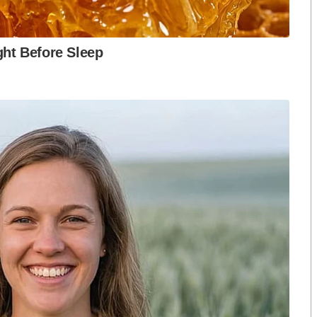
e
ือก สว. เปิดช่อง
นักวิชาการชี้ “ส้มเปิดดีลคุยแดง-
ปมฮั้วต้องมีหลัก
เขียว” กระทบความชอบธรรมพรรค
หวต กำหนดผล ชี้
ประชาชน หากร่วมรัฐบาลสวนทาง