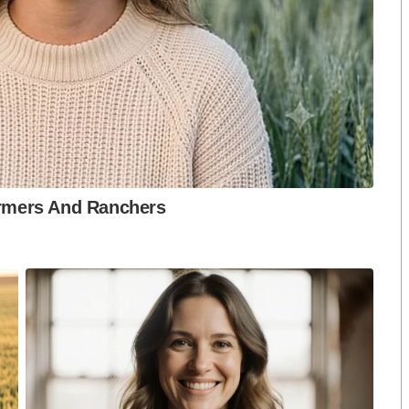
งกระแส แต่ไร้
คำขวัญ “มีเรา ไม่มีเทา”
งกฎหมาย