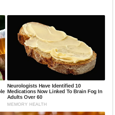
ระเทศได้มีรัฐบาลบริหารงานไปอีกสักระยะหนึ่ง
น เพราะการควบคุมประสานพรรคร่วมลำบากยากขึ้นเรื่อย ๆ
ริงจังสักสองสามเรื่องก็พอ
้าน ที่ผมเคยเรียก “รวยกระจุก จนกระจาย กลาง
็ลำบากจริง ๆ การแก้ปัญหานี้จริง ๆ ทำได้ยากแต่นายกก็
ในด้านการศึกษาพัฒนาทักษะใหม่ อาชีพใหม่สำหรับ
ย ๆ ด้าน