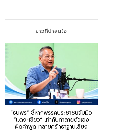
ข่าวที่น่าสนใจ
“ธนพร” ชี้หากพรรคประชาชนจับมือ
“วันวิชิต” 
“แดง-เขียว” เท่ากับทำลายตัวเอง
ล็อบบี้ทุกก
ผิดคำพูด ทลายศรัทธาฐานเสียง
ฐานเส้นเงิ