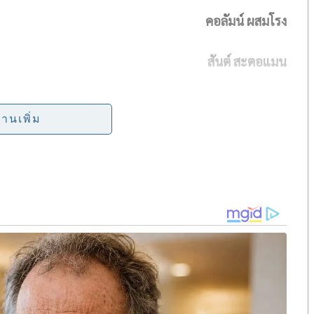
คอลัมน์ ผสมโรง
a
r
สันต์ สะตอแมน
e
่านเพิ่ม
มนตรีและรัฐมนตรีว่าการกระทรวงกลาโหม กับการสวมบท
อารมณ์ฉุนเฉียว ไม่ตอแยกับฝ่ายหนึ่งฝ่ายใดนั้น ภาพ-บุคลิก
องรุ่มร้อนขึ้นตามความต้องการของอีกฝ่าย และนี่หาก
ัน “สงบปากสงบคำ” ลงด้วย..