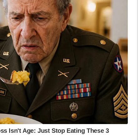
มสงบ..“บิ๊กแดง” ก็จะได้ไม่ต้องเปิดการแสดง “เดี๋ยว
ีรยุทธ บุญมี บรรยายในหัวข้อ “ประชาชน พรรคการเมือง
่อวันวาน
ลพลเอกประยุทธ์ควรทำ
” ว่า..
“รัฐบาลประยุทธ์ในช่วง
งการก่อสร้างขนาดใหญ่ และการรักษาความสงบไม่ให้มี
ก็ไม่เกิด รัฐบาลประยุทธ์ซึ่งมาจากเลือกตั้งจะยิ่งทำงาน
ู่รอดต่อไปได้ ต้องจัดสรรผลประโยชน์มาให้ทุกกลุ่ม
รกิจหลักของรัฐบาลในช่วงหน้าก็คือจะกลายเป็นการดำเนิน
เพื่อกลุ่มธุรกิจใหญ่นั่นเอง