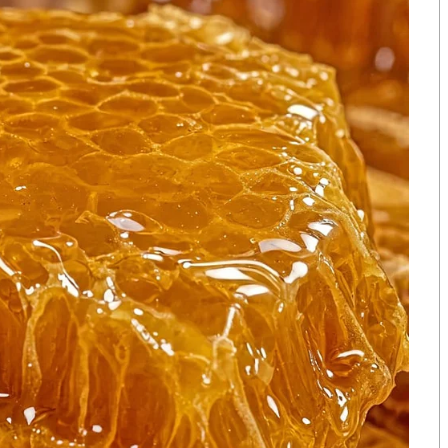
ก้ปัญหาเอง การแก้ปัญหาครบทั้งต้นน้ำปลายน้ำ เช่นต้อง
อกสรรเฉพาะส่วน
ำได้จริง ถ้าทำเช่นนี้ ก็จะเป็นการเลือกลำดับความ
ว่า
อย่าสวนอาจารย์ธีรยุทธเลยนะ..
S
h
a
r