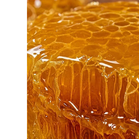
ต้องใช้อำนาจบารมีตัวนายก ฯ ประยุทธ์เองลงมือแ
มีการประกันรายได้การงานให้ และควรทำแบบเลื
เพราะการปฏิรูปทั้งระบบใหญ่โตเกินไป ไม่สามารถท
สำคัญได้ถูกต้อง
ใกล้เคียงมากที่สุด”
ครับ..นายกฯ ลุงตู่จะเชื่อ-ไม่เชื่อก็สุดแท้ แต่ขอร้อง
นานปี
..
อาจารย์จะออกมาพู
ด (หวังดี) แค่ครั้ง
!
F
L
T
C
Share
a
i
w
o
c
n
i
p
e
e
t
y