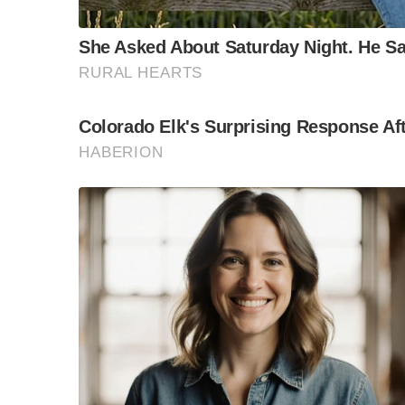
F
L
T
C
Share
a
i
w
o
c
n
i
p
e
e
t
y
b
t
L
o
e
i
o
r
n
k
k
“วันวิชิต” ชี้ระบบเล
ล็อบบี้ทุกกลุ่ม ส่วน
ฐานเส้นเงิน ล็อกโ