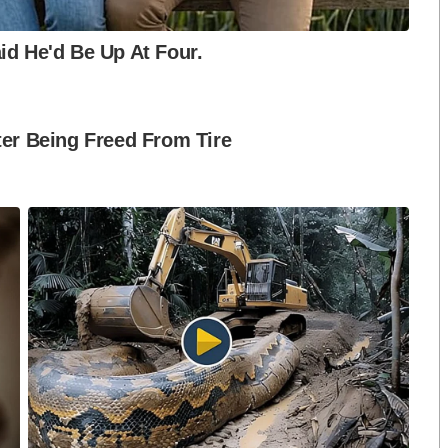
S
h
a
r
e
ือก สว. เปิดช่อง
นักวิชาการชี้ “ส้มเปิดดีลคุยแดง-
ปมฮั้วต้องมีหลัก
เขียว” กระทบความชอบธรรมพรรค
หวต กำหนดผล ชี้
ประชาชน หากร่วมรัฐบาลสวนทาง