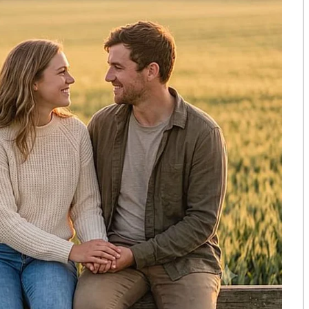
าวฟ้องร้องกษัตริย์มิได้ และเพิ่มบทบัญญัติให้สภาผู้แทน
นเดียวกับที่เคยบัญญัติไว้ในรัฐธรรมนูญฉบับคณะราษฎร
ึงเปิดให้ประชาชนได้ใช้เสรีภาพแสดงความคิดเห็นต่อ
ีเพราะวิพากษ์วิจารณ์สถาบันกษัตริย์ทุกคน
ัตริย์ พ.ศ.
2561
และให้แบ่งทรัพย์สินออกเป็นทรัพย์สิน
กระทรวงการคลัง
ตริย์อย่างชัดเจน
องได้แล้ว อย่าว่าแต่ขออภัย-ขอรับผิด..