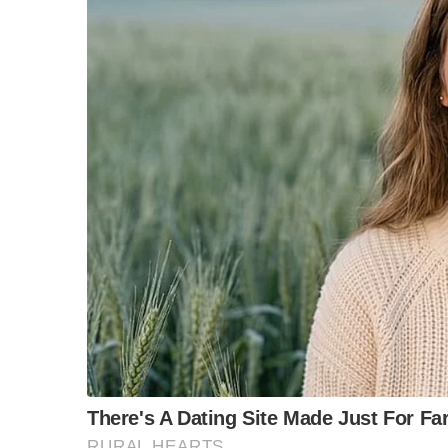
คนทำผิดควรต้อง “ถูกลงโทษ” ใช่ไหม?
ดูอย่าง กรณีสนามมวยลุมพินีที่จัดให้มีการแข่งขั
เฉพาะ “นายสนามมวย” ที่ถูกปลด “กรรมการบอร์ด
ถ้าเพียงแค่เอ่ย.. “ขออภัย-ขอรับผิด” แล้วทุกอย่า
ที่ทำให้คนไทยไม่สบายใจ ก็เห็นจะมีให้ได้ยิน-ได้
ไม่ว่าสถานที่ชุมนุมนั้นจะเป็นมหาวิทยาลัย เป็นโร
เจ้าอาวาส ทั้งผู้อำนวยการ ทั้งอธิการ-รองอธิการบดี
“ขออภัย-ขอรับผิด”..จบ
!