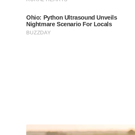
และถ้าจบโดยที่ผศ.ดร.ปริญญา ไม่ต้องรับโทษทัณฑ
กันอย่างไร” เพราะประเดี๋ยวจะมีคนย้อนเอาว่า..
S
“ผมก็ไม่รู้เหมือนกัน จะให้ลูกเรียนกับอาจารย์ไหน
e
a
r
อ้อ..ขอโทษ-ขอโพยพอเป็นพิธีแล้ว ผศ.ดร.ปริญญาก
c
มหาวิทยาลัยธรรมศาสตร์ แกนนำเยาวชนปลดแอก 
h
f
เผื่อจะได้รู้ทันลูกศิษย์ลูกหา และได้รู้เสียทีว่าเ
o
r
รัฐบาลแก้ไขรัฐธรรมนูญ ยุบสภา และให้รัฐบาลห
:
เป็นแค่ข้ออ้าง ตอแหล เพราะเนื้อแท้-เจตนาจริง 
อ่านสัก2-3 ข้อ พอหอมปากหอมคอ..