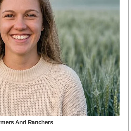
นชกมวยจนเกิดการแพร่ระบาดของเชื้อโควิด-19 สิ ไม่
” ก็โดนกวาดเกลี้ยงยกแผง
!
งเงียบไปเหมือนไม่มีอะไร (เคย) เกิดขึ้น คำพูด-คำปราศรัย
ฟังอยู่ต่อๆไปในทุกเวทีของการชุมนุม
งเรียน หรือเป็นวัด เพราะหากเกิดปัญหาอะไรขึ้นมา ทั้ง
 ก็แค่โผล่หน้า..