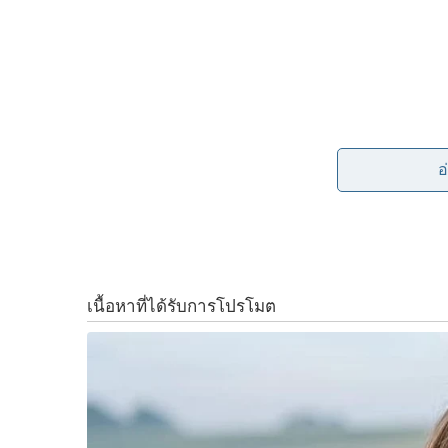
c
n
i
p
e
e
t
y
b
t
L
“ผมขออภัยและขอน้อมรับผิด”..
o
e
i
อ
o
r
n
แล้วไงต่อ?..นี่ผมถาม ผศ. ดร.ปริญญา เทวานฤมิตรก
ม.ธรรมศาสตร์น่ะ
!
k
k
เพราะในฐานะ “ผู้อนุญาต” ให้ผู้ชุมนุมใช้สถานที
ผู้ปราศรัยบางคนได้พูดเลยเถิดจนเกิดเสียงวิพากษ์ว
การออกมา “ขออภัยและขอน้อมรับผิด” แม้จะเป็นเรื