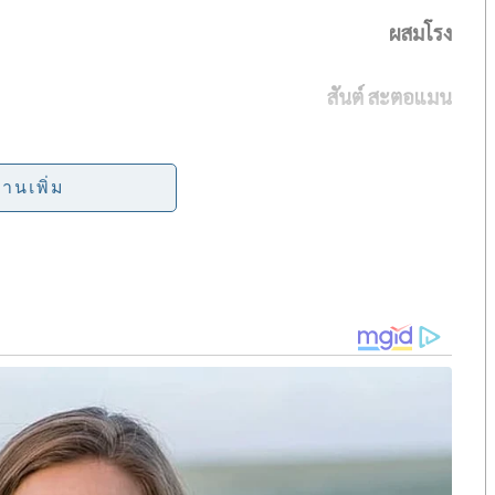
ผสมโรง
a
r
สันต์ สะตอแมน
e
่านเพิ่ม
ุล รองอธิการบดีฝ่ายความยั่งยืนและบริหารศูนย์รังสิต
่ลานพญานาค มหาวิทยาลัยธรรมศาสตร์ ศูนย์รังสิต และมี
ิจารณ์อย่างกว้างขวางนั้น
่องที่ถูกต้อง-ดีงาม แต่อยากถาม..