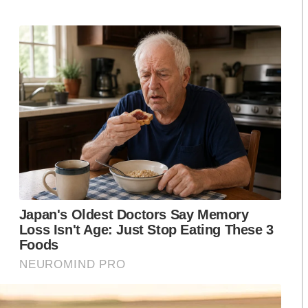
์ใดๆ ต่อไปก็อย่าเที่ยวได้ถาม..“พวกผมจะสอนหนังสือ
ดี”?
็ช่วยกรุณาอ่านที่
นายพริษฐ์ ชิวารักษ์ นักศึกษา
โพสต์ข้อความด้วยนะ
หตุผลการขออนุญาตใช้สถานที่ชุมนุม..
“
เพื่อเรียกร้องให้
ยุดคุกคามประชาชนทุกรูปแบบ” นั้น
นายเพนกวินได้เขียนไว้ครบใน 10 ข้อ จะขอยกตัวอย่างให้