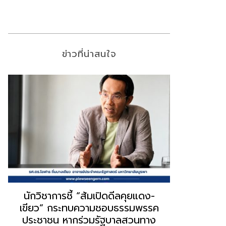
ข่าวที่น่าสนใจ
“ธนพร” ชี้หากพรรคประชาชนจับมือ
“วันวิชิต” 
“แดง-เขียว” เท่ากับทำลายตัวเอง
ล็อบบี้ทุกก
ผิดคำพูด ทลายศรัทธาฐานเสียง
ฐานเส้นเงิ