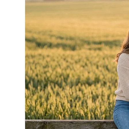
1.
ยกเลิกมาตรา
6
ของรัฐธรรมนูญ ที่ว่าผู้ใดจะกล่
ราษฎรสามารถพิจารณาความผิดของกษัตริย์ได้ เช่
2.
ยกเลิกประมวลกฎหมายอาญามาตรา
112
รวมถ
สถาบันกษัตริย์ได้ และนิรโทษกรรมผู้ถูกดำเนินคด
3.
ยกเลิก พ.ร.บ.จัดระเบียบทรัพย์สินส่วนพระมหากษ
ส่วนพระมหากษัตริย์ที่อยู่ภายใต้การควบคุมของ
และทรัพย์สินส่วนพระองค์ที่เป็นของส่วนตัวของกษั
ครับ..เอาแค่นี้ ผศ.ดร.ปริญญา ก็น่าจะพิจารณาตัวเ
ลาออก..ก็ยังน้อยไป
!