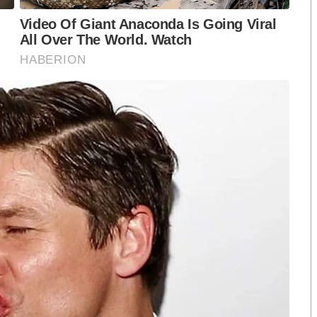
งกระแส แต่ไร้
คำขวัญ “มีเรา ไม่มีเทา”
งกฎหมาย