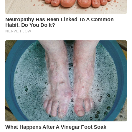
อ่อนเพลีย ปวดท้อง มีไข้ หรืออาจมีอาการน้ำหนักลดร่วม
ด้วย นอกจากนี้ การตรวจรักษาในระยะเริ่มต้น ผู้ป่วยจะมี
อาการคล้ายภาวะการติดเชื้อในระบบทางเดินหายใจโดย
ทั่วไป แต่เมื่อทำการรักษาแล้วกลับพบว่าอาการไม่ดีขึ้น
แต่อย่างใด และนำไปสู่ภาวะโรคปอดอักเสบรุนแรง ซึ่ง
โรคดังกล่าวมีสาเหตุมาจากการได้รับสารเคมีจากการสูบ
ละอองไอของบุหรี่ไฟฟ้าเข้าไป
กรมควบคุมโรค ขอเตือนประชาชนทั้งที่เป็นผู้สูบและผู้ที่
มีโอกาสได้สัมผัสหรือรับละอองไอจากบุหรี่ไฟฟ้า ซึ่งถือ
เป็นกลุ่มเสี่ยงหลักของโรคปอดอักเสบรุนแรง อย่าได้หลง
เชื่อคำโฆษณาว่าเป็นสินค้าทางเลือกในการช่วยเลิกสูบ
บุหรี่ หรือตกเป็นเหยื่อให้กับสินค้าทำลายสุขภาพชนิดนี้
เพราะการสูบบุหรี่ไฟฟ้าทำให้เกิดการเสพติดสารนิโคติน
เช่นเดียวกับการสูบบุหรี่ทั่วไป ทั้งนี้ ประชาชนสามารถ
สอบถามเพิ่มเติมได้ที่กองงานคณะกรรมการควบคุม