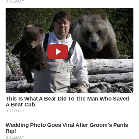
ผลิตภัณฑ์ยาสูบ กรมควบคุมโรค 0-2590-3850 หรือสาย
ด่วนกรมควบคุมโรค โทร.1422
F
L
T
C
S
Share
a
i
w
o
h
c
n
i
p
a
e
e
t
y
r
b
t
L
e
o
e
i
o
r
n
k
k