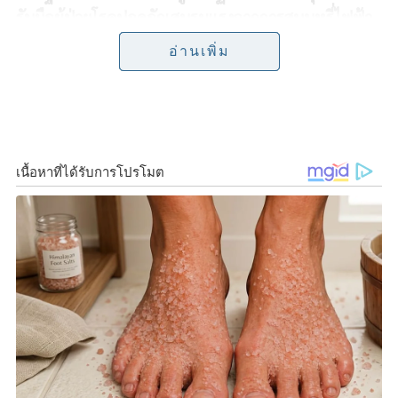
รับมือผู้ป่วยโรคปอดอักเสบรุนแรงจากการสูบบุหรี่ไฟฟ้า
o
e
i
หลังพบผู้ป่วยรายที่ 7 เสียชีวิตแล้ว
อ่านเพิ่ม
อ่านเพิ่ม
อ่านเพิ่ม
อ่านเพิ่ม
อ่านเพิ่ม
อ่านเพิ่ม
o
r
n
วันนี้ (18 กันยายน 2562)
นายแพทย์ขจรศักดิ์ แก้วจรัส
k
k
รองอธิบดีกรมควบคุมโรค
กล่าวว่า กรมควบคุมโรค ขอ
เตือนประชาชน โดยเฉพาะผู้ที่สูบบุหรี่ไฟฟ้าและบุคคล
รอบข้างที่สัมผัสควันหรือละอองไอจากบุหรี่ไฟฟ้า มีความ
เสี่ยงป่วยเป็นโรคปอดอักเสบรุนแรง โดยโรคดังกล่าว
อันตรายถึงขั้นเสียชีวิตได้ ซึ่งขณะนี้ในสหรัฐอเมริกา
จำนวนผู้ป่วยด้วยโรคปอดอักเสบรุนแรงเพิ่มสูงขึ้นอย่าง
ต่อเนื่อง ในขณะเดียวกันศูนย์ป้องกันและควบคุมโรค
สหรัฐอเมริกา (CDC) ได้เปิดศูนย์ปฏิบัติการภาวะฉุกเฉิน
รับมือผู้ป่วยโรคปอดอักเสบรุนแรงจากการสูบบุหรี่ไฟฟ้า
หลังพบผู้ป่วยรายที่ 7 เสียชีวิต และจากรายงานการ
สอบสวนโรค พบว่าอาการที่พบได้บ่อยในกลุ่มผู้สูบบุหรี่
ไฟฟ้า ได้แก่ อาการหายใจถี่ เจ็บหน้าอก คลื่นไส้อาเจียน