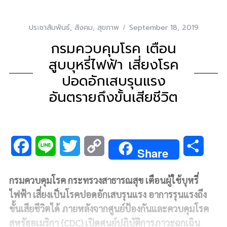
ประชาสัมพันธ์
,
สังคม
,
สุขภาพ
September 18, 2019
กรมควบคุมโรค เตือน
สูบบุหรี่ไฟฟ้า เสี่ยงโรค
ปอดอักเสบรุนแรง
อันตรายถึงขั้นเสียชีวิต
F
L
T
C
S
Share
a
i
w
o
h
กรมควบคุมโรค กระทรวงสาธารณสุข
เตือนผู้ใช้บุหรี่
c
n
i
p
a
ไฟฟ้า เสี่ยงเป็นโรคปอดอักเสบรุนแรง อาการรุนแรงถึง
e
e
t
y
r
ขั้นเสียชีวิตได้ ภายหลังจากศูนย์ป้องกันและควบคุมโรค
สหรัฐอเมริกา (CDC) เปิดศูนย์ปฏิบัติการภาวะฉุกเฉิน
b
t
L
e