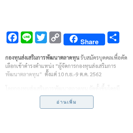
F
L
T
C
S
Share
a
i
w
o
h
กองทุนส่งเสริมการพัฒนาตลาดทุน
รับสมัครบุคคลเพื่อคัด
c
n
i
p
a
เลือกเข้าดำรงตำแหน่ง “ผู้จัดการกองทุนส่งเสริมการ
e
e
t
y
r
พัฒนาตลาดทุน”
ตั้งแต่
10
ก.ย.-
9
ต.ค.
2562
b
t
L
e
โดยกองทุนส่งเสริมการพัฒนาตลาดทุน จัดตั้งขึ้นโดยมี
วัตถุประสงค์ในการส่งเสริมการพัฒนาองค์กรและ
o
e
i
อ่านเพิ่ม
โครงสร้างพื้นฐานที่เกี่ยวข้องกับตลาดทุน รวมถึง พัฒนา
o
r
n
ขีดความสามารถในการแข่งขันของตลาดทุน
ส่งเสริมการ
k
k
พัฒนาศักยภาพบุคลากรตลาดทุน หรือการกํากับดูแล
ตลาดทุน
เสริมสร้างความรู้ความเข้าใจเกี่ยวกับตลาดทุน