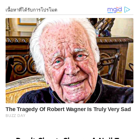
การลงทุน และการพัฒนาตลาดทุน และส่งเสริมและ
สนับสนุนการศึกษา วิจัย อบรม และพัฒนาองค์ความรู้
หรืองานวิชาการที่เป็นประโยชน์ต่อตลาดทุน
ผู้สนใจสามารถติดตามรายละเอียดเพิ่มเติมและสมัครได้ที่
www.set.or.th
F
L
T
C
S
Share
a
i
w
o
h
c
n
i
p
a
e
e
t
y
r
b
t
L
e
o
e
i
o
r
n