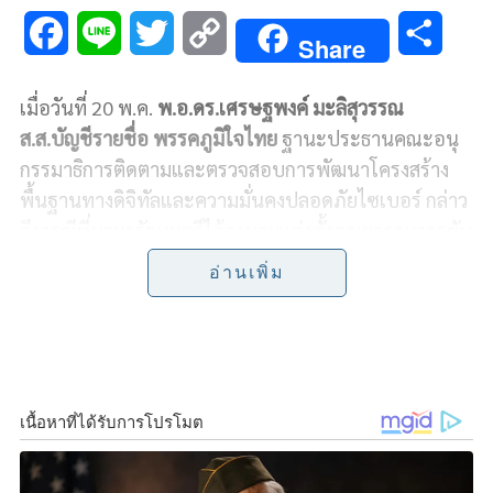
F
L
T
C
S
Share
a
i
w
o
h
เมื่อวันที่ 20 พ.ค.
พ.อ.ดร.เศรษฐพงค์ มะลิสุวรรณ
c
n
i
p
a
ส.ส.บัญชีรายชื่อ พรรคภูมิใจไทย
ฐานะประธานคณะอนุ
e
e
t
y
r
กรรมาธิการติดตามและตรวจสอบการพัฒนาโครงสร้าง
พื้นฐานทางดิจิทัลและความมั่นคงปลอดภัยไซเบอร์
กล่าว
b
t
L
e
ถึงกรณีที่นายกรัฐมนตรีได้ลงนามแต่งตั้งคณะกรรมการขับ
o
e
i
เคลื่อน 5G แห่งชาติ ว่า ถือเป็นเรื่องที่ดี เนื่องจาก
อ่านเพิ่ม
ประเทศไทยเราได้ผ่านการประมูลคลื่น 5G ไปแล้วเมื่อ
o
r
n
เดือนกุมภาพันธ์ที่ผ่านมา ดังนั้นการมีคณะกรรมการฯ ชุด
k
k
นี้ขึ้นมา จะได้กำหนดทิศทางการขับเคลื่อนยุทธศาสตร์
5G ในการต่อยอดใช้ประโยชน์ของเทคโนโลยี 5G เป็นไป
อย่างมีประสิทธิภาพหลังจากที่ผู้ประกอบการได้ลงทุน
ขยายโครงข่ายไปยังพื้นที่ต่างๆ นอกจากนี้คณะกรรมการฯ
ยังจะมีส่วนช่วยในการเรียกคืนคลื่นความถี่ที่ไม่ได้ใช้