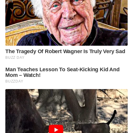
อินเทอร์เน็ตความเร็วสูงหรือ Telemedicine รวมทั้ง
เป็นการสนับสนุนและเสริมสร้างเศรษฐกิจของประเทศ
โดยเฉพาะภาคการผลิต โดยระบบ 5G จะทำให้การ
สื่อสารเป็นไปในแบบเรียลไทม์ ดังนั้นการใช้เทคโนโลยี
การผลิตที่เป็นระบบ Automation หรือ Robotic จะ
สามารถทำได้อย่างสมบูรณ์แบบ ลดความผิดพลาดทำให้
ได้ผลผลิตมากขึ้นในเวลาที่ลดน้อยลง ที่สำคัญการที่มี
พล.อ.ประยุทธ์ จันทร์โอชา นายกรัฐมนตรี มานั่งเป็น
ประธานฯ นั้น เชื่อว่าการขับเคลื่อน 5G จะเป็นไปด้วยดี
เพราะแสดงให้เห็นถึงการให้ความสำคัญอย่างยิ่งกับ
เทคโนโลยี 5G
F
L
T
C
S
Share
a
i
w
o
h
c
n
i
p
a