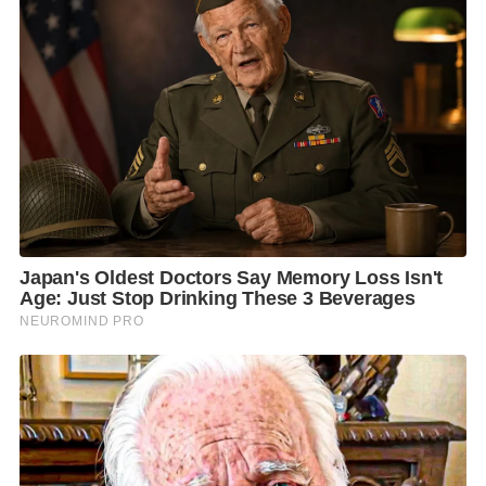
ประโยชน์ หรือใช้ประโยชน์ไม่คุ้มค่า ให้นำคลื่นความถี่
นั้นมาพัฒนาเพื่อใช้งานเป็นระบบ 5G ซึ่งจะเกิด
ประโยชน์และความคุ้มค่าสูงสุด
“โดยเฉพาะสถานการณ์หลังวิกฤตโควิดฯ เทคโนโลยี
ดิจิทัลจะเข้าไปมีส่วนสำคัญในการใช้ชีวิตประจำวันของ
ประชาชนเพิ่มมากขึ้นอย่างมาก เนื่องจากโควิดฯ ได้สร้าง
แนวการใช้ชีวิตใหม่ๆ ขึ้น ที่คนสามารถอยู่บ้าน ทำงาน สั่ง
อาหาร สร้างความสุขให้ตัวเองโดยไม่ต้องออกไปไหน
โดยมีอินเทอร์เน็ตเป็นสื่อกลางเชื่อมสิ่งต่างๆ ดังนั้นหาก
เรามี 5G ที่มีคุณภาพที่สมบูรณ์ จะส่งผลดีต่ออนาคตของ
ประเทศอย่างยิ่ง” พ.อ.ดร.เศรษฐพงค์ กล่าว
พ.อ.ดร.เศรษฐพงค์ กล่าวว่า แน่นอนว่าประโยชน์จาก
เทคโนโลยี 5G มีมากมาย โดยเฉพาะการนสนับสนุน
นโยบายด้านต่างๆ ของรัฐบาล ไม่ว่าจะเป็นการศึกษา
ออนไลน์ การรักษาทางการแพทย์ทางไกลผ่านระบบ