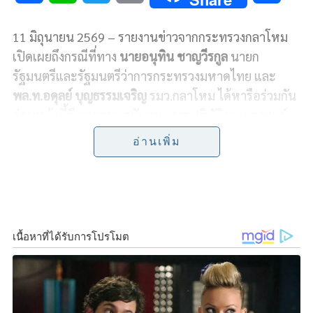
a
i
w
o
h
11 มิถุนายน 2569 – รายงานข่าวจากกระทรวงกลาโหม
c
n
i
p
a
เปิดเผยถึงกรณีที่ทาง
นายอนุทิน ชาญวีรกูล
นายก
e
e
t
y
r
รัฐมนตรีและรัฐมนตรีว่าการกระทรวงมหาดไทย และ
พล.ท.อดุลย์ บุญธรรมเจริญ
รมว.กลาโหม ได้หารือร่วมกัน
b
t
L
e
ก่อนหน้านี้ถึงแนวทางสนับสนุนการปฏิบัติงานของศูนย์
o
e
i
ข้อมูลข่าวสารสถานการณ์ชายแดนไทย-กัมพูชา หรือ JIC
อ่านเพิ่ม
เพื่อให้สามารถดำเนินภารกิจด้านข้อมูลข่าวสารและการ
o
r
n
ชี้แจงข้อเท็จจริงในทุกมิติได้อย่างต่อเนื่องและมี
k
k
ประสิทธิภาพ
แม้ว่าศูนย์ฯ จะปฏิบัติภารกิจมาอย่างต่อเนื่องตลอดช่วงที่
ผ่านมา แต่ประสบข้อจำกัดด้านงบประมาณในการดำเนิน
งาน หลายภารกิจต้องอาศัยการสนับสนุนจากหน่วยงานที่
เกี่ยวข้อง โดยเฉพาะกระทรวงการต่างประเทศในการ
อำนวยความสะดวกนำคณะสื่อมวลชนลงพื้นที่ติดตาม