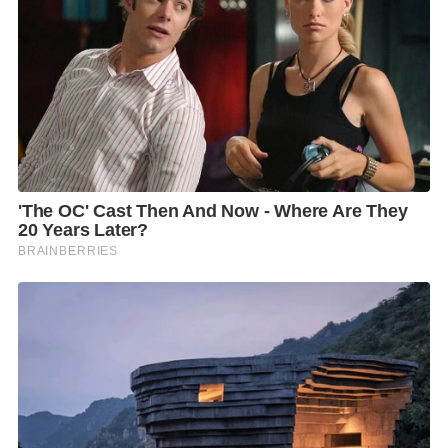
สถานการณ์
ล่าสุดทาง รัฐบาลได้อนุมัติงบประมาณจำนวน 9.8 ล้าน
บาท เพื่อสนับสนุนการดำเนินภารกิจของศูนย์ฯ ทั้งการนำ
สื่อมวลชนต่างประเทศลงพื้นที่รับทราบข้อเท็จจริง การ
เผยแพร่ข้อมูลข่าวสารเชิงรุก ตลอดจนการบริหารจัดการ
ข้อมูลในทุกมิติ แม้งบประมาณดังกล่าวจะไม่ใช่วงเงิน
จำนวนมาก แต่ถือเป็นการเสริมศักยภาพการทำงานของ
ศูนย์ฯ ให้สามารถขับเคลื่อนภารกิจได้อย่างมีประสิทธิผล
มากยิ่งขึ้น
ที่ผ่านมา แม้จะไม่มีงบประมาณรองรับโดยตรง แต่ศูนย์
ข้อมูลข่าวสารฯ ภายใต้การนำของ พลอากาศเอกประภาส
สอนใจดี ยังคงปฏิบัติหน้าที่ติดตามสถานการณ์ รวบรวม
ข้อมูล และชี้แจงข้อเท็จจริงต่อสาธารณชนอย่างต่อเนื่อง
ขณะเดียวกัน ศูนย์ข้อมูลข่าวสารสถานการณ์ไทย-กัมพูชา