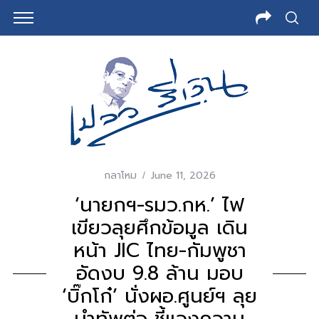
กลาโหม
June 11, 2026
‘นายกฯ-รมว.กห.’ ไฟ
เขียวลุยศึกข้อมูล เดิน
หน้า JIC ไทย-กัมพูชา
อัดงบ 9.8 ล้าน มอบ
‘บิ๊กโก๋’ นั่งผอ.ศูนย์ฯ ลุย
นำทัพต่อ ชี้แจงความ