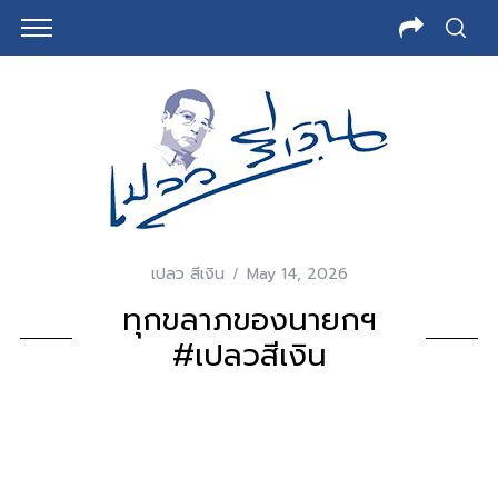
เปลว สีเงิน
May 14, 2026
ทุกขลาภของนายกฯ
#เปลวสีเงิน