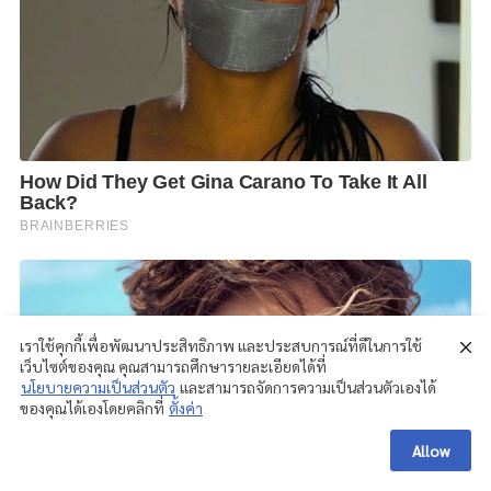
เราใช้คุกกี้เพื่อพัฒนาประสิทธิภาพ และประสบการณ์ที่ดีในการใช้
เว็บไซต์ของคุณ คุณสามารถศึกษารายละเอียดได้ที่
นโยบายความเป็นส่วนตัว
และสามารถจัดการความเป็นส่วนตัวเองได้
ของคุณได้เองโดยคลิกที่
ตั้งค่า
Allow