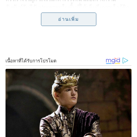
b
t
L
e
สัมพันธ์อันดีกับประชาชนในพื้นที่ให้เห็นถึงความใกล้ชิด
o
e
i
และความพร้อมดูแลความปลอดภัย
อ่านเพิ่ม
o
r
n
ซึ่งสอดคล้องกับนโยบาย “ตำรวจของประชาชน” เน้น
k
k
การปฏิบัติหน้าที่ด้วยความมุ่งมั่น ทำงานร่วมกันแบบพี่
น้อง ดูแลเอาใจใส่ประชาชนเสมือนครอบครัวเดียวกัน ให้
บริการด้วยหัวใจเพื่อความปลอดภัยและประโยชน์สูงสุด
ของประชาชนในพื้นที่
อีกทั้งประสานความร่วมมือทุกภาคส่วน เพื่อพี่น้อง
ประชาชน นายศุภศิษฏ์ วาสกุล นายกเทศมนตรี ตำบล
บ้านนา ยังให้การต้อนรับตำรวจน้องใหม่ อย่างอบอุ่น
พร้อมให้นโยบายสร้างประโยชน์เพื่อชุมชนร่วมกัน
จากนั้น น้อมสักการะ ท่านพระครูโสภณนาคกิจ พระ
อาจารย์เดช วันช้าง ตำบลบ้านนา จ.นครนายก โดย พระ