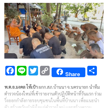
F
L
T
C
S
Share
a
i
w
o
h
พ.ต.อ.มงคล โท้เป๋า
ผกก.สภ.บ้านนา จ.นครนายก นำทีม
c
n
i
p
a
ตำรวจน้องใหม่ที่เข้ารายงานตัวปฏิบัติหน้าที่วันแรก ร่วม
e
e
t
y
r
วิ่งออกกำลังกายรอบชุมชนในพื้นที่บ้านนา เพื่อแนะนำ
ตัว สร้างขวัญกำลังใจแก่ตำรวจใหม่ และสร้างความ