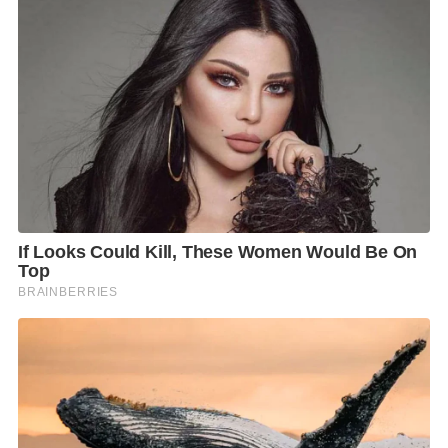
หมายถึงพัดลมในภาษาอังกฤษ นิทรรศการครั้งนี้จึงนำ
เสนอพัดลมที่ไม่ได้เป็นเพียงเครื่องใช้ไฟฟ้า แต่เป็น
“FAN” ที่คอยอยู่เคียงข้างเราในทุกช่วงเวลาของชีวิต ซึ่ง
สะท้อนแนวคิด ของฮาตาริที่ต้องการให้การออกแบบเป็น
มากกว่าฟังก์ชัน แต่ยังเป็นเพื่อนร่วมทางทางอารมณ์และ
ความรู้สึก จึงได้ร่วมงานกับ Habits Design Studio สตูดิโอ
ออกแบบสหสาขาวิชาชีพจากประเทศอิตาลี ซึ่งมีความ
เชี่ยวชาญในการเชื่อมโยง ดีไซน์ ฟังก์ชันการใช้งาน และ
ธรรมชาติ เข้าด้วยกัน