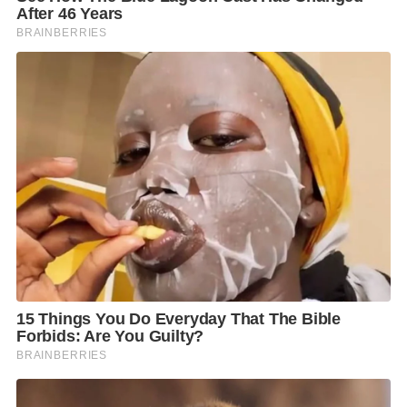
ต้องการเป็นแบรนด์ที่กลมกลืนไปกับทุกช่วงเวลา ช่วง
อารมณ์ และทุกไลฟ์สไตล์ของผู้คน”
ปี 2569 เป็นปีที่สามของฮาตาริ ในการเข้าร่วม Bangkok
Design Week เพื่อเป็นส่วนหนึ่งในการสนับสนุนวงการ
การออกแบบไทย ให้ได้มีพื้นที่ในการแลกเปลี่ยน
นวัตกรรมและความคิดสร้างสรรค์ ทั้งยังนับเป็นอีเวนท์
ใหญ่ที่ได้รับความสนใจจากคนรุ่นใหม่มากขึ้นทุกปีอีกด้วย
ด้าน คุณปีย์วรา ชุณหวงศ์ หัวหน้าฝ่ายแบรนด์และการ
ตลาด บริษัท ฮาตาริ อิเลคทริค จำกัด กล่าวเสริมว่า
“ตลอดหลายทศวรรษที่ผ่านมา ฮาตาริเติบโตจากการเป็น
แบรนด์เครื่องใช้ไฟฟ้าที่ผู้คนไว้วางใจ วันนี้เรากำลังก้าว
ไปอีกขั้นด้วยการนิยามบทบาทของแบรนด์ใหม่ ให้
สอดคล้องกับวิถีชีวิต ความรู้สึก และบริบทของสังคมที่
เปลี่ยนแปลงไป
นิทรรศการ ‘Love Is in the Air’ สะท้อนทิศทางของฮาตา