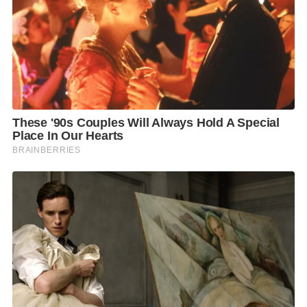
ติดตามตารางการแสดงเพิ่มเติมได้ที่
https://www.bangkokdesignweek.com/en/bkkdw202
6/program/152875
F
L
T
C
S
Share
a
i
w
o
h
c
n
i
p
a
e
e
t
y
r
b
t
L
e
o
e
i
o
r
n