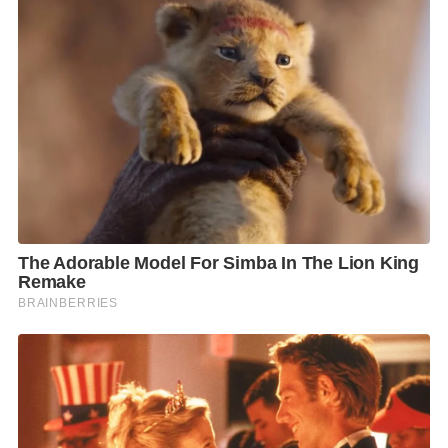
ริในวันนี้นั่นคือ การออกแบบที่ไม่มองเพียงประสิทธิภาพ
การใช้งาน แต่ให้ความสำคัญกับประสบการณ์ อารมณ์
และความหมายที่ของใช้ในชีวิตประจำวันมีต่อผู้คนใน
แต่ละช่วงเวลาของชีวิต การเข้าร่วม Bangkok Design
Week เป็นส่วนหนึ่งของกลยุทธ์ในการเชื่อมโยงแบรนด์
เข้ากับวัฒนธรรมและไลฟ์สไตล์ร่วมสมัย และในปีที่ฮาตาริ
ก้าวเข้าสู่ปีที่ 35 ฮาตาริเชื่อว่าการเติบโตที่แท้จริงของ
แบรนด์ ไม่ใช่แค่การอยู่ได้นาน แต่คือการยังคงมีความ
หมายกับผู้คนในทุกยุคสมัย”
ร่วมสัมผัสนิทรรศการอิมเมอร์ซีฟ “Love Is in the Air”
สัมผัสความรักที่ล่องลอยในสายลม จาก FAN ที่จะอยู่เคียง
ข้างเราในทุกช่วงเวลาของชีวิต เรียงร้อยผ่านการ
ออกแบบอย่างลึกซึ้ง ตั้งแต่วันที่ 29 มกราคม – 8
กุมภาพันธ์ 2569 งาน Bangkok Design Week 2026 ณ
The Corner House Bangkok (ชัยพัฒนสิน)