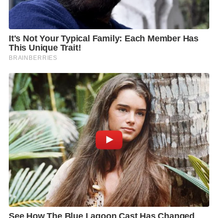
ออกแบบที่คำนึงถึงการดูแลความรู้สึกของคน ควบคู่ไปกับ
การยืดวงจรชีวิตของผลิตภัณฑ์เพื่อโลกของเราในอนาคต
คุณทัศน์ลักษณ์ พานิชตระกูล ผู้ช่วยกรรมการผู้จัดการ
สายงานการวิจัยและพัฒนา บริษัท ฮาตาริ อิเลคทริค
จำกัด กล่าวว่า “ในแต่ละปีมีการนำเสนอนิทรรศการของ
ฮาตาริตามธีมที่แตกต่างกันไป แต่แมสเสจหลักในการนำ
เสนอยังคงสะท้อนความตั้งใจของฮาตาริเหมือนเดิม คือ
การออกแบบที่ดีไม่ควรคำนึงถึงแค่ฟังก์ชันหรือ
ประสิทธิภาพการใช้งานเท่านั้น แต่ต้องออกแบบโดย
เข้าใจความรู้สึกของผู้ใช้ด้วย ทางทีมจึงมีการทำการบ้าน
อย่างหนักในการนำเสนอโจทย์นี้ให้แตกต่างจากปีก่อนๆ
จนได้เป็นนิทรรศการ “Love Is in the Air” ซึ่งเป็นการ
ถ่ายทอดมุมมองใหม่ของพัดลมที่เป็นมากกว่าเครื่องใช้
ไฟฟ้า แต่มีความผูกพันกับผู้ใช้ทางความรู้สึกและ
ประสบการณ์ ซึ่งสะท้อนกลับมายังวิสัยทัศน์ฮาตาริ ที่