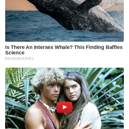
ภายในนิทรรศการ ผู้ชมจะได้เดินทางผ่าน 4 พื้นที่ 4
ประสบการณ์ ที่ถ่ายทอด “ช่วงเวลาต่างๆ ของความรัก”
ในแบบอิมเมอร์ซีฟนำเสนอผ่านเทคนิคอันหลากหลาย
อาทิ สายลม แสง สี เสียง กลิ่น และการเคลื่อนไหวอย่าง
ประณีต ได้แก่
1. First Love – เริ่มต้นเส้นทางของความสัมพันธ์ ด้วย
ประสบการณ์ของรักครั้งแรก ผ่าน The Gentle Breeze
สายลมอันแผ่วเบาที่พัดพาความสดชื่น แห่งความอ่อน
โยนและบริสุทธิ์ของรักแรกมาให้
2. Love at First Sight – นำเสนอ Instant Spark ความ
ตื่นเต้นของแรงดึงดูดตั้งแต่สบตาของรักแรกพบ ที่ตรึงใจ
คนได้ในทันทีทันใด ผ่านความรู้สึกตื่นเต้นจากการได้ค้น
พบสิ่งใหม่ ท่ามกลางผีเสื้อที่โบยบินไปทั่วพื้นที่