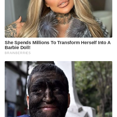
ภายในพื้นที่ยังเปิดโอกาสให้ผู้ชมได้หยุดพักและทบทวน
ความรู้สึก ผ่านกิจกรรมการเขียนข้อความถึงตัวเองหรือถึง
คนที่รัก เพื่อบันทึกความรู้สึกดีๆ ในช่วงเวลานั้น และ
ตอกย้ำแนวคิดของ Self-Love การอยู่กับตัวเองและสิ่งที่
เรารักได้อย่างมั่นใจ อบอุ่น และสบายใจในทุกวัน
ในช่วงท้ายของนิทรรศการ ฮาตาริยังนำเสนอแนวคิดด้าน
ความยั่งยืน ผ่านไอเดียของการรีไซเคิลพัดลมและการนำ
วัสดุใช้แล้วมาสร้างคุณค่าใหม่ สะท้อนความมุ่งมั่นในการ