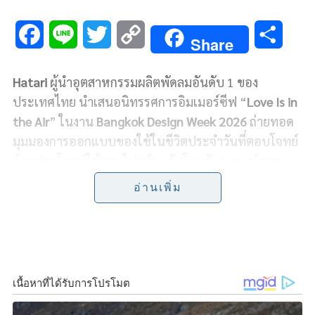
F
L
T
C
S
Share
a
i
w
o
h
Hatari
ผู้นำอุตสาหกรรมผลิตพัดลมอันดับ 1 ของ
c
n
i
p
a
ประเทศไทย นำเสนอนิทรรศการอิมเมอร์ซีฟ “
Love Is in
e
e
t
y
r
the Air
” ในงาน
Bangkok Design Week 2026
ถ่ายทอด
มุมมองการออกแบบของใช้ในชีวิตประจำวันที่ตอบโจทย์
b
t
L
e
ด้านประโยชน์ใช้สอยไปพร้อมกับโอบรับอารมณ์ความ
o
e
i
รู้สึกของผู้ใช้ไปพร้อมกัน โดยตีความผ่าน “พัดลม หรือ
อ่านเพิ่ม
FAN” ที่เปรียบเสมือนคนรู้ใจใกล้ตัวซึ่งจะอยู่เคียงข้างเรา
o
r
n
ในทุกช่วงเวลาชีวิต นิทรรศการประกอบไปด้วย 4 ส่วน
k
k
หลัก ได้แก่ First Love, Love at First Sight, Passionate
Love และ True Love นำเสนออารมณ์และความรู้สึกที่เกิด
ขึ้นในช่วงเวลาต่างๆ ของความสัมพันธ์ผ่านสื่อกลางอย่าง
“ลม” สำรวจความสัมพันธ์ของการออกแบบและอารมณ์