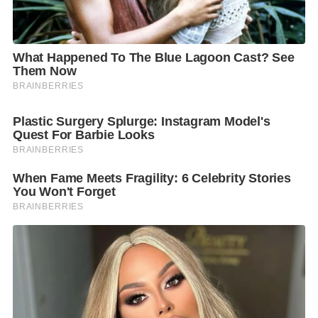
3. Passionate Love – Overwhelming พลังอารมณ์ที่เข้ม
ข้นและเร่าร้อนที่บางครั้งอาจทำให้คุณยอมเสี่ยงทุกๆ
อย่าง ไต่อารมณ์ไปจนถึงจุดพีคด้วยแรงลมอันทรงพลัง ที่
สื่อถึงความหลงใหล ดำดิ่ง และทุ่มเทสุดพลัง เมื่อความรัก
เข้ามาครอบครองพื้นที่ในจิตใจและร่างกาย
4. True Love – หลังจากเดินทางผ่านช่วงเวลาของความ
รักหลากหลายรูปแบบ ในที่สุดผู้ชมก็ได้พบกับบทสรุปของ
นิทรรศการที่ปิดจบเส้นทางอย่างสงบในพื้นที่ของ True
Love พื้นที่พักใจท่ามกลางสายลมที่พัดอย่างสม่ำเสมอ
สะท้อนความรักที่มั่นคง ไม่หวือหวา แต่เต็มไปด้วยความ
เข้าใจ ความเชื่อใจ และความอ่อนโยนต่อความรู้สึกของ
ตนเอง ความรักในพื้นที่นี้ไม่ได้จำกัดอยู่เพียงแค่ความ
สัมพันธ์แบบคู่รัก แต่หมายถึงความรักในทุกรูปแบบ ไม่ว่า
จะเป็นความรักต่อตัวเอง ครอบครัว คนรอบข้าง หรือแม้
กระทั่งสัตว์เลี้ยงที่อยู่เคียงข้างเราในชีวิตประจำวัน