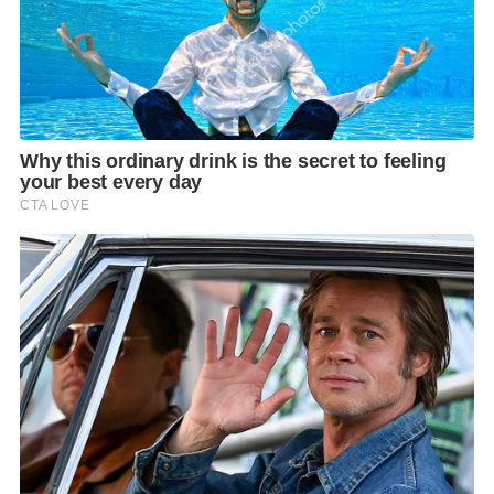
Fanpage : Bangpakok 9 International Hospital โรง
พยาบาลบางปะกอก 9 อินเตอร์เนชั่นแนล และช่องทาง
Social Media ต่างๆ ของโรงพยาบาล หรือ BPK HOTLINE
โทร 1745
นี่คือโอกาสพิเศษที่ทุกคนจะได้เรียนรู้การดูแลสุขภาพใน
เชิงป้องกัน พร้อมเปิดประสบการณ์ใหม่ทางการแพทย์ยุค
อนาคตไปด้วยกัน./
ช่องทาง Social Media โรงพยาบาลบางปะกอก 9
อินเตอร์เนชั่นแนล
Facebook : Bangpakok 9 International Hospital โรง
พยาบาลบางปะกอก 9 อินเตอร์เนชั่นแนล
Website : www.bpk9internationalhospital.com
Line ID : @bpk9hospital