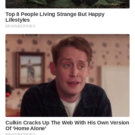
นายแพทย์พณะ จันทรกมล ประธานเจ้าหน้าที่บริหารโรง
พยาบาลในเครือบางปะกอกและผู้อำนวยการโรงพยาบาล
ปิยะเวท เปิดเผยว่า ปัจจุบันการมีอายุยืนยาวไม่ใช่เพียง
การมีชีวิตอยู่ได้นานแต่ต้องอยู่แบบปลอดโรค สุขภาพทั้ง
กายใจที่แข็งแรง การตรวจสุขภาพประจำปีและการดูแล
เชิงรุกจึงเป็นกุญแจสำคัญ โดยเฉพาะเมื่อประเทศไทย
กำลังก้าวเข้าสู่สังคมผู้สูงอายุ การสร้างร่างกายที่แข็งแรง
และการสร้างเสริมภูมิคุ้มกันโรค ด้วยการตรวจสุขภาพ
และรับวัคซีนที่สำคัญตั้งแต่วันนี้ จะทำให้มีชีวิตที่ยืนยาว
อย่างมีคุณภาพ ซึ่งจุดเด่นของโรงพยาบาลบางปะกอก 9
อินเตอร์เนชั่นแนล คือการมีศูนย์การแพทย์ที่ครบวงจร
อาทิ ด้านศัลยกรรมทั่วไป ศูนย์โรคหัวใจ ศูนย์กระดูกและ
ข้อฯ และศูนย์ศัลยกรรมตกแต่ง เป็นต้น โดยทุกบริการได้