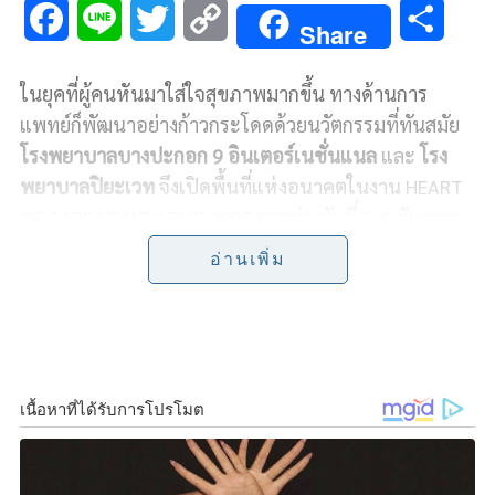
F
L
T
C
S
Share
a
i
w
o
h
ในยุคที่ผู้คนหันมาใส่ใจสุขภาพมากขึ้น ทางด้านการ
c
n
i
p
a
แพทย์ก็พัฒนาอย่างก้าวกระโดดด้วยนวัตกรรมที่ทันสมัย
e
e
t
y
r
โรงพยาบาลบางปะกอก 9 อินเตอร์เนชั่นแนล
และ
โรง
พยาบาลปิยะเวท
จึงเปิดพื้นที่แห่งอนาคตในงาน HEART
b
t
L
e
OF CARE HEALTH FAIR 2025 ระหว่างวันที่ 5-9 กันยายน
o
e
i
2568 เวลา 11.00-20.00 น. ณ ลานลิฟต์แก้ว ชั้น 1
อ่านเพิ่ม
ศูนย์การค้าเซ็นทรัลพระราม 2 โดยงานจัดขึ้นภายใต้
o
r
n
แนวคิด “
MEDIVERSE : THE FUTURE OF HEALTH
” สู่
k
k
คุณภาพชีวิตและสุขภาพที่ดีครอบคลุมทุกมิติของการดูแล
เพื่อให้ประชาชนเข้าถึงองค์ความรู้ทางการแพทย์ที่ถูก
ต้องและตระหนักถึงความสำคัญของการดูแลสุขภาพแบบ
องค์รวม ด้วยนวัตกรรมและเทคโนโลยีทางการแพทย์ รวม
ถึงกิจกรรมสร้างเสริมสุขภาพหลากหลายรูปแบบ ควบคู่