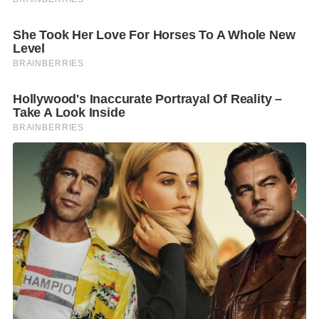
มาตรฐานสากลระดับ JCI (The Joint Commission
International) เป็นหน่วยงานรับรองมาตรฐานสากล ภาย
ใต้ JCAHO ของสหรัฐอเมริกา มีวัตถุประสงค์เพื่อส่งเสริม
การพัฒนาคุณภาพ ความปลอดภัย และรับรองมาตรฐาน
คุณภาพแก่สถานพยาบาลทั่วโลกโดยข้อกำหนดของ JCI
นั้นตั้งอยู่บนแนวทางการรักษาที่เป็นเลิศและเป็นสากล
ครอบคลุมทุกมิติการให้บริการ รวมถึงโครงสร้างพื้นฐาน
ต่างๆ ภายในโรงพยาบาล ผู้ประเมินคุณภาพของ JCI จะ
ทำการตรวจสอบในทุกขั้นตอนของการดูแลรักษาผู้ป่วย
อีกทั้งการันตีด้วยรางวัล Quality Choice Prize 2025 โดย
European Society for Quality Research (ESQR) ณ กรุง
สต๊อกโฮล์ม ประเทศสวีเดน พร้อมรางวัลคุณภาพจาก
หลายเวทีในประเทศ อาทิ รางวัล Bangkok GREEN &
CLEAN Hospital Plus (BKKGC+) ระดับทอง (Gold)
ประจำปี 2565-2566, รางวัลด้านความร่วมมือระหว่าง
องค์กร ‘Collaboration GOLD AWARD’ และรางวัลด้าน