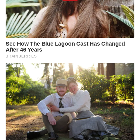
ต้น อาทิ การวัดความดัน BMI การตรวจปริมาณน้ำตาลใน
ร่างกาย ตรวจระดับออกซิเจนในเลือด ตรวจวัดสายตา
ตรวจคลื่นไฟฟ้าหัวใจ EKG ตรวจภาวะไขมันพอกตับ
Fibro Scan พร้อมรับคำแนะนำเพื่อเริ่มต้นการดูแล
สุขภาพอย่างถูกต้องจากแพทย์เฉพาะทาง โดยไม่เสียค่า
ใช้จ่าย, เวทีเสวนาโดยแพทย์เฉพาะทางในสาขาต่างๆ ที่
พร้อมแนะแนวทางวิธีปฏิบัติเพื่อสุขภาพที่ดี และการ
แสดงดนตรีจากนักเรียนหลากหลายสถาบัน รวมถึงร่วม
สนุกกับบูธกิจกรรม พร้อมลุ้นรับของที่ระลึก …พลาดไม่ได้ !
สำหรับคนรักสุขภาพ กับแพ็กเกจดูแลสุขภาพในราคา
สบายเป็นมิตรกับกระเป๋า