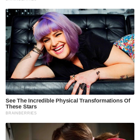
ไฮไลท์พิเศษในงาน พบกับศิลปินคู่คุณแม่คุณลูก ‘นิโคล
เทริโอ’ และ ‘ทิกเกอร์ – อชิระ เทริโอ’ ที่จะมาร่วม
ถ่ายทอดแนวทางการดูแลสุขภาพตามช่วงวัย ผ่าน
ประสบการณ์จริงในแบบฉบับของตนเอง ร่วมแบ่งปันวิธี
การดูแลสุขภาพของผู้หญิงวัยทำงานและคุณแม่ยุคใหม่
ไปจนถึงความสำคัญของการตรวจสุขภาพเชิงป้องกัน
อย่างสม่ำเสมอ ขณะที่ทิกเกอร์สะท้อนมุมมองของคนรุ่น
ใหม่กับการสร้างวินัยด้านสุขภาพ เช่น การออกกำลังกาย
เพื่อเสริมความมั่นใจ การจัดสมดุลชีวิต การเรียนและ
กิจกรรม วิธีดูแลสุขภาพจิตใจควบคู่กันไป นอกจากนี้ยังมี
กิจกรรมพิเศษบนเวทีที่มาสร้างรอยยิ้มและความ
เพลิดเพลินแก่ผู้ร่วมงาน เพิ่มบรรยากาศความอบอุ่นให้
เป็นพื้นที่แห่งแรงบันดาลใจอีกด้วย