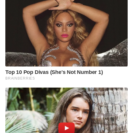
กับการร่วมช่วยเหลือสังคม ด้วยการนำรายได้ส่วนหนึ่ง
จากการจัดงานสมทบโครงการ “บางปะกอกบอกรัก ปันรัก
สู่ชุมชน” โดยทุกการตรวจสุขภาพของผู้ร่วมงานจะถูกส่ง
ต่อโอกาสและความสุขสู่ชุมชน พร้อมพบกับสองแม่ลูกคู่ซี้
‘นิโคล เทริโอ’ และ ‘ทิกเกอร์ – อชิระ เทริโอ’ ที่มาแบ่ง
ปันมุมมองการใช้ชีวิตและการใส่ใจสุขภาพ สัมผัสถึงความ
รัก ความเข้าใจ และแรงบันดาลใจ ดำเนินรายการโดย โบ-
ธนากร ชินกูล
ภายในงานมีกิจกรรมมากมาย โดยการตรวจสุขภาพเบื้อง