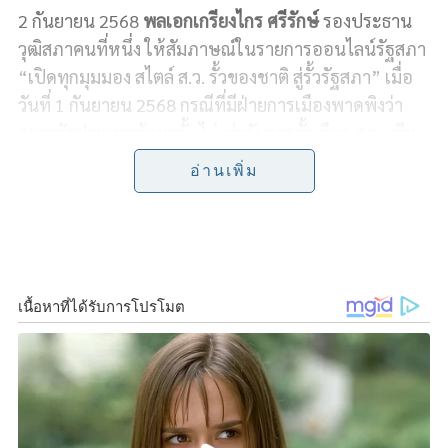
2 กันยายน 2568
พลเอกเกรียงไกร ศรีรักษ์
รองประธาน
c
n
i
p
a
วุฒิสภาคนที่หนึ่ง ให้สัมภาษณ์ในรายการออนไลน์รัฐสภา
e
e
t
y
r
“เปิดทุกมุมมอง สไตล์ ส.ว. รั้วของชาติ สู่รั้วรัฐสภา” เมื่อ
วันที่ 1 กันยายน 2568 กรณีที่มีฝ่ายการเมืองพาดพิงว่า
b
t
L
e
“การรัฐประหารร้อยครั้ง ไม่เท่ากับการฮั้วเลือก ส.ว. เพียง
o
e
i
ครั้งเดียว”
อ่านเพิ่ม
o
r
n
พลเอกเกรียงไกรระบุว่า เรื่องที่มาของ ส.ว. ยังอยู่ใน
k
k
กระบวนการตรวจสอบขององค์กรที่เกี่ยวข้อง แต่ยืนยันว่า
ส.ว. ไม่ได้ขายชาติหรือขายแผ่นดิน เนื่องจากกรณีขาย
ชาติ ศาลได้มีคำวินิจฉัยไปแล้ว
F
L
T
C
S
Share
a
i
w
o
h
c
n
i
p
a