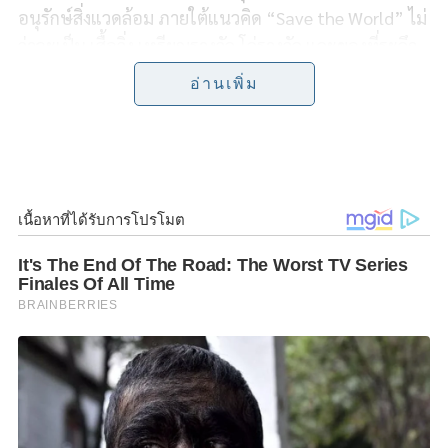
อนุรักษ์สิ่งแวดล้อม ภายใต้แนวคิด “Save the World” ไม่
b
t
L
e
ว่าจะเป็น เสื้อวิ่ง เหรียญรางวัล โล่รางวัล และของที่ระลึก
o
e
i
ล้วนผลิตด้วยวิธี Upcycle จากการเพิ่มมูลค่าให้ขยะ
อ่านเพิ่ม
พลาสติก พร้อมทั้ง Reduce ลดการใช้ทรัพยากร ลดการใช้
o
r
n
น้ำ ลดพลังงาน ลดการปล่อยก๊าซ CO2 ลดขยะโดยการ
k
k
เปลี่ยนให้เป็นพลังงาน เพื่อช่วยลดผลกระทบต่อสิ่ง
แวดล้อม นอกจากนี้ ยังสามารถ Reuse นำเหรียญรางวัล
ไปใช้เป็นที่รองแก้วต่อได้อีกด้วย ทั้งนี้ เงินรายได้จากการ
จัดกิจกรรมหลังหักค่าใช้จ่าย มอบสมทบทุนโครงการเงิน
ทุนฉุกเฉินเพื่อช่วยเหลือผู้ประสบภัยพิบัติ
สภากาชาดไทย ซึ่งสาเหตุหนึ่งของภัยพิบัติเกิดจากปัญหา
สิ่งแวดล้อม
ประเภทการสมัคร
• Fun Run เดินด้วยความห่วงใย: ระยะทาง 3 กิโลเมตร รับ
เสื้อวิ่ง 1 ตัว ราคา 550 บาท