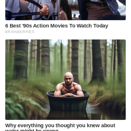
Marathon ตั้งแต่วันที่ 15 กรกฎาคม – 15 พฤศจิกายน
2568 หรือสมัครได้ที่โรงพยาบาลนครธน ตั้งแต่วันที่ 1
สิงหาคม – 3 ธันวาคม 2568 เตรียมวอร์มร่างกายให้ฟิต
แล้วมาวิ่ง Save the World ไปด้วยกัน ในวันอาทิตย์ที่ 7
ธันวาคม 2568 ปล่อยตัวเวลา 05.00 น. ณ โรงพยาบาล
นครธน
อย่ารอช้า เพราะทุกก้าวของคุณในงานวิ่งครั้งนี้ จะเปลี่ยน
เป็นพลังในการร่วมอนุรักษ์สิ่งแวดล้อมเพื่อโลกใบนี้
F
L
T
C
S
Share
a
i
w
o
h
c
n
i
p
a
e
e
t
y
r
b
t
L
e