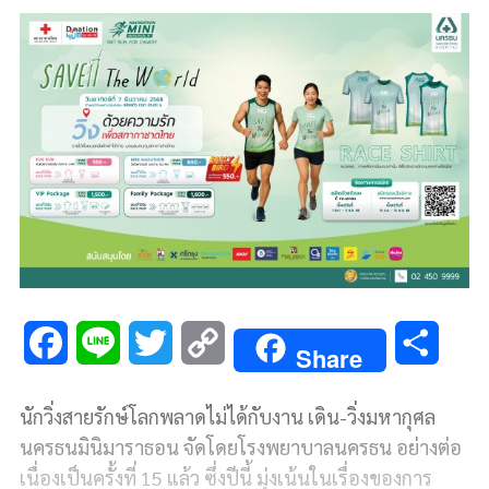
F
L
T
C
S
Share
a
i
w
o
h
นักวิ่งสายรักษ์โลกพลาดไม่ได้กับงาน เดิน-วิ่งมหากุศล
c
n
i
p
a
นครธนมินิมาราธอน จัดโดยโรงพยาบาลนครธน อย่างต่อ
e
e
t
y
r
เนื่องเป็นครั้งที่ 15 แล้ว ซึ่งปีนี้ มุ่งเน้นในเรื่องของการ