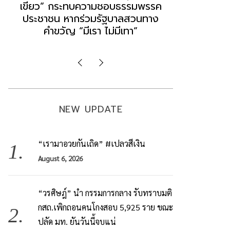
“แดง-เขียว” เท่ากับทำลายตัวเอง
ล็อบบี้ทุกก
ผิดคำพูด ทลายศรัทธาฐานเสียง
ฐานเส้นเงิ
มองข่าวตั้งรัฐบาลใหม่เป็นเพียง
ข้อสันนิษ
กระแสปั่น
Imp
NEW UPDATE
“เรามาอวยกันเถิด” #เปลวสีเงิน
August 6, 2026
“วรศิษฎ์” นำ กรรมการกลาง รับทราบมติ
กสถ.เพิกถอนคนโกงสอบ 5,925 ราย ขณะ
ปลัด มท. ยันวันนี้จบแน่