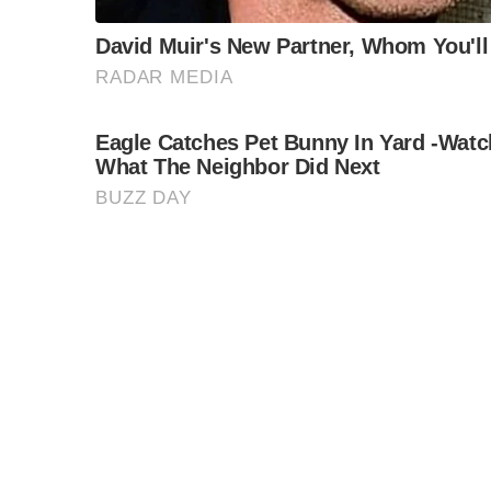
ล็อบบี้ทุกกลุ่ม ส่วน
ฐานเส้นเงิน ล็อกโ
ข้อสันนิษฐาน สร้า
Impact ทา