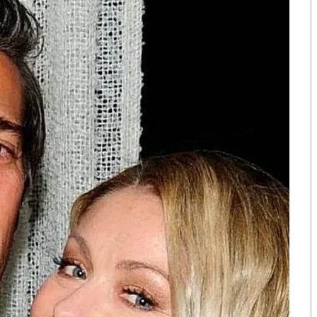
ือก สว. เปิดช่อง
นักวิชาการชี้ “ส้มเปิดดีลคุยแดง-