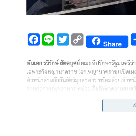
F
L
T
C
Share
a
i
w
o
พันเอก รวิรักษ์ สัตตบุศย์
คณะที่ปรึกษารัฐมนตรีว
c
n
i
p
เฉพาะกิจพญานาคราช (ฉก.พญานาคราช) เปิดเผ
e
e
t
y
หัวหน้าด่านกักกันสัตว์มุกดาหาร พร้อมด้วยเจ้า
b
t
L
ด่านศุลกากรมุกดาหาร หน่วยเรือรักษาความสงบเ
นครพนม) (สน.เรือมุกดาหาร) และหน่วยงานความม
o
e
i
ลักลอบนำเข้า-ส่งออก สินค้าปศุสัตว์ผิดกฎหมาย ใน
อ
o
r
n
โดยเจ้าหน้าที่ปฏิบัติงานปราบปรามการลักลอบการ
k
k
แนวชายแดนแม่น้ำโขง ได้รับแจ้งจากสายข่าวว่าจะ