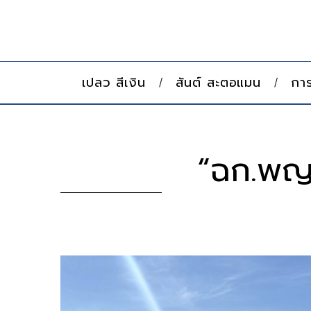
เปลว สีเงิน
สันต์ สะตอแมน
การ
“ฉก.พญา