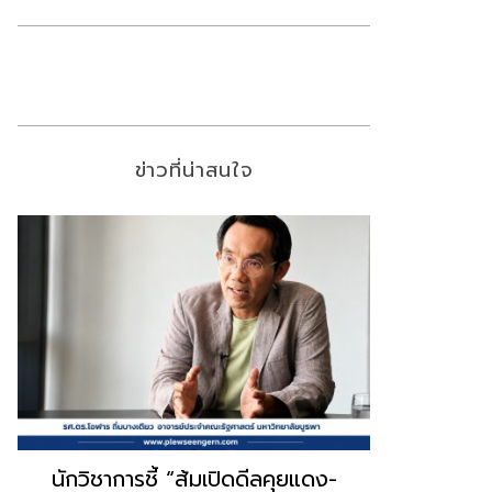
ข่าวที่น่าสนใจ
“ธนพร” ชี้หากพรรคประชาชนจับมือ
“วันวิชิต” 