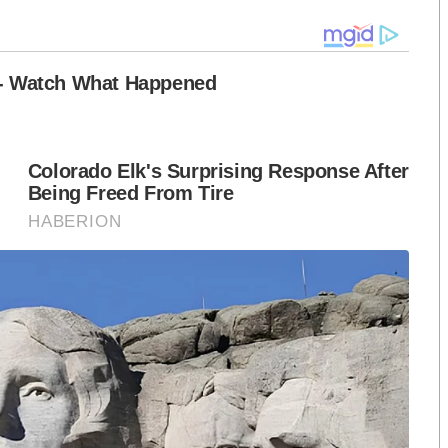
หวัดมุกดาหาร จากการซุ่มและติดตาม ได้ตรวจพบเรือ
ำนวน 7 กรง มูลค่าประมาณ 140,800 บาท
แหล่งที่มาและไม่มีผู้ใดแสดงตนเป็นเจ้าของ ซึ่งเข้า
ะบาดสัตว์ พ.ศ. 2558 และมาตรา 242 พ.ร.บ. ศุลกากร
นคดีทางศุลกากร โดยนำสุกรพร้อมกรงเหล็กเก็บรักษาไว้
เก็บรักษาที่ด่านศุลกากรมุกดาหาร