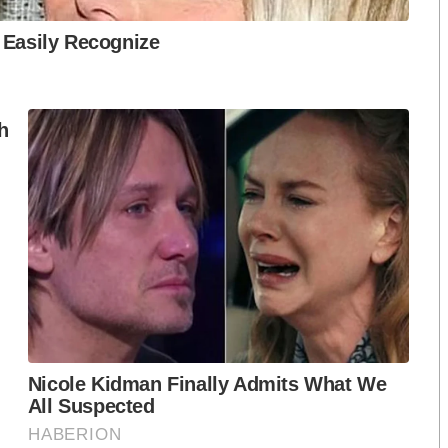
ปมฮั้วต้องมีหลัก
เขียว” กระทบความชอบธรรมพรรค
หวต กำหนดผล ชี้
ประชาชน หากร่วมรัฐบาลสวนทาง
งกระแส แต่ไร้
คำขวัญ “มีเรา ไม่มีเทา”
งกฎหมาย