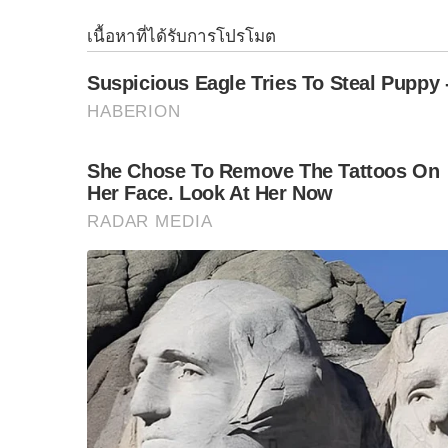
หว้านน้อย ตำบลหว้านใหญ่ อำเภอหว้านใหญ่ จัง
หางยาวบรรทุกสุกรจำนวน 11 ตัว และกรงเหล็กจ
จากการตรวจสอบพบว่าสุกรดังกล่าวไม่มีเอกสารแสดง
S
e
ข่ายการกระทำความผิดตามมาตรา 31 พ.ร.บ. โรคร
a
2560 จึงได้ทำการอายัดไว้เพื่อตรวจสอบและดำเนิ
r
ที่ด่านกักกันสัตว์มุกดาหาร และเรือเหล็กหางยาว 
c
h
f
o
r
: