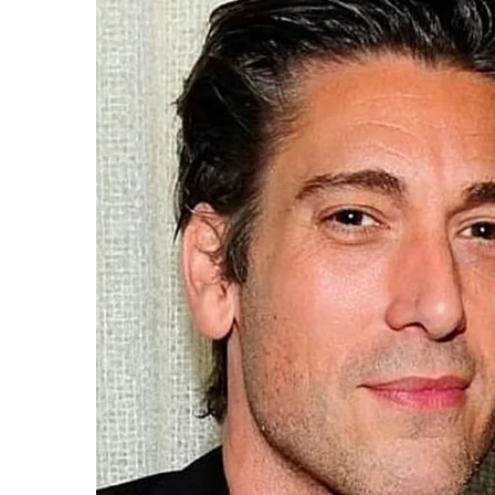
o
e
i
o
r
n
k
k
“วันวิชิต” ชี้ระบบเล