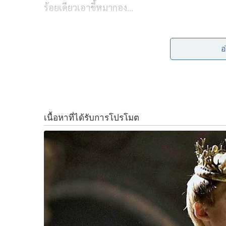
ร้อยเดียวเอาขี้หมากอง…
b
t
L
ลึกๆ คนไทยส่วนใหญ่รู้ครับว่า ความขัดแย้งระหว
o
e
i
อ
o
r
n
แค่จะพูดกันหรือเปล่าก็เท่านั้น
k
k
เพราะปรากฏการณ์มันชัดตั้งแต่ “เสือกทุกเรื่อง
ของลูกสาวเพื่อนเลิฟ
“…ข้าพเจ้าขอวิงวอนพี่น้องประชาชน อย่ากระทำก
ไทย หรือคนไทยในกัมพูชา และอย่าเกลียดชังคนไทย
มีเพียงกลุ่มหัวรุนแรงและกลุ่มทหารบางกลุ่มเท่านั้นท
เพราะตามปกติแล้ว รัฐบาลไทยไม่สามารถควบคุม