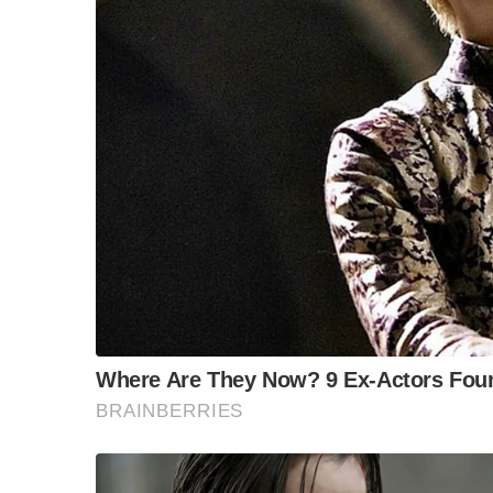
แน่นอนครับเผด็จการเบ็ดเสร็จอย่าง “ฮุน เซน” อย
เนต” ลูกชาย สามารถคุมกองทัพได้อย่างเด็ดขาด
S
งานนี้ “ฮุน เซน” ทำให้เห็นราวกับว่า กัมพูชา กำลั
e
a
r
ไม่ใช่รัฐบาลไทย!
c
h
มันโคตรประหลาด
f
o
r
เคยมีประเทศไหนบ้างที่เป็นศัตรูกับทหารอีกประเ
:
แคมโบเดียโอนลี่จริงๆ
ก็ได้เรื่อง….