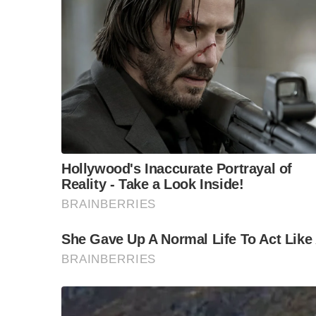
นิด้าโพลไปสำรวจความเห็นคนไทยเรื่อง “ไทยนี้ร
จากการสำรวจเมื่อถามถึงความไว้วางใจต่อภาคส่
กรณีความขัดแย้งระหว่างไทยกับกัมพูชา พบว่า
กองทัพ
ตัวอย่าง ร้อยละ ๖๒.๕๒ ระบุว่า ไว้วางใจมาก
รองลงมา ร้อยละ ๒๓.๗๔ ระบุว่า ค่อนข้างไว้วางใจ
ร้อยละ ๘.๘๕ ระบุว่า ไม่ค่อยไว้วางใจ
และร้อยละ ๔.๘๙ ระบุว่า ไม่ไว้วางใจเลย