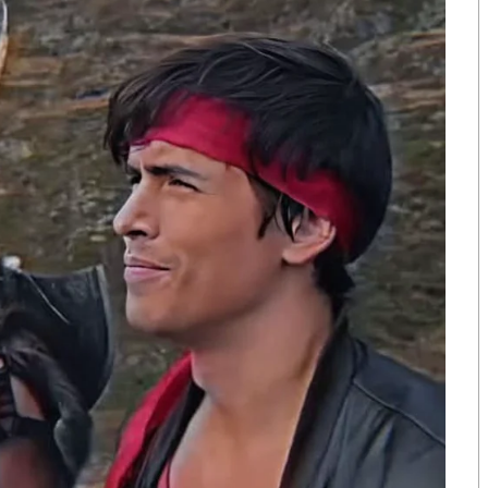
แพทองธารหรืออย่างไรกัน ความนิยมในตัวรัฐบาลมันถึง
ือก สว. เปิดช่อง
นักวิชาการชี้ “ส้มเปิดดีลคุยแดง-
ปมฮั้วต้องมีหลัก
เขียว” กระทบความชอบธรรมพรรค
หวต กำหนดผล ชี้
ประชาชน หากร่วมรัฐบาลสวนทาง