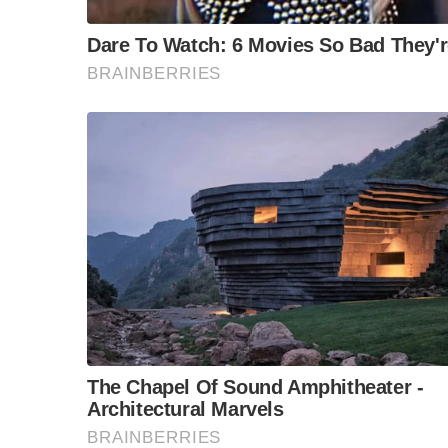
ข้อสันนิษฐาน สร้า
Impact ทา
นี่มันต่างกันสุดขั้วเลยนะครับ!
ที่เป็นเช่นนี้เพราะผู้คนสัมผัสได้ถึงความสัมพันธ์
คนไทยไม่เคยไว้ใจนโยบายของรัฐบาลแพทองธารที่เ
หรือทางทะเล เพราะหลับตาก็เห็นมีคนพร้อมจะฉก
การประชุมคณะกรรมาธิการเขตแดนร่วมไทย-กัมพูชา 
เพจกระทรวงการต่างประเทศ Ministry of Foreign
หารือเป็นไปอย่างราบรื่นและฉันมิตร ทั้งสองฝ่ายก
โดยเน้นย้ำความสำคัญและประสิทธิภาพของ JBC ซ
สองประเทศ