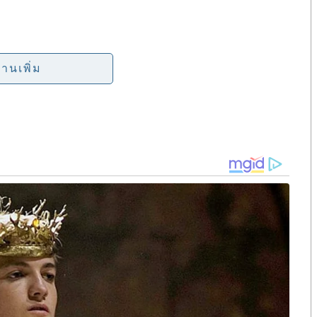
e
่างไทยกับกัมพูชา มาจากสาเหตุอะไร
่านเพิ่ม
เขมร-ฮุน เซน” ตำหนิทหารไทย แต่ไม่ค่อยจะแตะรัฐบาล
ารสุดโต่ง เช่น การประท้วงต่อต้านสถานทูตไทย บริษัท
 ซึ่งส่วนใหญ่เป็นบุคคลที่มีศีลธรรม
ี่อยู่เบื้องหลังปัญหาเหล่านี้กับกัมพูชา
กองทัพได้ในแบบที่ประเทศของเราทำได้…”