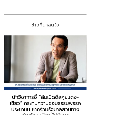
ข่าวที่น่าสนใจ
“ธนพร” ชี้หากพรรคประชาชนจับมือ
“วันวิชิต” 
“แดง-เขียว” เท่ากับทำลายตัวเอง
ล็อบบี้ทุกก
ผิดคำพูด ทลายศรัทธาฐานเสียง
ฐานเส้นเงิ