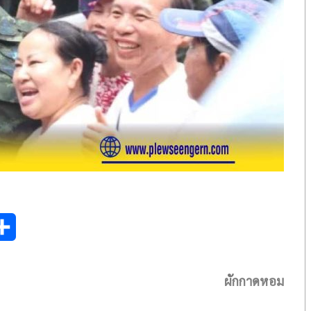
S
h
ผักกาดหอม
a
r