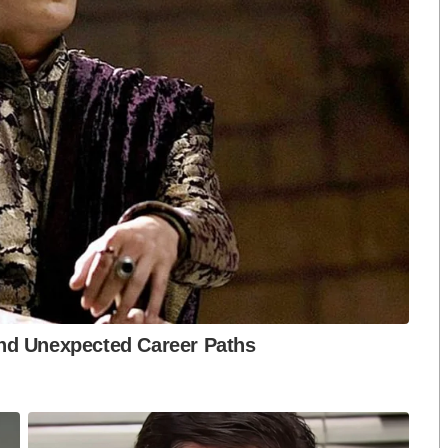
ู่ในอำนาจถึง ๓๘ ปี และปัจจุบันใช้อำนาจผ่าน “ฮุน มา
งสู้กับกองทัพไทย
ทศ แต่เป็นมิตรกับรัฐบาลประเทศนั้น