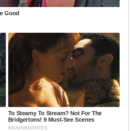
งกระแส แต่ไร้
คำขวัญ “มีเรา ไม่มีเทา”
งกฎหมาย
ของแฝดเสือกทุกเรื่อง “ทักษิณ-ฮุน เซน”
กี่ยวข้องกับกัมพูชาเลยครับ ไม่ว่าทางบก ทางอากาศ
ฉวยผลประโยชน์ทั้งสิ้น
ครั้งที่ ๖ (JBC) ทางการไทยบอกว่าเรียบร้อยดี
 Affairs of the Kingdom of Thailand นำเสนอว่าการ
ล่าวขอบคุณที่การประชุมสำเร็จลุล่วงด้วยดี
ึ่งเป็นกลไกทวิภาคีหลักในการเจรจาเขตแดนระหว่าง