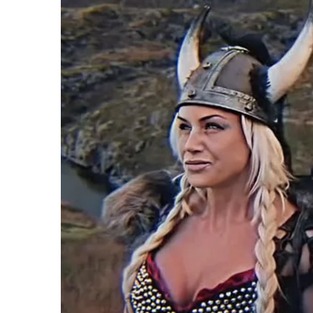
รัฐบาลไทย
ตัวอย่าง ร้อยละ ๓๗.๔๘ ระบุว่า ไม่ไว้วางใจเลย
รองลงมา ร้อยละ ๓๑.๖๘ ระบุว่า ไม่ค่อยไว้วางใจ
ร้อยละ ๑๘.๘๕ ระบุว่า ค่อนข้างไว้วางใจ
และร้อยละ ๑๑.๙๙ ระบุว่า ไว้วางใจมาก
นี่มันอะไรกัน! “ฮุน เซน” ตั้งใจจุดไฟเผารัฐบาล
ต่ำต้อยได้เพียงนี้
“วันวิชิต” ชี้ระบบเล
ร้อยละ ๖๒.๕๒ ไว้วางใจกองทัพมาก
ล็อบบี้ทุกกลุ่ม ส่วน
ฐานเส้นเงิน ล็อกโ
กับร้อยละ ๑๑.๙๙ ไว้วางใจรัฐบาลมาก