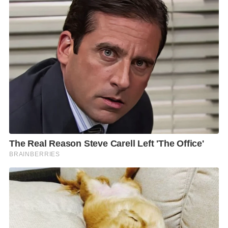
4. ติดตั้งอุปกรณ์ PCO Technology หรือ Photocatalytic
Oxidation ที่เครื่องส่งลมเย็น เพื่อช่วยกำจัดเชื้อโรคใน
ระบบปรับอากาศ
5. การติดตั้งพรมดักฝุ่น เพื่อกรองฝุ่นไม่ให้เข้าอาคารมาก
ที่สุดเท่าที่จะทำได้ และมีระบบประตูเข้า-ออกอาคาร 2
ชั้น (Double Door) สามารถช่วยลดฝุ่นละออง อากาศ หรือ
ไอร้อนจากด้านนอกอาคาร ไม่ให้เข้าไปในตัวอาคารได้
โดยตรง
6. การติดตั้งจุดวัดคุณภาพอากาศภายในอาคาร ด้วย
อุปกรณ์ IOT – Smart Weather Sensor ณ บริเวณโถงทาง
เข้าอาคาร และแสดงผลทุก 15 นาที บนหน้าจอ Digital
Signage เพื่อให้ผู้ใช้บริการภายในศูนย์เอนเนอร์ยี่
คอมเพล็กซ์รู้สึกปลอดภัยตลอดเวลาที่อยู่ภายในพื้นที่
อาคาร