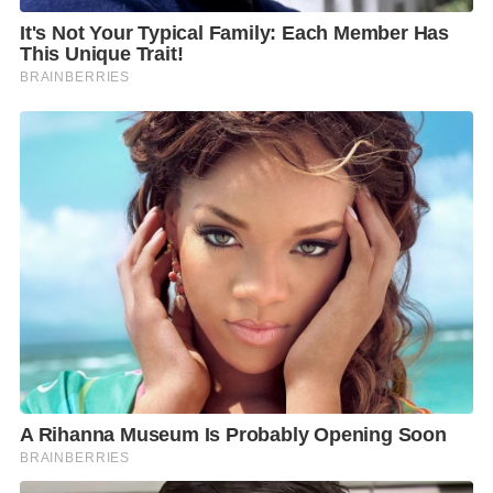
อากาศจะได้รับการกรองเป็นชั้นที่ 3 ผ่าน Filter
Classification G3 (MERV 7) ซึ่งมีประสิทธิภาพในการก
รองประมาณ 80%
2. ระบบแรงดันบวกภายในอาคาร (Positive Pressure)
ช่วยป้องกันไม่ให้มลพิษหรือฝุ่นละอองจากภายนอกไหล
เข้ามาภายในพื้นที่ โดยการรักษาให้แรงดันอากาศภายใน
สูงกว่าภายนอกอาคารหรือพื้นที่นั้น ๆ ซึ่งทำให้เกิดการ
ไหลของอากาศดันออกจากภายในสู่ภายนอกผ่านช่อง
ประตู หน้าต่าง หรือช่องระบายอากาศ
3. การหมุนเวียนอากาศผ่านระบบควบคุมอาคารอัตโนมัติ
ด้วย CO2 Sensor โดยระบบจะทำการเติมอากาศสะอาด
เข้ายังพื้นที่ภายในอาคาร เพื่อเจือจางอากาศให้ค่าความ
เข้มข้น CO2 น้อยลง ส่งผลให้การสะสมของฝุ่นขนาดเล็กมี
จำนวนลดลง