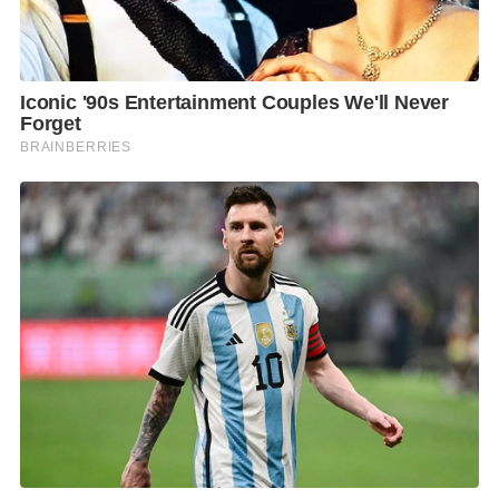
ชิดและต่อเนื่อง เพื่อเฝ้าระวังและปรับปรุงมาตรการต่างๆ
ให้เหมาะสมกับสถานการณ์ที่เกิดขึ้นอย่างทันท่วงที โดย
มุ่งมั่นให้การทำงานและการดำเนินธุรกิจของบริษัทฯ ยัง
คงมีคุณภาพสูงสุดในทุกสถานการณ์ เพื่อให้ลูกค้าและ
พนักงานของบริษัทฯ เชื่อมั่นในการทำงานและใช้ชีวิตใน
ศูนย์เอนเนอร์ยี่คอมเพล็กซ์ซึ่งมีสภาพแวดล้อมที่สะอาด
ปราศจากฝุ่นมลพิษ
F
L
T
C
S
Share
a
i
w
o
h
c
n
i
p
a
e
e
t
y
r
b
t
L
e
o
e
i