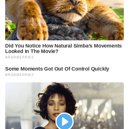
นายศิรศักดิ์ จันเทรมะ
กรรมการผู้จัดการใหญ่ บริษัท เอน
เนอร์ยี่ คอมเพล็กซ์ จำกัด หรือ EnCo กล่าวว่า “ศูนย์เอน
เนอร์ยี่คอมเพล็กซ์ได้รับการออกแบบขึ้นโดยคำนึงถึงหลัก
การสำคัญ 2 ประการ คือ การประหยัดพลังงาน และการ
ดูแลความเป็นอยู่ที่ดีของผู้ใช้บริการทั้งพนักงานและลูกค้า
สำหรับสถานการณ์ปัจจุบันที่เกิดวิกฤตด้านฝุ่นละออง
ขนาดเล็ก ขนาดไม่เกิน 2.5 ไมครอน (PM 2.5) ที่ส่งผลกระ
ทบต่อสุขภาพของประชาชนโดยเฉพาะในเขตจังหวัด
กรุงเทพมหานครนั้น ทางศูนย์เอนเนอร์ยี่คอมเพล็กซ์ก็
พร้อมรับมือกับสถานการณ์ดังกล่าวอย่างเต็มที่ ภายใต้
แนวทางป้องกัน เตรียมพร้อม และมาตรการรับมืออย่าง
เร่งด่วน เพื่อให้ผู้ใช้บริการปลอดภัยและมั่นใจการใช้
บริการภายในศูนย์ฯ แห่งนี้ ประกอบด้วย