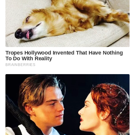
7. บริษัทฯ มีมาตรการพิเศษทำความสะอาดแผ่นกรอง
อากาศถี่ขึ้น ในช่วงที่มลพิษ PM 2.5 สูงขึ้น เพื่อให้เครื่อง
กรองอากาศทำงานได้อย่างมีประสิทธิภาพสูงสุด
8. การออกแบบเน้นพื้นที่สีเขียวรอบอาคาร ช่วยฟอก
อากาศ ดูดซับคาร์บอนไดออกไซด์ และลดการสะสมฝุ่น
PM 2.5
9. การให้คำแนะนำด้านการปฏิบัติตัวและดูแลสุขภาพใน
ช่วงฝุ่น PM 2.5 ผ่านช่องทางประชาสัมพันธ์ต่าง ๆ ภายใน
อาคาร
10. มาตรการ Work From Home (WFH) สำหรับพนักงาน
ในสถานการณ์ฝุ่น PM 2.5 เพื่อหลีกเลี่ยงการเผชิญมลพิษ
ในขณะเดินทาง
บริษัทฯ ยังคงเฝ้าติดตามสถานการณ์ฝุ่น PM 2.5 อย่างใกล้