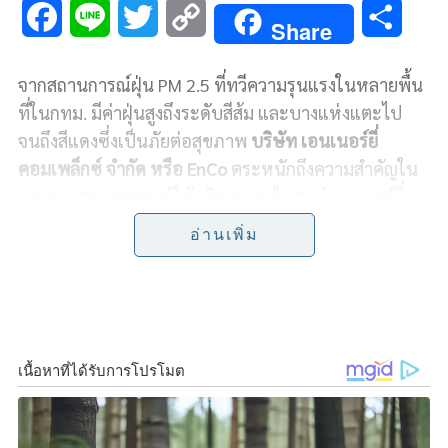
F
L
T
C
S
Share
a
i
w
o
h
จากสถานการณ์ฝุ่น PM 2.5 ที่ทวีความรุนแรงในหลายพื้น
c
n
i
p
a
ที่ในกทม. มีค่าฝุ่นสูงถึงระดับสีส้ม และบางแห่งแตะไป
e
e
t
y
r
จนถึงสีแดงซึ่งเป็นภัยต่อสุขภาพ
บริษัท เอนเนอร์ยี่
คอมเพล็กซ์ จำกัด หรือ EnCo
ตระหนักถึงความสำคัญใน
b
t
L
e
การดูแลสุขภาพของผู้ใช้บริการภายในศูนย์เอนเนอร์ยี่
o
e
i
คอมเพล็กซ์ ลูกค้าและพนักงาน โดยมุ่งเน้นการออกแบบ
อ่านเพิ่ม
และการจัดเตรียมระบบต่างๆ เพื่อสร้างความมั่นใจให้
o
r
n
ลูกค้าและพนักงานสามารถทำงานและติดต่อธุรกิจได้
k
k
อย่างปลอดภัย
อาทิ การติดตั้งระบบกรองอากาศ 3 ชั้น พร้อมด้วย PCO
Technology หรือ Photocatalytic Oxidation เพื่อกำจัด
เชื้อโรคภายในอากาศ การติดตั้งจุดวัดคุณภาพอากาศ
ภายในอาคาร เพื่อติดตามสภาพอากาศได้ตลอดเวลา การ