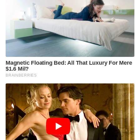
บทบาทเข้าไปพื้นที่หาเสียงเลือกตั้ง อบจ.ราชบุรี รวมถึง
การเลือกตั้งซ่อมเขต 1 พิษณุโลกครับ
แฟนๆ สามารถติดตามรายการ “คนดังนั่งเคลียร์” ทุกวัน
จันทร์-ศุกร์ 14.05 น. ทางช่อง 8 กดเลข 27 พร้อมรับชม
ย้อนหลังได้ทางยูทูบช่อง 8 และติดตามทุกกระแสข่าวดัง
ก่อนใคร พร้อมเคลียร์ด่วน เคลียร์แรง บนเฟซบุ๊ก “คนดัง
นั่งเคลียร์” เท่านั้น!