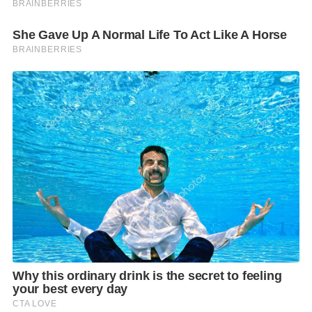
เนื่องจากมีอุบัติเหตุทางการเมือง ผมเองขึ้นมารับไม้ต่อ
ตัวผมในวันนี้ถ้าให้เปรียบเทียบกับหลายๆ คน อาจจะยังมี
คุณสมบัติบางอย่างไม่ครบถ้วน แต่พร้อมที่จะพัฒนาตัว
เอง และอยากได้รับการสนับสนุนจากทุกๆ คนครับ
เดี๊ยนไม่เห็นว่าพรรคอื่นๆ ต้องมานั่งรับบริจาคเลย ทำไม
พรรคคุณต้องมีการรับบริจาค?
อยู่ที่ว่าวิธีการทำงานการเมือง หรือวิธีการทำงานของ
พรรคเหมือนหรือแตกต่างกันอย่างไร สำหรับพรรค
ประชาชนเอง เราเชื่อมั่นว่าพรรคนี้เป็นพรรคของทุกๆ
คน เป็นของประชาชนทุกคนจริงๆ ที่เข้ามาช่วยสนับสนุน
ได้ครับ และผมเสริมนิดเดียวครับ ตัวเลข 24 ล้านกว่าบาท
ถ้าตีเป็นค่าเฉลี่ย ต่อการบริจาคหนึ่งครั้ง และหนึ่งคน ผมดู
ตัวเลขล่าสุด อยู่ที่ประมาณ 700-800 บาทเท่านั้นเอง แปล
ว่าเราไม่เห็นการบริจาคของนายทุนคนใดคนนึง ที่เป็น
นายทุนเงินถุงเงินถังก้อนใหญ่ที่เขาจะมากำหนดทิศทาง