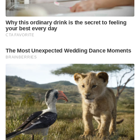
S
e
a
r
c
h
f
o
r
: