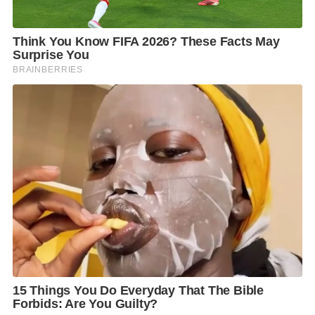
ส่วนนึงอาจจจะเป็นในเรื่องที่ว่าเราเตรียมการดำเนินการ
ไร้รอยต่อได้ดี ต้องชื่นชมอดีตกรรมการผู้บริหารที่ผมเคย
บอกไว้ อีกส่วนนึงที่ต้องขอบคุณเป็นอย่างยิ่งคือประชาชน
ที่เข้ามาสมัครสมาชิกพรรค และเข้ามาบริจาคให้กับพรรค
ประชาชน ผมคิดว่าเป็นเวทีแรกที่ประชาชนได้แสดงพลัง
ให้ได้เห็นว่า การใช้กลไกบางอย่างที่ไม่ยุติธรรมในระบบ
การเมือง ทุบทำลายเจตจำนงประชาชน มันไม่ได้ทำให้
ประชาชนหวั่นเกรง และพร้อมไปด้วยการต่อครับ
คุณพร้อมจะเป็นนายกรัฐมนตรีของประเทศไทยไหมคะ?
ผมเชื่อมั่นว่าในอีก 3 ปีข้างหน้า ผมสามารถพัฒนาตนเอง
ได้ และมีศักยภาพมากพอที่จะนำเสนอพ่อแม่พี่น้อง
ประชาชนว่า ในฐานะผู้นำพรรคประชาชน ผมพร้อมที่จะ
เป็นแคนดิเดตนายกฯครับ แต่ว่าพูดตามข้อเท็จจริง วันนี้