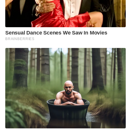
Line Open Chat *เพิ่มช่องทางการรับข่าวสาร
จากเว็บไซต์ *อ่านคอลัมน์ เปลว สีเงิน ก่อนใคร
*ส่งตรงถึงมือทุกคืน *เปิดกว้างเพื่อแฟนคอลัมน์
พูดคุยแบบกันเอง ทุกเรื่องราว ข่าวสารบ้านเมือง
สังคม ฯลฯ
F
L
T
C
S
Share
a
i
w
o
h
c
n
i
p
a
e
e
t
y
r
b
t
L
e
o
e
i