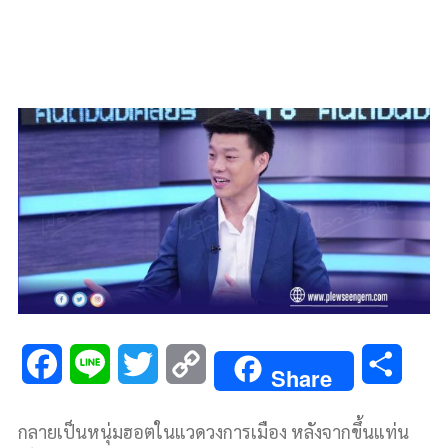
F
L
T
C
S
Share
a
i
w
o
h
กลายเป็นหนุ่มฮอตในแวดวงการเมือง หลังจากขึ้นแท่น
c
n
i
p
a