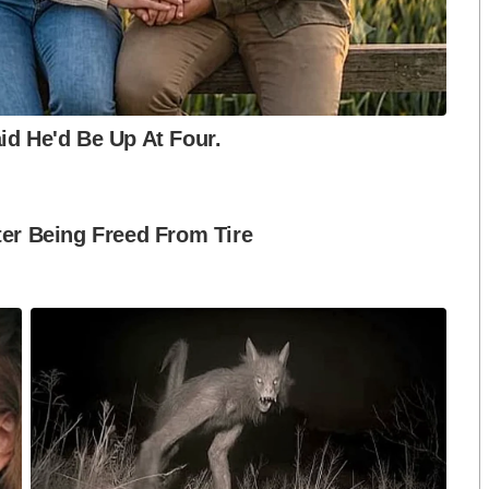
ือก สว. เปิดช่อง
นักวิชาการชี้ “ส้มเปิดดีลคุยแดง-
ปมฮั้วต้องมีหลัก
เขียว” กระทบความชอบธรรมพรรค
หวต กำหนดผล ชี้
ประชาชน หากร่วมรัฐบาลสวนทาง
งกระแส แต่ไร้
คำขวัญ “มีเรา ไม่มีเทา”
งกฎหมาย