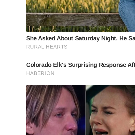
“วันวิชิต” ชี้ระบบเล
ล็อบบี้ทุกกลุ่ม ส่วน
ฐานเส้นเงิน ล็อกโ
ข้อสันนิษฐาน สร้า
Impact ทา