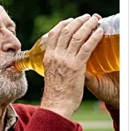
าคม – 16 กันยายน 2566 มีผู้ป่วย 185,216 ราย อัตราป่วย
ราย อัตราป่วยตายร้อยละ 0.002 เฉพาะสัปดาห์ที่ 10-16
งกว่าจำนวนผู้ป่วยในช่วงเวลาเดียวกันของปี 2565 และค่า
ดเตรียมพร้อมทีมสอบสวนควบคุมโรคเพื่อรองรับการระบาดแล้ว
ตรีว่าการกระทรวงสาธารณสุข
ช่วงของฤดูฝน ซึ่งเป็นฤดูกาลระบาดของโรคติดเชื้อทาง
รคโควิด 19 อาการมักมีไข้ ไอ เจ็บคอ ปวดเมื่อย อ่อนเพลีย
ข้สูง ปวดกล้ามเนื้อ ไอแห้ง น้ำมูกใส เบื่ออาหาร และ
 ปี ซึ่งการติดต่อของทั้ง 3 โรคเหมือนกัน คือ การไอ จาม
ิ่งของร่วมกัน
ทางเดินหายใจ หรือเมื่อต้องเข้าไปอยู่ในสถานที่แออัด ต้อง
หรือจาม หลีกเลี่ยงการใกล้ชิดผู้ที่มีร่างกายอ่อนแอ
ช่วยป้องกันและลดความเสี่ยงการติดเชื้อโรคติดต่อทางเดิน
งดูแลสังเกตอาการบุตรหลานที่เป็นเด็กนักเรียน หากเด็ก