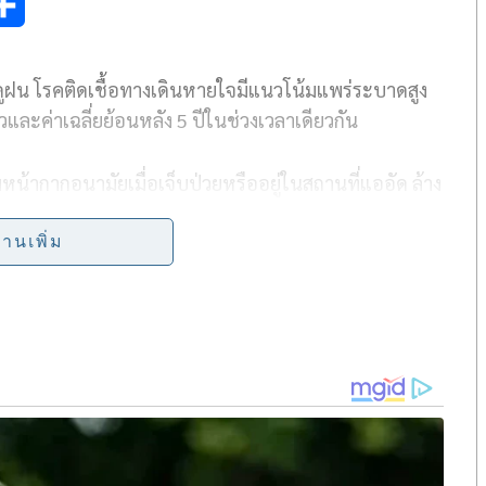
S
h
ดูฝน โรคติดเชื้อทางเดินหายใจมีแนวโน้มแพร่ระบาดสูง
a
วและค่าเฉลี่ยย้อนหลัง 5 ปีในช่วงเวลาเดียวกัน
r
e
้ากากอนามัยเมื่อเจ็บป่วยหรืออยู่ในสถานที่แออัด ล้าง
่านเพิ่ม
กระทรวงสาธารณสุข กล่าวว่า หลังจากประเทศไทย
ระวัง ตั้งแต่ 1 ต.ค. 2565 ประชาชนเลือกสวมหน้ากาก
ิดเชื้อทางเดินหายใจ โดยเฉพาะโรคไข้หวัดใหญ่ เพิ่ม
น้ากากอนามัยสามารถช่วยป้องกันและลดความเสี่ยงโรคติด
่วยลดลงต่อเนื่อง แต่สถานการณ์โรคไข้หวัดใหญ่ยังคงมี