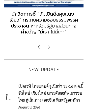
“ธนพร” ชี้หากพรรคประชาชนจับมือ
“วันวิชิต” 
“แดง-เขียว” เท่ากับทำลายตัวเอง
ล็อบบี้ทุกก
ผิดคำพูด ทลายศรัทธาฐานเสียง
ฐานเส้นเงิ
มองข่าวตั้งรัฐบาลใหม่เป็นเพียง
ข้อสันนิษ
กระแสปั่น
Imp
NEW UPDATE
เปิดเวที ไทยแลนด์ จูเนียร์ฯ 13-16 ส.ค.นี้
อัลไพน์ เชียงใหม่ ยกระดับกอล์ฟเยาวชน
ไทย สู่เส้นทาง เอเจจีเอ ที่สหรัฐอเมริกา
August 8, 2026