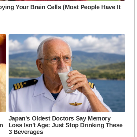
นเพื่อดูแลรักษา ติดตามอาการ และไม่ไปแพร่เชื้อต่อที่
ดระบบการคัดกรองอาการทางเดินหายใจ เช่น ไข้ ไอ น้ำมูก
ห้องเรียนเมื่อพบเด็กป่วยหลายๆ ราย ติดต่อกัน
S
h
a
r
e