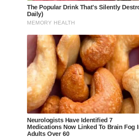
ป่วยมีอาการทางเดินหายใจแนะนำให้หยุดพักอยู่บ้า
โรงเรียนหรือศูนย์เด็กเล็ก ส่วนโรงเรียน ขอให้จั
เพื่อแยกเด็กไม่ปะปนกับเด็กอื่นๆ และพิจารณาปิด
F
L
T
C
Share
a
i
w
o
c
n
i
p
e
e
t
y
b
t
L
o
e
i
o
r
n
k
k