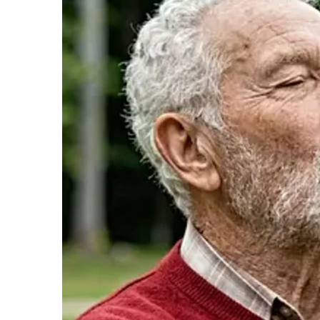
แนวโน้มเพิ่มสูงขึ้น โดยข้อมูลตั้งแต่วันที่ 1 มกร
279.9 ต่อประชากรแสนคน มีรายงานผู้เสียชีวิต 4 
กันยายน มีผู้ป่วยเพิ่มมากกว่า 12,000 ราย ซึ่งสู
เฉลี่ย 5 ปีย้อนหลัง ซึ่งได้สั่งการให้ทุกจังหวั
S
ตามนโยบายของ นายแพทย์ชลน่าน ศรีแก้ว รัฐมน
e
a
r
นพ.โอภาสกล่าวอีกว่า ขณะนี้ประเทศไทยยังอยู่ใน
c
เดินหายใจ ซึ่งโรคหลักๆ ที่ยังต้องเฝ้าระวัง คือ โ
h
อาจมีหายใจลำบาก, โรคไข้หวัดใหญ่ ส่วนใหญ่จะมีไ
f
โรค RSV จะมีไข้ ไอจาม มักพบในเด็กอายุน้อยกว่า 5
o
r
สัมผัสละอองฝอยน้ำมูก น้ำลาย เสมหะ หรือการใช้ส
:
ดังนั้น สิ่งสำคัญที่สุดคือ เมื่อมีอาการป่วยของโรค
สวมหน้ากากอนามัย ปิดปากและจมูกให้มิดชิดเมื่อไอ
เช่น ผู้สูงอายุ เด็กเล็ก รวมถึงล้างมือบ่อยๆ เพื่อ
หายใจเหล่านี้ นอกจากนี้ ขอความร่วมมือผู้ปกครอ