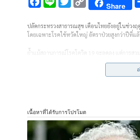
F
L
T
C
Share
a
i
w
o
ปลัดกระทรวงสาธารณสุข เตือนไทยยังอยู่ในช่วงฤ
c
n
i
p
โดยเฉพาะโรคไข้หวัดใหญ่ อัตราป่วยสูงกว่าปีที่แล้
e
e
t
y
b
t
L
ย้ำแม้สถานการณ์โรคโควิด 19 จะลดลง แต่การสวมหน
มือบ่อยๆ ช่วยป้องกันและลดความเสี่ยงได้
o
e
i
อ
o
r
n
25 กันยายน 2566
นพ.โอภาส การย์กวินพงศ์
ปลัด
ประกาศให้โรคโควิด 19 เป็นโรคติดต่อที่ต้องเฝ้า
k
k
อนามัยได้ตามความสมัครใจ พบว่าแนวโน้มของโรคต
สูงขึ้นกว่าหลายปีที่ผ่านมา สะท้อนว่า การสวมห
เชื้อทางเดินหายใจได้อย่างดี
ทั้งนี้ แม้สถานการณ์โรคโควิด 19 ขณะนี้จะพบผู้ป