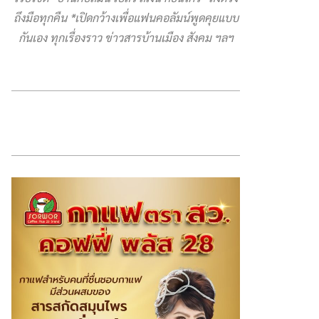
ถึงมือทุกคืน *เปิดกว้างเพื่อแฟนคอลัมน์พูดคุยแบบ
กันเอง ทุกเรื่องราว ข่าวสารบ้านเมือง สังคม ฯลฯ