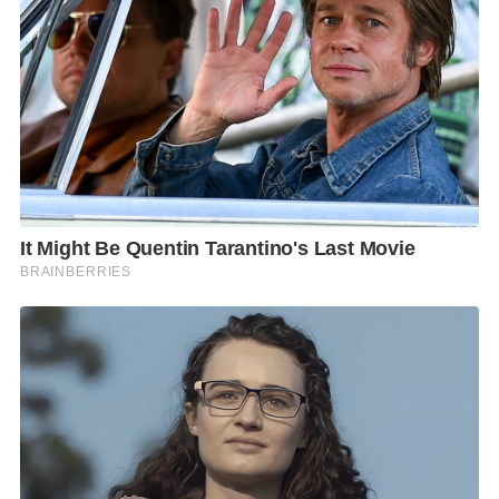
เบิกจ่ายเงินรวม 3,228.44 ล้านบาท คิดเป็นร้อยละ 70.55
ของแผนการเบิกจ่าย ซึ่งจัดเร่งรัดดำเนินการเบิกจ่ายใน
ส่วนที่เหลือโดยเร็วต่อไป
อย่างไรก็ตาม กฟน. ได้รายงานปัญหาและอุปสรรคในกา
รดําเนินโครงการ ฯ พร้อมแนวทางแก้ไข มีดังนี้
1. การก่อสร้างไม่เป็นไปตามแผนที่กําหนดเนื่องจากพื้นที่
ก่อสร้างส่วนใหญ่เป็นพื้นที่ในเมือง ซึ่งมีโครงสร้างระบบ
สาธารณูปโภคเดิมเป็นจํานวนมาก จําเป็นต้องแก้ไขและ
เปลี่ยนแปลงแบบใหม่ จึงทําให้เกิดความล่าช้า
2. ความต้องการใช้ไฟฟ้ามีปริมาณมากขึ้น เป็นผลให้ต้อง
มีการปรับแบบการก่อสร้างเพื่อรองรับ การจ่ายไฟฟ้าใหม่
ที่เพิ่มขึ้น
3. ปัญหาการจัดชื้อจัดจ้างในการดําเนินโครงการร่วมกับ
หน่วยงานสาธารณูปโภคไม่เป็นไปตามแผน