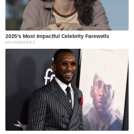
ทั้งนี้ กฟน. ได้พิจารณาร่วมกับทุกหน่วยงานที่เกี่ยวข้อง
เพื่อ-ปรับแผนดําเนินการโดยเร่งรัดระยะเวลา ในการ
ก่อสร้างให้เร็วยิ่งขึ้นเพื่อให้สามารถดําเนินการได้ตาม
แผนงาน
F
L
T
C
S
Share
a
i
w
o
h
c
n
i
p
a
e
e
t
y
r
b
t
L
e
o
e
i
o
r
n
k
k