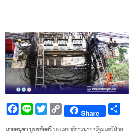
F
L
T
C
S
Share
a
i
w
o
h
นายอนุชา บูรพชัยศรี
รองเลขาธิการนายกรัฐมนตรีฝ่าย
c
n
i
p
a