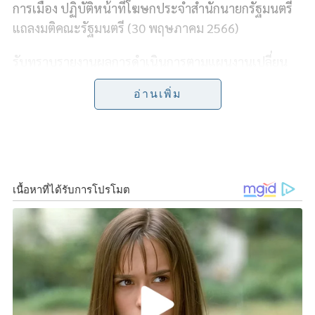
การเมือง ปฏิบัติหน้าที่โฆษกประจำสำนักนายกรัฐมนตรี
e
e
t
y
r
แถลงมติคณะรัฐมนตรี (30 พฤษภาคม 2566)
b
t
L
e
รับทราบรายงานผลการดําเนินการตามแผนงานเปลี่ยน
ระบบสายไฟฟ้าอากาศเป็นสายไฟฟ้าใต้ดินของการไฟฟ้า
o
e
i
อ่านเพิ่ม
นครหลวง (กฟน.) ปี 2565 ข้อมูล ณ เดือนธันวาคม 2565
o
r
n
โดย กฟน. มีแผนดําเนินโครงการเปลี่ยนระบบสายไฟฟ้า
k
k
อากาศเป็นสายไฟฟ้าใต้ดินในพื้นที่ กฟน. ดูแลและรับผิด
ชอบระบบจำหน่ายพลังไฟฟ้า ครอบคลุมพื้นที่
กรุงเทพมหานคร นนทบุรีและสมุทรปราการ ระยะทาง
รวม 236.1 กม. กรอบระยะเวลาดําเนินการตั้งแต่ปี 2527-
2570 สรุปดังนี้
1. แผนงาน/โครงการที่ดําเนินการแล้วเสร็จ 62.0 กม.
ได้แก่