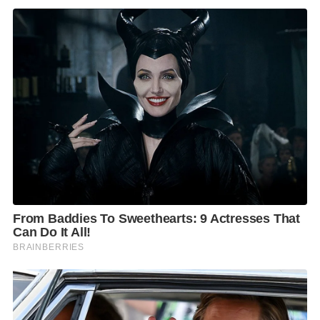
สายสีเหลือง สายสีน้ำเงิน สายสีเขียวเหนือ สายสีเขียวใต้
สายสีส้ม สายสีเขียวส่วนต่อขยาย สายสีม่วง
โดยอยู่ระหว่าง จัดหาผู้รับจ้าง และการก่อสร้าง คิดเป็น
ร้อยละ 43.24 จากแผนงานที่กําหนดร้อยละ 45.49
4. แผนงานเปลี่ยนระบบสายไฟฟ้าอากาศเป็นสายไฟฟ้า
ใต้ดิน ฉบับปฏิบัติการเร่งรัด ระยะทางรวม 20.5 กม. มีกํา
หนดการแล้วเสร็จ ปี 2570 ได้แก่ (1) โครงการตามแนว
รถไฟฟ้าสายสีม่วง ถ.รัตนาธิเบศร์ (ถ.ราชพฤกษ์-กาญจนา
ภิเษก) (2) โครงการตามแนวรถไฟฟ้าสายสีม่วง
ถ.กรุงเทพ-นนทบุรี ถึง ถ. ติวานนท์ และ (3) โครงการตาม
แนวรถไฟฟ้าสายสีเขียว ถ. สุขุมวิท (ซ. สุขุมวิท 81 -ซ.
สุขุมวิท 107 ) โดยอยู่ระหว่างการก่อสร้าง คิดเป็นร้อยละ
21.88 จากแผนงานที่กําหนดร้อยละ 24.73
ทั้งนี้ กฟน. ได้วางแผนการเบิกจ่ายเงินในปี 2565 จำนวน
เงิน 4,576.39 ล้านบาท ณ เดือนธันวาคม 2565 ได้มีการ