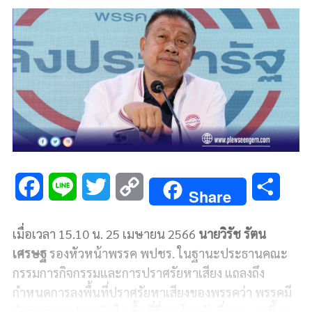
F
L
T
C
S
Share
a
i
w
o
h
เมื่อเวลา 15.10 น. 25 เมษายน 2566
นายวิรัช รัตน
c
n
i
p
a
เศรษฐ
รองหัวหน้าพรรค พปชร. ในฐานะประธานคณะ
e
e
t
y
r
กรรมการกิจกรรมและการปราศรัยหาเสียง แถลงถึง
กำหนดการลงพื้นที่ปราศรัยหาเสียงของพรรคว่า
พรรคมี
b
t
L
e
กำหนดการปราศรัย ในพื้นที่อื่นๆ โดยวันที่ 28 เม.ย.นี้ จะ