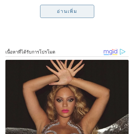
o
e
i
เดินทางไปที่ จ.สงขลา วันที่ 29 เม.ย.ที่ จ.นครศรีธรรมราช
อ่านเพิ่ม
และวันที่ 30 เม.ย.จะลงพื้นที่ภาคอีสานที่ จ.ขอนแก่น
o
r
n
k
k
จากนั้นแกนนำของพรรคจะช่วยกันลงพื้นที่ โดยวาง
โปรแกรมไว้ ที่ จ.ร้อยเอ็ด ยังรอกำหนดการที่ชัดเจนอีก
ครั้งหนึ่ง ทั้งนี้ ในส่วนโปรแกรมสำหรับสัปดาห์หน้า จะรอ
ประชุมอีกครั้งหนึ่ง โดยจะแจ้งกำหนดการอาทิตย์ต่อ
อาทิตย์
ทั้งนี้ นายวิรัช เปิดเผยด้วยว่า เวทีปราศรัยสุดท้ายก่อน
เลือกตั้งของพรรคพลังประชารัฐ จะจัดที่ กทม.ในวันที่ 12
พ.ค.นี้ ซึ่งสถานที่น่าจะจัดที่สนามไทยญี่ปุ่น ดินแดง
F
L
T
C
S
Share
a
i
w
o
h