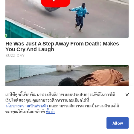
เราใช้คุกกี้เพื่อพัฒนาประสิทธิภาพ และประสบการณ์ที่ดีในการใช้
เว็บไซต์ของคุณ คุณสามารถศึกษารายละเอียดได้ที่
นโยบายความเป็นส่วนตัว
และสามารถจัดการความเป็นส่วนตัวเองได้
ของคุณได้เองโดยคลิกที่
ตั้งค่า
Allow