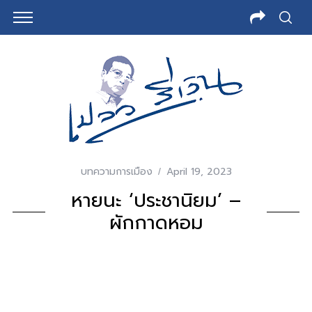
บทความการเมือง
April 19, 2023
หายนะ ‘ประชานิยม’ –
ผักกาดหอม