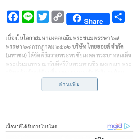
F
L
T
C
S
Share
a
i
w
o
h
เนื่องในโอกาสมหามงคลเฉลิมพระชนมพรรษา ๖๗
c
n
i
p
a
พรรษา ๒๘ กรกฎาคม ๒๕๖๒
บริษัท ไทยออยล์ จำกัด
e
e
t
y
r
(มหาชน
) ได้จัดพิธีถวายพระพรชัยมงคล พระบาทสมเด็จ
พระปรเมนทรรามาธิบดีศรีสินทรมหาวชิราลงกรณฯ พระ
b
t
L
e
วชิรเกล้าเจ้าอยู่หัว เพื่อแสดงความจงรักภักดีและน้อม
o
e
i
รำลึกถึงพระมหากรุณาธิคุณอย่างหาที่สุดมิได้ โดยมี
อ่านเพิ่ม
อธิคม
เติบศิริ
ประธานเจ้าหน้าที่บริหารและกรรมการ
o
r
n
ผู้จัดการใหญ่ บริษัท ไทยออยล์ จำกัด (มหาชน)
พร้อม
k
k
ด้วยคณะผู้บริหารและพนักงานบริษัทฯ ร่วมขับร้องเพลง
สรรเสริญพระบารมีอย่างพร้อมเพรียง ณ บริเวณ โถง
ต้อนรับ บมจ.ไทยออยล์ ศูนย์เอนเนอร์ยี่ คอมเพล็กซ์
อาคารเอ ชั้น ๑๒