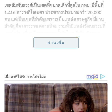
เขตสัมพันธวงศ์เป็นเขตที่ขนาดเล็กที่สุดใน กทม. มีพื้นที่
c
n
i
p
a
1.416 ตารางกิโลเมตร ประชากรประมาณกว่า 20,000
e
e
t
y
r
คน แต่เป็นเขตที่สำคัญเพราะเป็นแหล่งเศรษฐกิจ มีย่าน
สำคัญคือ เยาวราช ตลาดน้อย รวมทั้งมีแหล่งวัฒนธรรมที่
b
t
L
e
แหล่งท่องเที่ยว มีศาสนสถานทั้งวัดไทย วัดจีน วัดญวน
o
e
i
มัสยิด และโบสถ์คริสต์ ลักษณะเป็นพหุวัฒนธรรม
อ่านเพิ่ม
ส่วนเรื่องปัญหาน้ำท่วมในพื้นที่จะมีจุดอ่อน อยู่ 2 ส่วน
o
r
n
k
k
1. จากน้ำฝน ได้แก่ ริมถนนเยาวราช ฝั่งทิศเหนือ อาจจะมี
น้ำท่วมขัง ซึ่งต้องดูระบบระบายน้ำและการลอกท่อให้
ครบถ้วน และ
2. น้ำหลากและน้ำทะเลหนุนประจำปี ได้แก่ บริเวณถนน
ทรงวาดริมแม่น้ำเจ้าพระยา และบริเวณชุมชนตลาดน้อย
(ศาลเจ้าโรงเกลือ) ซึ่งไม่มีเขื่อนกั้น
เมื่อน้ำทะเลหนุนสูงและมวลน้ำเหนือไหลเข้าเจ้าพระยา