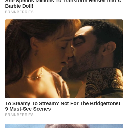
งบ๊วยเอี๊ยะด้วย