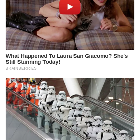
ทำให้ชุมชนริมแม่น้ำได้รับผลกระทบ ส่วนการทำเขื่อนริม
แม่น้ำเจ้าพระยา ตอนนี้ได้รับประมาณและเตรียมดำเนิน
การจัดสร้างในเร็ววันนี้ โดยสำนักการระบายน้ำ กทม. จะ
เป็นผู้ควบคุมดูแล
นอกจากนี้ ทางเขตสนใจที่จะทำทางเดินริมแม่น้ำ
เจ้าพระยา เป็นทางเดินขนาดเล็ก กว้างประมาณ 2 เมตร
ความยาวประมาณ 1,888 เมตร เพื่อให้เกิดการสัญจร
เชื่อมโยงในเขต ซึ่งเป็นเรื่องที่อยู่ในนโยบายเรื่องการ