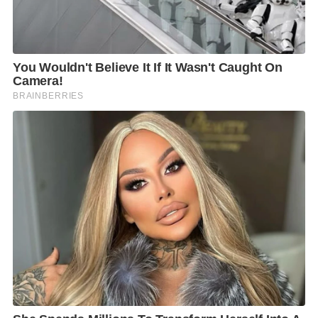
เชื่อมโยงเส้นเลือดฝอย
โดยแนวคิดคือ การทำแนวทางเดินริมแม่น้ำเจ้าพระยาให้
ครอบคลุมมากขึ้น แต่เป็นทางเดินขนาดเล็กที่สอดคล้อง
กับวิถีชีวิตชาวบ้าน และประชาชนใช้สัญจรได้ดีขึ้น ซึ่ง
เป็นโครงการที่จะต้องพิจารณาต่อไปในอนาคต
ก่อนช่วงบ่าย ผู้ว่าฯ ชัชชาติ พร้อมคณะ เดินเท้าตรวจ
เยี่ยมชุมชนพิพากษา ถนนแปลงนาม ซึ่งชุมชนเก่าแก่บาง
ส่วนเป็นพื้นที่เอกชน โดยภายในชุมชนมีปัญหาสาย
สื่อสารที่รกรุงรัง รวมทั้งปัญหาน้ำท่วมขังเวลาฝนตก
เนื่องจากบางจุดมีสภาพพื้นที่ต่ำและท่อระบายน้ำมีขนาด
เล็ก พร้อมพูดคุยเพื่อรับฟังปัญหาและข้อเสนอแนะต่าง ๆ
จากประชาชน
จากนั้น ได้ตรวจเยี่ยมผู้ค้าบริเวณตลาดเล่งบ๊วยเอี๊ยะ ซอย
เยาวราช 6 (ตรอกอิสรานุภาพ) พร้อมสักการะศาลเจ้าเล่