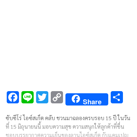
F
L
T
C
S
Share
a
i
w
o
h
​ซับซีโร่ ไอซ์สเก็ต คลับ ชวนมาฉลองครบรอบ 15 ปี ในวัน
c
n
i
p
a
ที่ 15 มิถุนายนนี้ มอบความสุข ความสนุกให้ลูกค้าที่ชื่น
e
e
t
y
r
ชอบบรรยากาศความเย็นของลานไอซ์สเก็ต กับแคมเปญ