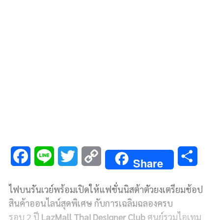
F
L
T
C
S
Share
a
i
w
o
h
ไฟบนรันเวย์พร้อมเปิดให้แฟชั่นนิสต้าตัวยงเตรียมช้อป
c
n
i
p
a
สินค้าออนไลน์สุดพิเศษ กับการเฉลิมฉลองครบ
e
e
t
y
r
รอบ
2
ปี
LazMall Thai Designer Club
ศูนย์รวมไอเทม