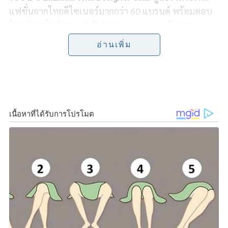
แฟชั่นจากไทยดีไซเนอร์มากกว่า
60
แบรนด์ พร้อมตอบ
b
t
L
e
โจทย์ทุกสไตล์การแต่งตัว ทุก
Generations
กับการ
o
e
i
รังสรรค์แฟชั่นโชว์รูปแบบใหม่
Fashion x _____
อ่านเพิ่ม
o
r
n
ภายใต้คอนเซ็ปต์
Fashion x Art, Fashion x
k
k
Sport
และ
Fashion x Party
ส่งเอ็กซ์คลูซีฟคอลเลกชันสุด
พิเศษจาก
30
แบรนด์ไทยชั้นนำ
อาทิ
ASAVA, DISAYA, RAVIPA, VICKTEERUT, ISSUE,
MATTER MAKERS, KLOSET, TOHNS, SUVIMOL,
JANESUDA, HARMENSTONE, LEISURE PROJECTS
และ
อีกมากมาย
ที่เปิดให้ช้อปบนลาซาด้าเท่านั้น
เหล่านักช้อปจะได้เพลิดเพลินกับโชว์สุดอลังการจาก
ศิลปินและเซเลบริตี้ตัวท็อป นำทีมโดยสองหนุ่มคู่จิ้นขวัญ
ใจวัยรุ่น
พร้อม
–
ราชภัทร วรสาร
และ
มาร์ค
–
ศิวัช
จำลองกุล
ร่วมด้วย
5
หนุ่มผู้ชนะจาก
LAZ iCON
และทีม