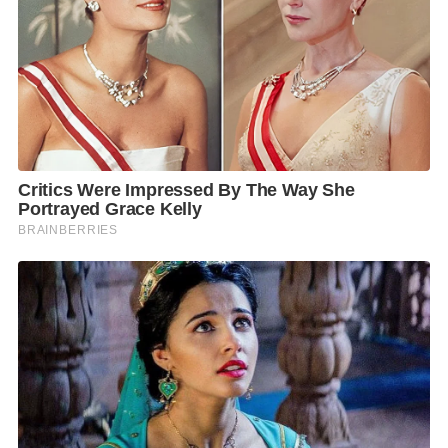
ในโอกาสเปิดเส้นทางบินใหม่ไทยสมายล์เสนอบัตร
โดยสาร
ราคาเริ่มต้นที่
900
บาท/ท่าน/เที่ยว (รวมทุกอย่าง
แล้ว)
เดินทางได้ตั้งแต่วันที่ 25 กุมภาพันธ์ 2565 เป็นต้น
ไป เปิดทำการจองที่นั่งล่วงหน้าได้แล้วตั้งแต่วันนี้ สนใจ
สำรองที่นั่งได้ที่เว็บไซต์
www.thaismileair.com
,
ศูนย์
บริการลูกค้า (
Call Center)
โทร. 1181 หรือ 0-2118-
8888
,
ห้องจำหน่ายบัตรโดยสารไทยสมายล์ (
Smile
Service Center)
และตัวแทนจำหน่ายบัตรโดยสารไทย
สมายล์ (
Smile Travel Agents)
ทั่วประเทศ