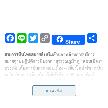
F
L
T
C
S
Share
a
i
w
o
h
สายการบินไทยสมายล์
เสริมศักยภาพด้านการบริการ
c
n
i
p
a
ขยายฐานปฏิบัติการบินจาก “สุวรรณภูมิ” สู่ “ดอนเมือง”
e
e
t
y
r
ประเดิมเส้นทางบินแรก ดอนเมือง – เชียงใหม่ ทำการบิน
ทุกวัน วันละ 2 เที่ยวบิน
เริ่มให้บริการ 25 กุมภาพันธ์
b
t
L
e
2565 เพื่ออำนวยความสะดวกให้ผู้โดยสารพร้อมบริการ
o
e
i
แบบฟูลเซอร์วิส
อ่านเพิ่ม
o
r
n
นายวิเศรษฐ์ สนธิชัย รักษาการ ประธานเจ้าหน้าที่บริหาร
k
k
บริษัท ไทยสมายล์แอร์เวย์ จำกัด กล่าวว่า
“สาย