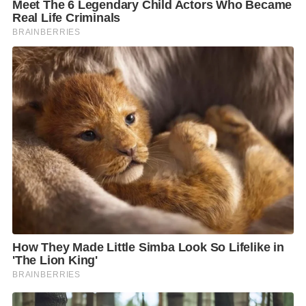
เที่ยวบินระหว่างประเทศได้อย่างสะดวกสบาย มีศักยภาพ
พร้อมทั้งระบบขนส่งสาธารณะที่เข้าสู่เมืองได้สะดวก ใน
ขณะที่ท่าอากาศยานดอนเมือง เราเล็งเห็นขีดความ
สามารถรองรับผู้โดยสารได้ถึง 30 ล้านคนต่อปี อีกทั้งยังมี
ระบบขนส่งสาธารณะที่เชื่อมต่อจากสนามบินเข้าสู่ตัว
เมืองที่สะดวกมากขึ้น ด้วยรถไฟฟ้าสายสีแดง โครงข่าย
รถไฟฟ้าที่เชื่อมต่อไปสู่ใจกลางเมืองกรุงเทพมหานครและ
พื้นที่ชานเมือง รองรับผู้โดยสารที่ต้องการเดินทางเพิ่มขึ้น
ทั้งนี้ การขยายฐานการบินดังกล่าว จึงเป็นการเพิ่มผู้ใช้
บริการกลุ่มใหม่ๆ และสามารถบริหารจัดการเครื่องบินให้
ใช้ประโยชน์ได้อย่างเต็มประสิทธิภาพมากขึ้น ส่งผลให้ผู้
โดยสารมีทางเลือกใหม่ในการเดินทางที่คุ้มค่า ปรับ
เปลี่ยนการเดินทางได้สะดวกยิ่งขึ้น โดยผู้โดยสารสามารถ
เลือกเดินทางออกจากกรุงเทพฯ ที่สนามบินสุวรรณภูมิ
หรือสนามบินดอนเมือง ในขณะที่ขากลับจากเชียงใหม่ก็