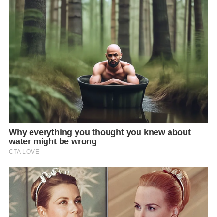
สามารถเลือกมาลงที่สนามบินสุวรรณภูมิ หรือสนามบิน
ดอนเมืองได้เช่นกัน ทำให้ผู้โดยสารสามารถรับบริการ
แบบฟูลเซอร์วิสที่ยอดเยี่ยมของไทยสมายล์ได้ทั้ง 2 สนาม
บินอีกด้วย
สำหรับเที่ยวบินใหม่
ดอนเมือง – เชียงใหม่ ไทยสมายล์ให้
บริการทุกวัน วันละ
2
เที่ยวบิน
พร้อมบริการแบบฟูล
เซอร์วิส อาทิ จองที่นั่งล่วงหน้า บริการฟรีน้ำหนักกระเป๋า
สูงสุด
30
กิโลกรัม ให้บริการอาหารบนเที่ยวบินแบบนำ
กลับ ตามประกาศสำนักงานการบินพลเรือน และสามารถ
สะสมคะแนน
Royal Orchid
โดยไทยสมายล์ให้
บริการ
2
ชั้นที่นั่งโดยสาร ได้แก่ พรีเมี่ยม อีโคโนมี่
หรือ
Smile PLUS Class 12
ที่นั่ง และชั้นอีโคโนมี่
หรือ
Smile Class 150/156
ที่นั่ง ทำการบินโดยเครื่องบิน
แอร์บัส
A320-200