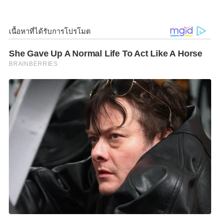
การบินไทยสมายล์ ได้เพิ่มความสะดวกให้แก่ผู้โดยสารใน
การเดินทางมากยิ่งขึ้น โดยเดินหน้าขยายฐานปฏิบัติการ
บินจาก “สุวรรณภูมิ” สู่ “ดอนเมือง” ซึ่งมีเส้นทางบินใหม่
บินตรงไป-กลับ จากดอนเมืองสู่เชียงใหม่ เมืองท่องเที่ยว
เศรษฐกิจที่สำคัญ ให้บริการ 2 เที่ยวบินต่อวัน พร้อมมอบ
บริการฟูลเซอร์วิสเช่นเดิม เป็นไปตามนโยบายขยายเส้น
ทางบินของไทยสมายล์ ที่ต้องการมองหาโอกาสทางธุรกิจ
ใหม่ๆ ในสถานการณ์ปัจจุบัน โดยเฉพาะการขยายเครือ
ข่ายให้บริการครอบคลุมจุดหมายหลักทั่วประเทศ คง
ความเป็นผู้นำผู้ให้บริการแบบฟูลเซอร์วิสสำหรับผู้
โดยสารที่อาศัยในกรุงเทพฯ ตอนเหนือและจังหวัดใกล้
เคียง”
ปัจจุบันไทยสมายล์ยังคงยึด ท่าอากาศยานนานาชาติ
สุวรรณภูมิ เป็นฐานการบินหลักในปัจจุบัน ซึ่งเป็น
ศูนย์กลางการเดินทางทางอากาศที่สามารถเชื่อมต่อกับ