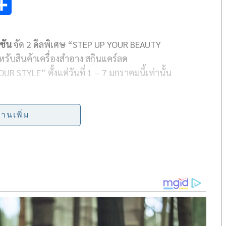
S
h
คชัน
จัด
2
ดีลพิเศษ
“STEP UP YOUR BEAUTY
a
หรับสินค้าเครื่องสำอาง สกินแคร์ลด
r
YOUR STYLE”
ตั้งแต่วันที่
1 – 7
มกราคมนี้เท่านั้น
e
r.com
และคิง เพาเวอร์ แอปพลิเคชัน นำสินค้าแฟชั่น
้อปอย่างจุใจพบดีลพิเศษสำหรับเครื่องอาง
STEP UP YOUR
่านเพิ่ม
ุ่ม เครื่องสำอาง สกินแคร์ น้ำหอม หลากหลายแบรนด์ดัง
E HISTORY OF WHOO, DEARDALIA
ฯลฯ ลดสูงสุด
40
%
YLE :
เพิ่มความมั่นใจปรับลุคใหม่ให้ดูดีกับสินค้าในกลุ่ม
๋านาฬิกา จากแบรนด์เนมมากมาย อาทิ
LEICESTER, BALLY,
้นต่ำ เพียงใส่รหัสส่วนลด
STEPST