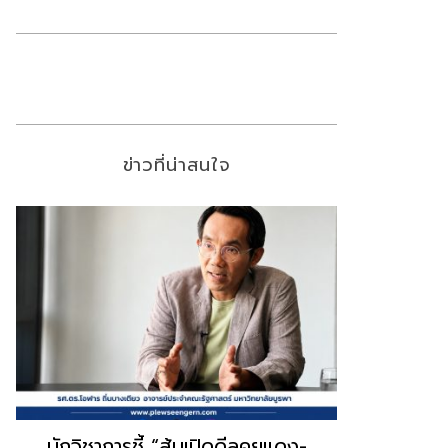
ข่าวที่น่าสนใจ
“ธนพร” ชี้หากพรรคประชาชนจับมือ
“วันวิชิต” 