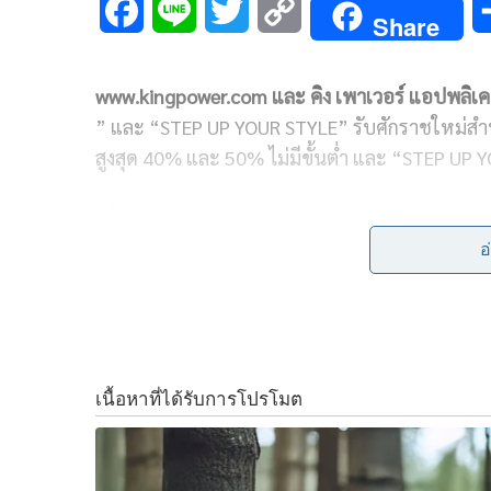
F
L
T
C
Share
a
i
w
o
www.kingpower.com
และ คิง เพาเวอร์ แอปพลิเ
c
n
i
p
”
และ
“STEP UP YOUR STYLE”
รับศักราชใหม่สำ
e
e
t
y
สูงสุด
40%
และ
50%
ไม่มีขั้นต่ำ และ
“STEP UP 
b
t
L
เพื่อต้อนรับศักราชใหม่ กับสินค้า
www.kingpowe
o
e
i
เครื่องสำอางแบรนด์ดังราคาดิวตี้ฟรี มาให้เลือกช
อ
o
r
n
BEAUTY
เอาใจนักช้อปสายบิวตี้คัดสรรสินค้าในกล
อาทิ
ELIZABETH ARDEN, WELLAGE, LUXES, TH
k
k
ไม่มีขั้นต่ำ เพียงใส่รหัสส่วนลด
STEPBT
พร้อมความพิเศษสุดคุ้มจากดีล
STEP UP YOUR ST
แฟชั่น จากแบรนด์ดังราคาสุดคุ้ม รวบรวมกระเป
GUCCI, FIYTA, SWAROVSKI
ลดสูงสุด
50
% ไม่มีขั