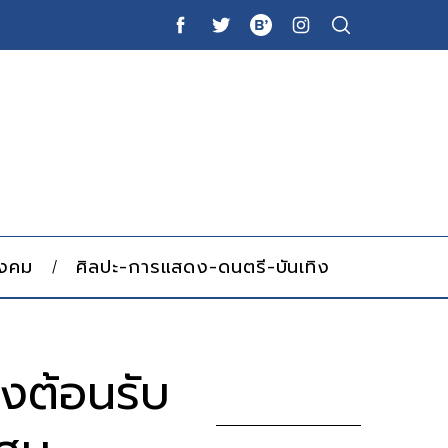
ังคม
ศิลปะ-การแสดง-ดนตรี-บันเทิง
งต้อนรับ