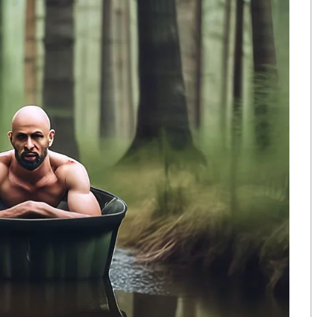
โดยใส่รหัสส่วนลด
SV CODE
จากพนักงาน คิง เพาเวอร์
่สมัครสมาชิกออนไลน์
,
ตลอดจนสิทธิพิเศษอื่นๆ อีก
,
รับเครดิตเงินคืนสูงสุด
8
,0
00
บาท*
พร้อมบริการ
Home
าท ร่วมช้อปออนไลน์กับ คิง เพาเวอร์ แบบไม่ต้องมีไฟลต์
S
h
a
r
e