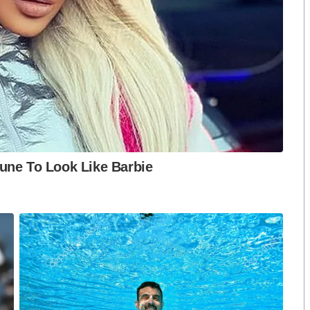
ปมฮั้วต้องมีหลัก
เขียว” กระทบความชอบธรรมพรรค
หวต กำหนดผล ชี้
ประชาชน หากร่วมรัฐบาลสวนทาง
งกระแส แต่ไร้
คำขวัญ “มีเรา ไม่มีเทา”
งกฎหมาย