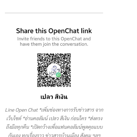
Line Open Chat *เพิ่มช่องทางการรับข่าวสาร จาก
เว็บไซต์ *อ่านคอลัมน์ เปลว สีเงิน ก่อนใคร *ส่งตรง
ถึงมือทุกคืน *เปิดกว้างเพื่อแฟนคอลัมน์พูดคุยแบบ
กันเอง ทุกเรื่องราว ข่าวสารบ้านเมือง สังคม ฯลฯ