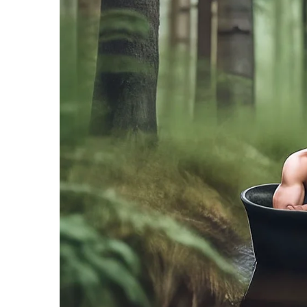
พร้อมรับส่วนลดเพิ่ม
5
% เมื่อช้อปครบ
1
,2
00
บาท 
หรือรับส่วนลดพิเศษ
200
บาทสำหรับลูกค้าใหม่ที
มากมาย อาทิ แบ่งชําระ
0
% นานสูงสุด
10
เดือน*
Delivery
จัดส่งฟรีทั่วประเทศเมื่อช้อปขั้นต่ำ 6
99
บ
บินได้
F
L
T
C
Share
a
i
w
o
c
n
i
p
e
e
t
y
b
t
L