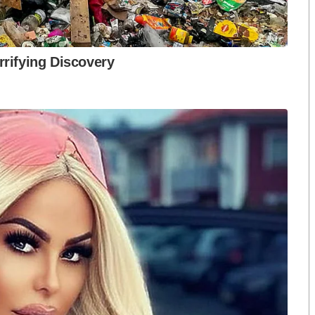
ือก สว. เปิดช่อง
นักวิชาการชี้ “ส้มเปิดดีลคุยแดง-