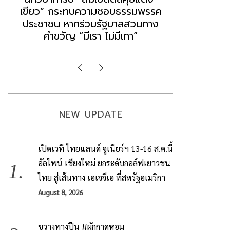
“แดง-เขียว” เท่ากับทำลายตัวเอง
ล็อบบี้ทุกก
ผิดคำพูด ทลายศรัทธาฐานเสียง
ฐานเส้นเงิ
มองข่าวตั้งรัฐบาลใหม่เป็นเพียง
ข้อสันนิษ
กระแสปั่น
Imp
NEW UPDATE
เปิดเวที ไทยแลนด์ จูเนียร์ฯ 13-16 ส.ค.นี้
อัลไพน์ เชียงใหม่ ยกระดับกอล์ฟเยาวชน
ไทย สู่เส้นทาง เอเจจีเอ ที่สหรัฐอเมริกา
August 8, 2026
ขวางทางปืน #ผักกาดหอม