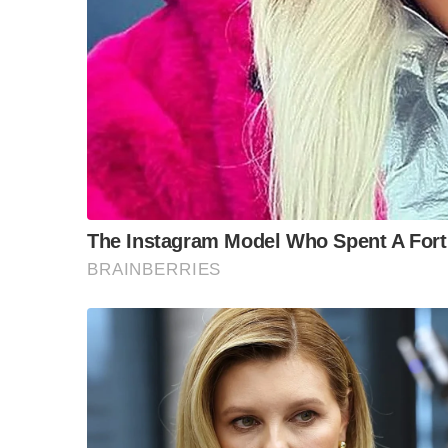
ล็อบบี้ทุกกลุ่ม ส่วน
ฐานเส้นเงิน ล็อกโ
ข้อสันนิษฐาน สร้า
Impact ทา