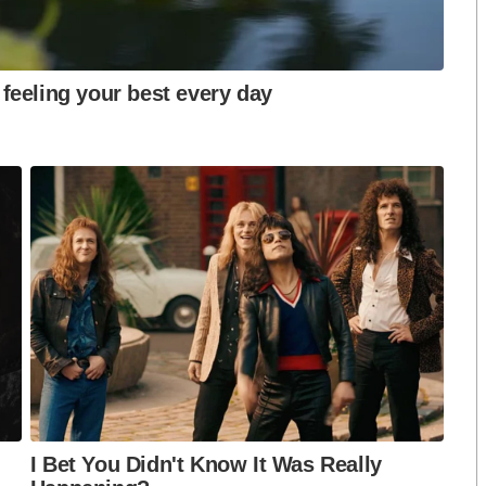
าจเป็นผลจากตัวยาที่ใช้ในการรักษา หรือบางรายอาจจะมี
ทำการรักษาให้ตรงกับปัญหาที่เกิดขึ้น และยังมีความเป็น
19 ซ้ำได้ โดยเฉพาะการติดเชื้อที่ต่างไปจากสายพันธุ์
ิด 19 แม้หายป่วยแล้ว แต่ยังจำเป็นต้องปฏิบัติตนตาม
ัดอยู่เสมอ เช่น ใส่หน้ากากอนามัยตลอดเวลาแม้อยู่บ้าน
ไม่ไปในแหล่งชุมชนแออัด หรือสถานที่อากาศไม่ถ่ายเท
โทร. 1422
S
h
a
r
e