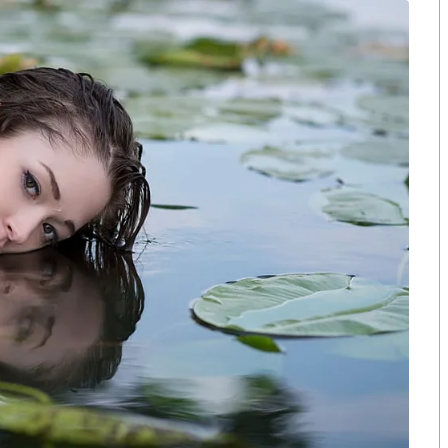
ั่วโลก ส่วนใหญ่จะมีอาการหลังจากหายป่วยในช่วง 1-3
 19 จึงไม่ต้องตกใจหรือกังวลใจแต่อย่างใด
นวยการกองระบาดวิทยา กล่าวเพิ่มเติมว่า อาการ
ะจิตใจ ผู้ป่วยแต่ละรายจะมีอาการแตกต่างกัน ไม่มี
ิ่นหรือรสชาติลดลง เจ็บหน้าอก หายใจไม่อิ่ม เหนื่อยล้า
มิคุ้มกันของร่างกายลดลง และบางรายอาจมีอาการทางจิตใจ
ยผู้ป่วยโควิด 19 กลุ่มสีแดงหรือผู้ป่วยที่มีอาการป่วย
วิด 19 ที่มีอาการน้อย เนื่องจากอาจมีปัจจัยเรื่อง
 19 จึงส่งผลต่อเนื่องอาจยาวนาน 3-6 เดือนได้กว่าจะกลับ
ให้เกิดภาวะลองโควิดด้วย เช่น อายุโดยเฉพาะกลุ่มผู้สูงอายุ
ู้ที่มีโรคประจำตัวอื่นๆ ด้วย เช่น โรคหอบหืด และผู้ที่
แล้วไม่ต้องกังวลใจแต่อย่างใด
ยจากโรคโควิด 19 แล้วยังมีอาการที่กล่าวมา แนะนำให้พบ