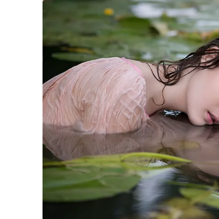
เชื้อโควิด 19 ระยะยาว ซึ่งสามารถพบภาวะนี้ได้ท
เดือนแรก พบได้ร้อยละ 30-50 ของผู้ป่วยโรคโควิด
ทางด้าน
นายแพทย์จักรรัฐ พิทยาวงศ์อานนท์
ผู้อำ
ของ“ภาวะลองโควิด” แสดงออกได้ทั้งทางร่างกายแล
ลักษณะตายตัว เช่น ไอ มีไข้ ปวดศีรษะ การรับรู้กล
ปวดข้อหรือกล้ามเนื้อ ท้องเสีย เกิดจากการที่ภู
เช่น วิตกกังวล สมาธิสั้นลง หรือซึมเศร้าร่วมด้วย โด
รุนแรง จะมีโอกาสเกิดภาวะลองโควิดสูงกว่าผู้ป่วยโค
ความเครียดที่สะสมมาตั้งแต่ช่วงป่วยเป็นโรคโควิด
มาเป็นปกติ อย่างไรก็ตาม ยังมีปัจจัยอื่นๆ ที่ส่งผล
เรื่องเพศ โดยพบในเพศหญิงมากกว่าเพศชาย รวมทั้งผ
เคยเข้ารับการรักษาในโรงพยาบาล ซึ่งผู้ที่หายป่วย
นายแพทย์จักรรัฐ กล่าวต่ออีกว่า หากผู้ที่หายป่ว