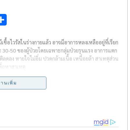
S
h
มีเชื้อไวรัสในร่างกายแล้ว อาจมีอาการหลงเหลืออยู่ที่เรียก
a
ละ 30-50 ของผู้ป่วยโดยเฉพาะกลุ่มป่วยรุนแรง อาการแตก
r
าติลดลง หายใจไม่อิ่ม ปวดกล้ามเนื้อ เหนื่อยล้า สาเหตุส่วน
e
ื่อหาสาเหตุ
รองอธิบดีกรมควบคุมโรค กระทรวงสาธารณสุข กล่าวว่า
ำนวนเพิ่มขึ้น สูงกว่าผู้ติดเชื้อรายใหม่ สะท้อนถึง
่านเพิ่ม
ึงวันนี้รวม 1,405,374 ราย หลายรายแม้จะหายป่วยและ
าการหลงเหลืออยู่ องค์การอนามัยโลก (World Health
่า “ภาวะลอง โควิด” (Long COVID) หรืออาการหลงเหลือของ