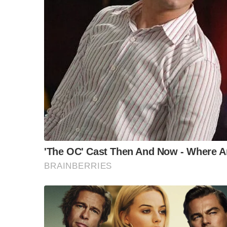
“วันวิชิต” ชี้ระบบเล
ล็อบบี้ทุกกลุ่ม ส่วน
ฐานเส้นเงิน ล็อกโ
ข้อสันนิษฐาน สร้า
Impact ทา