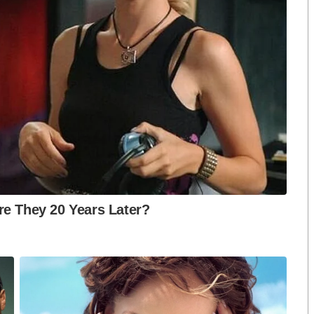
ือก สว. เปิดช่อง
นักวิชาการชี้ “ส้มเปิดดีลคุยแดง-
ปมฮั้วต้องมีหลัก
เขียว” กระทบความชอบธรรมพรรค
หวต กำหนดผล ชี้
ประชาชน หากร่วมรัฐบาลสวนทาง
งกระแส แต่ไร้
คำขวัญ “มีเรา ไม่มีเทา”
งกฎหมาย