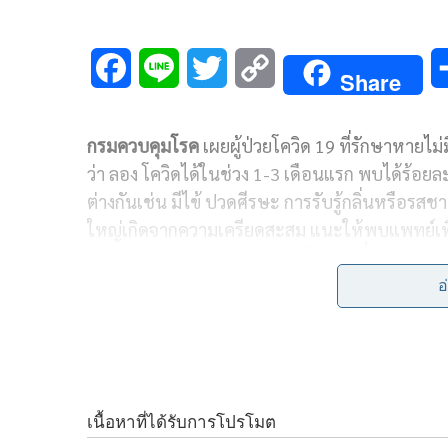
F
L
T
C
Share
a
i
w
o
กรมควบคุมโรค
เผยผู้ป่วยโควิด 19 ที่รักษาหายไม่
c
n
i
p
ว่า ลอง โควิดได้ในช่วง 1-3 เดือนแรก พบได้ร้อย
e
e
t
y
ต่างกันเช่น มีไข้ ปวดศีรษะ การรับรู้กลิ่นหรือรสช
b
t
L
ใหญ่เกิดจากความเครียดสะสม แนะให้พบแพทย์เพ
16 กันยายน 2564-
นายแพทย์โสภณ เอี่ยมศิริถาวร
o
e
i
ขณะนี้แนวโน้มผู้ป่วยโควิด 19 ที่รักษาหายรายวันมีจ
อ
o
r
n
คุณภาพระบบการดูแลรักษา
k
k
ยอดผู้ป่วยสะสมตั้งแต่วันที่ 1 เมษายน 2564 จนถ
ตรวจไม่พบเชื้อไวรัสในร่างกายแล้ว อาจจะยังมีอ
Organization : WHO) เรียกอาการที่เกิดขึ้นนี้ว