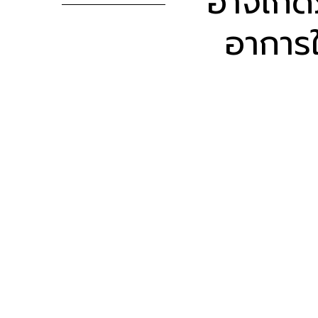
อาจเกิด
อาการใ