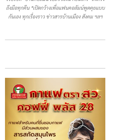
ถึงมือทุกคืน *เปิดกว้างเพื่อแฟนคอลัมน์พูดคุยแบบ
กันเอง ทุกเรื่องราว ข่าวสารบ้านเมือง สังคม ฯลฯ