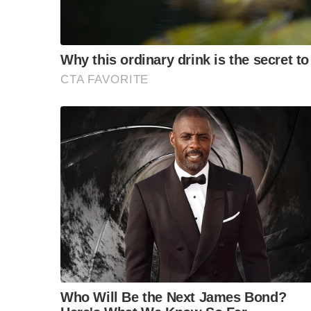
แพทย์เพื่อหาสาเหตุที่แท้จริง เนื่องจากบางรายอ
โรคอื่น ๆ ร่วมด้วย จึงต้องมีการตรวจเพิ่มเติมและ
ไปได้ในผู้หายป่วยแล้ว บางรายอาจจะติดเชื้อโควิด 
เดิม แต่อาจไม่แสดงอาการชัดเจน ดังนั้นผู้ป่วยโคว
S
e
มาตรการป้องกันการติดเชื้อโควิด 19 อย่างเคร่งคร
a
หมั่นล้างมือด้วยสบู่หรือเจลแอลกอฮอล์ 70% และ
r
สอบถามข้อมูลเพิ่มเติมที่สายด่วนกรมควบคุมโรค 
c
h
f
o
F
L
T
C
r
Share
:
a
i
w
o
c
n
i
p
e
e
t
y
b
t
L