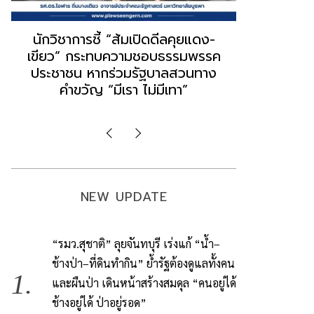
“ธนพร” ชี้หากพรรคประชาชนจับมือ
“วันวิชิต” 
“แดง-เขียว” เท่ากับทำลายตัวเอง
ล็อบบี้ทุกก
ผิดคำพูด ทลายศรัทธาฐานเสียง
ฐานเส้นเงิ
มองข่าวตั้งรัฐบาลใหม่เป็นเพียง
ข้อสันนิษ
กระแสปั่น
Imp
NEW UPDATE
“รมว.สุชาติ” ลุยจันทบุรี เร่งแก้ “น้ำ–
ช้างป่า–ที่ดินทำกิน” ย้ำรัฐต้องดูแลทั้งคน
และผืนป่า เดินหน้าสร้างสมดุล “คนอยู่ได้
ช้างอยู่ได้ ป่าอยู่รอด”