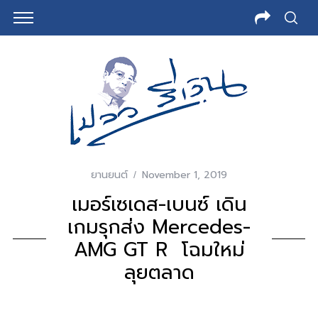
ยานยนต์
November 1, 2019
เมอร์เซเดส-เบนซ์ เดิน
เกมรุกส่ง Mercedes-
AMG GT R โฉมใหม่
ลุยตลาด