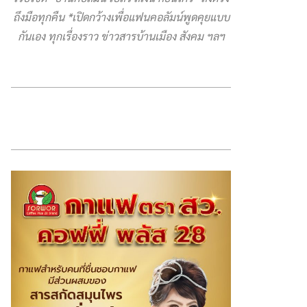
ถึงมือทุกคืน *เปิดกว้างเพื่อแฟนคอลัมน์พูดคุยแบบ
กันเอง ทุกเรื่องราว ข่าวสารบ้านเมือง สังคม ฯลฯ