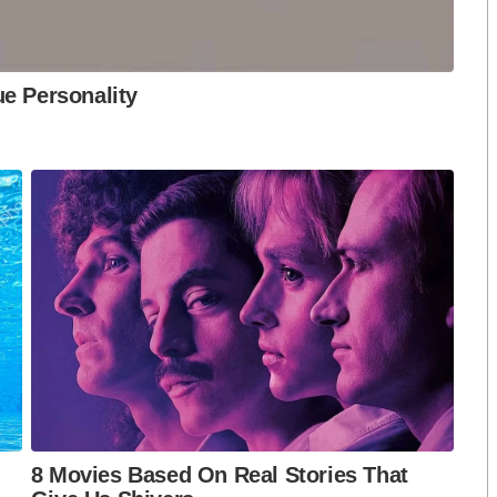
ดาห์
นไดเลื่อนมีการเว้นระยะห่าง 2 ขั้น กำหนดผู้โดยสารเข้า
ตามอัตราส่วนพื้นที่ใช้สอย 5 ตารางเมตรต่อลูกค้า 1 คน
าร้านค้า โดยเปลี่ยนไปใช้แบบบรรจุซองสำเร็จ ติดตั้ง
ญ่และที่นั่งแบบเคาน์เตอร์บาร์ Cashier Shield สำหรับ
ที่มีลูกค้าเข้ามาใช้บริการ ทำความสะอาดบัตรศูนย์อาหาร
S
h
a