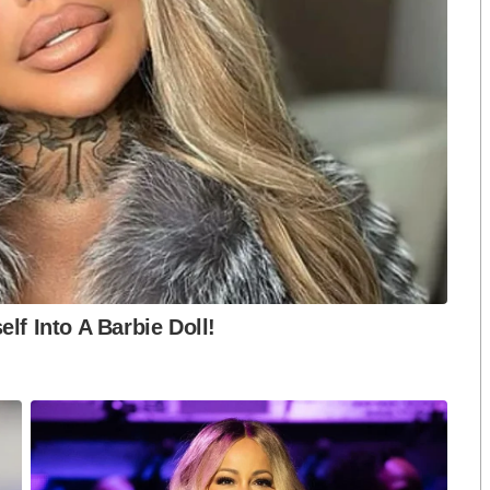
ือก สว. เปิดช่อง
นักวิชาการชี้ “ส้มเปิดดีลคุยแดง-
ปมฮั้วต้องมีหลัก
เขียว” กระทบความชอบธรรมพรรค
หวต กำหนดผล ชี้
ประชาชน หากร่วมรัฐบาลสวนทาง
งกระแส แต่ไร้
คำขวัญ “มีเรา ไม่มีเทา”
งกฎหมาย