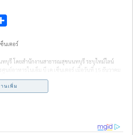
S
h
ซ็นเตอร์
a
r
นนทบุรี โดยสำนักงานสาธารณสุขนนทบุรี ระบุไทม์ไลน์
e
ูนย์อาหารในเอ็ม บี เค เซ็นเตอร์ เมื่อวันที่ 15 ธันวาคม
ั้น
ทางศูนย์การค้า เอ็ม บี เค เซ็นเตอร์ ไม่ได้นิ่งนอนใจ
 (Big Cleaning) ฉีดพ่นและเช็ดทำความสะอาดทุก
่านเพิ่ม
22 ธันวาคม 2563 หลังจากศูนย์ฯการค้าปิดให้บริการเวลา
จสูงสุดของลูกค้าที่เข้ามาใช้บริการ