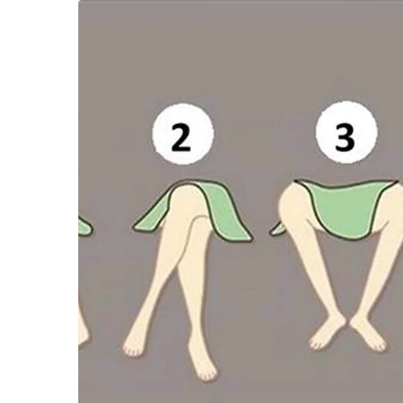
ทั้งนี้ ศูนย์การค้าเอ็ม บี เค เซ็นเตอร์ ยังคงเป
สถานการณ์การแพร่ระบาดอย่างใกล้ชิด ซึ่งที่ผ
อย่างเคร่งครัดมาโดยตลอด
มีความพร้อมในการดูแลลูกค้า พนักงานร้านค้า และ พ
มั่นใจและได้รับความปลอดภัยสูงสุด ภายใต้ 3 แน
มาตรการปลอดภัย ที่มีความสอดคล้องกับชีวิตวิถีใหม
– ตรวจวัดอุณหภูมิร่างกายของลูกค้าและพนักงานท
– ติดตั้ง QR Code ไทยชนะบริเวณทางเข้าและออก
– ติดตั้งเจลแอลกอฮอล์ทุกประตูทางเข้า หน้าลิฟต์ 
ศูนย์ฯ
– เช็ดทำความสะอาดพื้นที่ส่วนกลางและจุดสัมผัส เ
ภายในลิฟต์ทุก 1 ชั่วโมง ทำความสะอาดบัตรจอดรถทุ