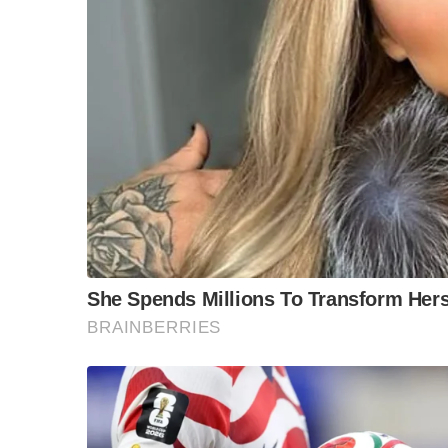
“วันวิชิต” ชี้ระบบเล
ล็อบบี้ทุกกลุ่ม ส่วน
ฐานเส้นเงิน ล็อกโ
ข้อสันนิษฐาน สร้า
Impact ทา