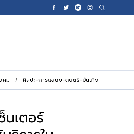
ังคม
ศิลปะ-การแสดง-ดนตรี-บันเทิง
ซ็นเตอร์