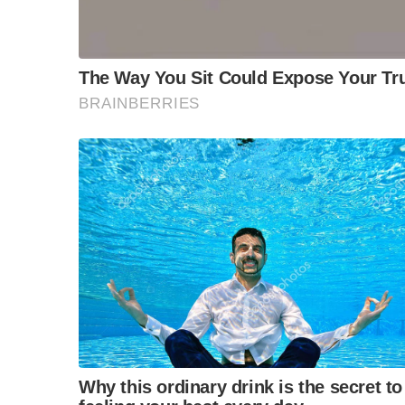
ส่วนกลางและทำความสะอาดพื้นที่ทั้งศูนย์ฯ ทุกสัป
– การกำหนดระยะห่างทางสังคม ได้แก่ การขึ้นลงบั
ลิฟต์ไม่เกิน 6 คน จำกัด จำนวนคนเข้าศูนย์การค้า
(ประมาณการระยะห่างทุก 1.5 – 2 เมตร) เป็นต้น
S
e
– ศูนย์อาหารงดวางเครื่องปรุงและเครื่องเคียงหน้
a
Food Shield และ Table Shield สำหรับโต๊ะขนาดให
r
จุดชําระเงิน เช็ดทำความสะอาดโต๊ะเก้าอี้หลังจาก
c
ทุกใบด้วยแอลกอฮอล์ 70 % หลังรับคืนจากลูกค้า
h
f
o
ขอแสดงความนับถือ
r
คณะผู้บริหารศูนย์การค้าเอ็ม บี เค เซ็นเตอร์
:
F
L
T
C
Share
a
i
w
o
c
n
i
p