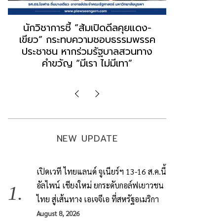
“ธนพร” ชี้หากพรรคประชาชนจับมือ
“วันวิชิต” 
“แดง-เขียว” เท่ากับทำลายตัวเอง
ล็อบบี้ทุกก
ผิดคำพูด ทลายศรัทธาฐานเสียง
ฐานเส้นเงิ
มองข่าวตั้งรัฐบาลใหม่เป็นเพียง
ข้อสันนิษ
กระแสปั่น
Imp
NEW UPDATE
เปิดเวที ไทยแลนด์ จูเนียร์ฯ 13-16 ส.ค.นี้
อัลไพน์ เชียงใหม่ ยกระดับกอล์ฟเยาวชน
ไทย สู่เส้นทาง เอเจจีเอ ที่สหรัฐอเมริกา
August 8, 2026