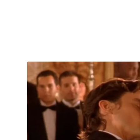
“วันวิชิต” ชี้ระบบเล
ล็อบบี้ทุกกลุ่ม ส่วน
ฐานเส้นเงิน ล็อกโ
ข้อสันนิษฐาน สร้า
Impact ทา