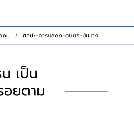
ังคม
ศิลปะ-การแสดง-ดนตรี-บันเทิง
น เป็น
ดรอยตาม