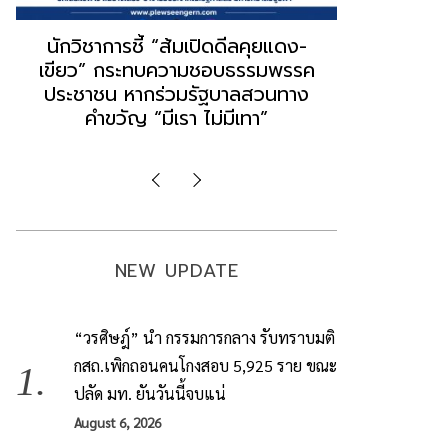
“ธนพร” ชี้หากพรรคประชาชนจับมือ
“วันวิชิต” 
“แดง-เขียว” เท่ากับทำลายตัวเอง
ล็อบบี้ทุกก
ผิดคำพูด ทลายศรัทธาฐานเสียง
ฐานเส้นเงิ
มองข่าวตั้งรัฐบาลใหม่เป็นเพียง
ข้อสันนิษ
กระแสปั่น
Imp
NEW UPDATE
“วรศิษฎ์” นำ กรรมการกลาง รับทราบมติ
กสถ.เพิกถอนคนโกงสอบ 5,925 ราย ขณะ
ปลัด มท. ยันวันนี้จบแน่
August 6, 2026