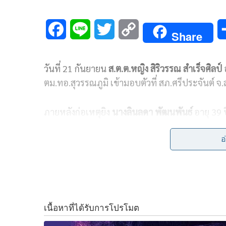
F
L
T
C
Share
a
i
w
o
วันที่ 21 กันยายน
ส.ต.ต.หญิง สิริวรรณ สำเร็จศิลป์
อ
c
n
i
p
ตม.ทอ.สุวรรณภูมิ เข้ามอบตัวที่ สภ.ศรีประจันต์ จ.
e
e
t
y
b
t
L
ภายหลังก่อเหตุยิง
นางลินลดา พัฒนพันธ์
อายุ 39 ป
ผ่านมา
o
e
i
เบื้องต้นพบว่า เกิดจากปัญหาความรักความสัมพันธ์
อ
o
r
n
เพราะคิดว่า จะมีคนรักใหม่ จนเกิดเหตุดังกล่าว แล
ตำรวจเตรียมไปรับตัวเข้า สน.ภาษีเจริญ
k
k
ภ