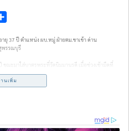
S
h
ายุ 37 ปี ตำแหน่ง ผบ.หมู่ ฝ่ายตม.ขาเข้า ด่าน
a
สุพรรณบุรี
r
e
ี ขณะมาใส่บาตรพระที่วัดนิมมานรดี เมื่อช่วงเช้ามืดที่
 ที่ผู้ตายพยายามเลิกรา ทางผู้ก่อเหตุสะกดรอยตามผู้ตาย
่านเพิ่ม
ะหนีกลับไปบ้านเกิดที่ จ.สุพรรณบุรี ก่อนตัดสินใจมอบตัว
าพ – ข่าว
เพจ โปลิศไทยแลนด์ – Police Thailand News