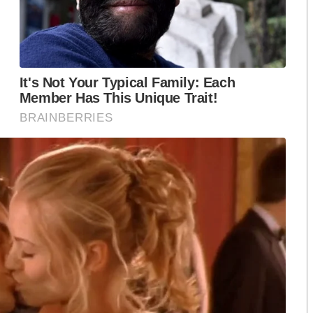
ือก สว. เปิดช่อง
นักวิชาการชี้ “ส้มเปิดดีลคุยแดง-
ปมฮั้วต้องมีหลัก
เขียว” กระทบความชอบธรรมพรรค
หวต กำหนดผล ชี้
ประชาชน หากร่วมรัฐบาลสวนทาง
งกระแส แต่ไร้
คำขวัญ “มีเรา ไม่มีเทา”
งกฎหมาย