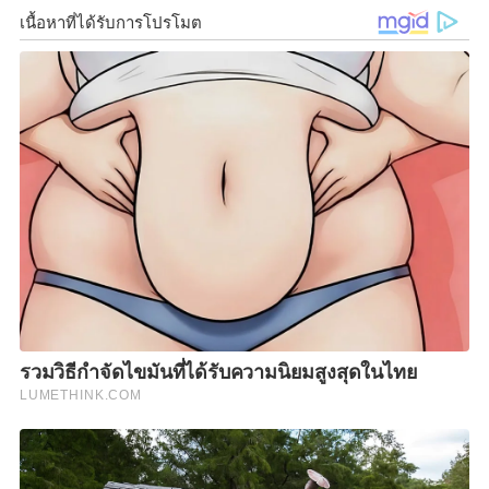
จะสุดในเรื่องใดมุมไหน ไม่จำกัดรูปแบบและสถาน
ที่ กรอกรายละเอียดใบสมัครร่วมโครงการ
ที่
http
://
joo
.
gl
/
teBz
ภายใน
วันที่ 25 กันยายน 2562
และกำหนดส่งผลงานรอบที่หนึ่งภายในวันที่ 30
กันยายน
256
2
ติดตามรายละเอียดที่ เฟซบุ๊กเรื่องจริงผ่านจอ และเฟซบุ๊ก
โครงการสิงห์สร้างสรรค์คนทีวี สอบถามข้อมูลเพิ่มเติม
โทร.09-6295-5962
F
L
T
C
S
Share
a
i
w
o
h
c
n
i
p
a
e
e
t
y
r
b
t
L
e