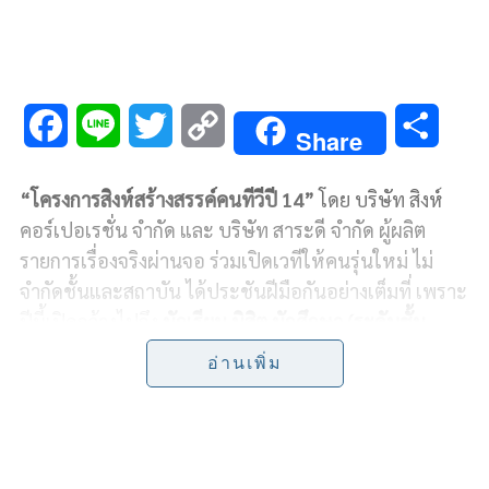
F
L
T
C
S
Share
a
i
w
o
h
“โครงการสิงห์สร้างสรรค์คนทีวีปี 14”
โดย บริษัท สิงห์
c
n
i
p
a
คอร์เปอเรชั่น จำกัด และ บริษัท สาระดี จำกัด ผู้ผลิต
e
e
t
y
r
รายการเรื่องจริงผ่านจอ ร่วมเปิดเวทีให้คนรุ่นใหม่ ไม่
จำกัดชั้นและสถาบัน ได้ประชันฝีมือกันอย่างเต็มที่ เพราะ
b
t
L
e
ปีนี้เปิดกว้างไปถึง
นักเรียน นิสิต นักศึกษา (ระดับชั้น
o
e
i
มัธยมปลาย /ปวช. /ปวส./ มหาวิทยาลัยระดับปริญญา
อ่านเพิ่ม
ตรี)
ร่วมประกวดคลิป
VLOG
สุดสนุก สุดท้าทาย ความยาว
o
r
n
3 นาที กับโจทย์
VLOG THAILAND
: เที่ยวไทยไปให้สุด
ชิง
k
k
เงินรางวัลรวมกว่า 300
,000
บาท
โดยบอกเล่าเรื่องราว
การท่องเที่ยวเมืองไทย ในสไตล์ของตัวเองแบบสุด ๆ ไม่ว่า