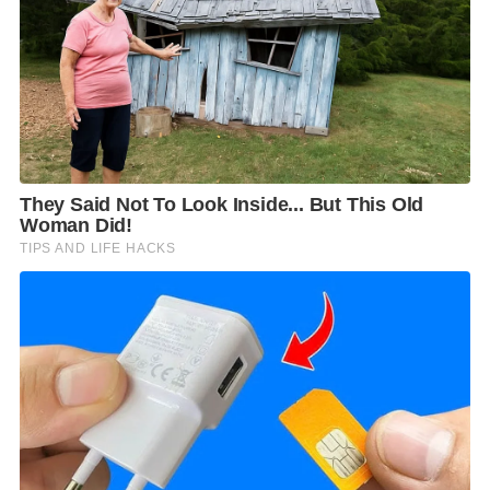
หัวข้อ
“
ความท้าทายทางสังคมและเศรษฐกิจในยุค
ดิจิทัล
”
นอกจากนั้น
ทีมโค้ชคนข่าวมืออาชีพ ทั้ง
บรรณาธิการข่าว
คุณณรัช ภัทรปุณณโชติ คุณทิพย์วัลย์
ว่องวรการวิทย์ คุณอัจฉรา คำธิตา คุณสุวรรณี กรรณ
สูต
และเหล่าผู้ประกาศ
คุณณัชฐพงศ์ มูฮำหมัด คุณศจี
วงศ์อำไพ คุณชัยอนันต์ ปันชู
และคุณจีรนันท์ เขตพงศ์
ยัง
มาร่วมให้ความรู้
เพิ่มเติมเกี่ยวกับเทคนิคการผลิต รูปแบบ
การนำเสนอ วิธีการเล่าและลำดับเรื่อง วิธีการสื่อสารด้วย
ภาพ วิธีการรายงานข่าวที่ดี การใช้ภาษาไทยที่ถูกต้อง เพื่
สร้างสรรค์สารคดีเชิงข่าวให้น่าสนใจ โดนใจคณะ
กรรมการตัดสินและผู้ชม พร้อมทั้งยังแบ่งกลุ่มกันทำเวิร์
กชอป เพื่อรับคำแนะนำปรึกษาอย่างใกล้ชิดจากทีมโค้ช
และพี่เลี้ยงประจำทีม
ซึ่งหลังจากนี้แต่ละทีมจะเริ่มผลิตผล
งาน ก่อนส่งมาให้พิจารณาในรอบสุดท้าย
และจะประกาศ
ผล 7 ทีมสุดท้าย พร้อมมอบรางวัลชนะเลิศในช่วงเดือน
พฤศจิกายน
สามารถติดตามความคืบหน้าเกี่ยวกับ