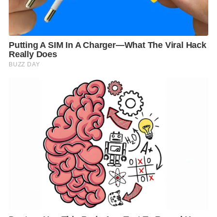
โครงการได้ในสกู๊ปข่าว
7
HD NEWS IDEA CONTEST
UPDATE
ในรายการห้องข่าวภาคเที่ยง ทุกวัน
พฤหัสบดี
และ
ทาง
www.ch
7.
com/
7
hdnewsideacontest
F
L
T
C
S
Share
a
i
w
o
h
c
n
i
p
a
e
e
t
y
r
b
t
L
e
o
e
i
o
r
n
k
k