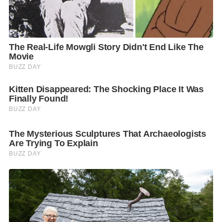
สมโภชน์ โตรักษา
รองผู้จัดการฝ่ายข่าว ช่อง
7
HD
ผู้แทนโครงการฯได้กล่าว
ว่า
“
ปัญหาสังคมและสิ่งแวดล้อม ที่ถูกนำเสนอโดยพลังคน
รุ่นใหม่ จะเป็นส่วนหนึ่งที่ช่วยสรรสร้างสังคมให้ดีขึ้น ด้วย
ความมุ่งมั่นตั้งใจสร้างความตระหนักให้คนไทยทุกคนมา
ร่วมกันแก้ไขปัญหา ท่ามกลางสภาวะการณ์ที่ผันแปรบน
โลกใบนี้ ซึ่งนี่คือจุดประสงค์สำคัญที่ช่อง
7
HD
เปิดโอกาส
ให้เยาวชนคนรุ่นใหม่ได้มาช่วยกันแชร์ไอเดีย ผลิตสารคดี
เชิงสร้างสรรค์ ในครั้งนี้
”
โดยเหล่านิสิตนักศึกษาจาก 16 ทีมที่ผ่านเข้ารอบ
ได้รับ
เกียรติจากวิทยากร
คุณสุพัฒนุช สอนดำริห์
ผู้อำนวยการ
ฝ่ายสื่อสารการตลาดเพื่อสังคม สำนักงานกองทุน
สนับสนุนการสร้างเสริมสุขภาพ (สสส.) มาให้
“
แนวทาง
การผลิตสื่อเพื่อสังคม
”
และ
ดร.สิทธิพล วิบูลย์ธนากุล
ที่
ปรึกษาฝ่ายข่าว-เศรษฐกิจ ช่อง 7
HD
ร่วมบรรยายใน