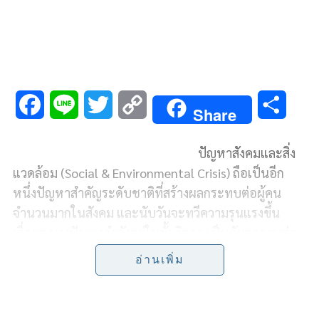
F
L
T
C
S
Share
a
i
w
o
h
ปัญหาสังคมและสิ่ง
c
n
i
p
a
แวดล้อม (
Social & Environmental Crisis
) ถือเป็นอีก
e
e
t
y
r
หนึ่งปัญหาสำคัญระดับชาติที่สร้างผลกระทบต่อผู้คน
จำนวนมากในสังคม และนับวันจะทวีความรุนแรงขึ้น
b
t
L
e
เรื่อยๆ บางปัญหากำลังอยู่ในขั้นวิกฤต เป็นภัยคุกคามต่อ
o
e
i
ทุกชีวิตบนโลกใบนี้ ช่อง 7
HD
ในฐานะองค์กรสื่อมวลชน
อ่านเพิ่ม
แขนงหนึ่งที่มีเจตนารมณ์ร่วมนำพาสังคมได้ตระหนักและ
o
r
n
เล็งเห็นถึงความสำคัญของปัญหาดังกล่าว จึงได้จัด
k
k
โครงการ
“7HD NEWS IDEA CONTEST”
เพื่อเปิดโอกาส