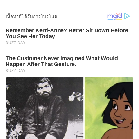
ให้เยาวชนร่วมแชร์กระบวนการคิด ผลิตผลงานสื่อ
สร้างสรรค์
“
สารคดีเชิงข่าวปัญหาสังคมและสิ่ง
แวดล้อม
”
แสดงพลังคนรุ่นใหม่ที่ต้องการเป็นส่วนหนึ่งใน
การช่วยรณรงค์และผลักดันให้ทุกคนในสังคม รับรู้ เข้าใจ
และตระหนักถึงปัญหา รวมทั้งเสนอแนวทางแก้ไขอย่าง
เป็นรูปธรรม ด้วยความมุ่งมั่นของคน
GENERATION Z
โดย
ครั้งนี้มีเยาวชนระดับอุดมศึกษาให้ความสนใจส่งผลงาน
แนวคิดผลิตสารคดีเชิงข่าวปัญหาสังคมและสิ่งแวดล้อม
เข้าร่วมประกวดถึง 139 ทีม โดยผ่านการคัดเลือกทั้งสิ้น
16 ทีม ซึ่งทั้ง 16 ทีมได้เข้าร่วมกิจกรรม
COACHING
กับ
เหล่าวิทยากรผู้ทรงคุณวุฒิ ทีมโค้ช พร้อมพี่เลี้ยงที่ล้วนแต่
เป็นคนข่าวมืออาชีพของช่อง
7HD
เพื่อเตรียมความพร้อม
เสริมไอเดีย ก่อนลงมือสร้างสรรค์ผลิตผลงานสารคดีเชิง
ข่าวออกสู่สายตาสาธารณชน เมื่อวันศุกร์ที่ 13 กันยายนที่
ผ่านมา