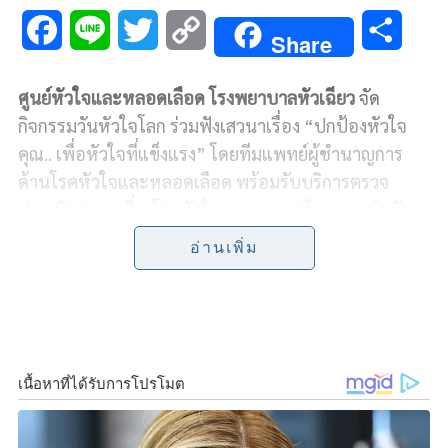
F
L
T
C
S
Share
a
i
w
o
h
ศูนย์หัวใจและหลอดเลือด โรงพยาบาลหัวเฉียว
จัด
c
n
i
p
a
กิจกรรมวันหัวใจโลก ร่วมฟังเสวนาเรื่อง “ปกป้องหัวใจ
e
e
t
y
r
คุณ.. เพื่อหัวใจที่แข็งแรง” โดยทีมแพทย์ผู้ชำนาญการ
ด้านโรคหัวใจและหลอดเลือด พร้อมรับบริการตรวจ
b
t
L
e
ประเมินความเสี่ยงโรคหัวใจและหลอดเลือด และลุ้นรับ
o
e
i
ของรางวัลท่านละ 1 รางวัล ในวันเสาร์ที่ 21 กันยายน
อ่านเพิ่ม
2562 เวลา 08.30 – 12.00 น. ณ ห้องประชุมใหญ่ ชั้น 2
o
r
n
อาคาร 22 ชั้น
k
k
สำรองที่นั่งได้ที่ :
http://goo.gl/S53DXr
หรือสอบถาม
เพิ่มเติมได้ที่ แผนกลูกค้าสัมพันธ์ โทร. 0-2223-1351 ต่อ
3126