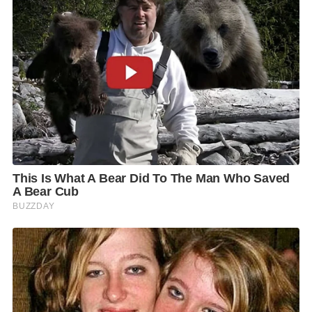
ผ่อนปรนผ่านการรับรองจากกรมอนามัยจำนวน 20 แห่ง
ดร.สาธิตกล่าวว่า กระทรวงสาธารณสุข ให้ความสำคัญใน
การสร้างความเข้มแข็งด้านการป้องกันและควบคุมโรค
เพื่อให้ภูเก็ตเป็นจังหวัดต้นแบบทั้งในระยะที่มีโควิด 19
ระบาดและในระยะยาว เนื่องจากภูเก็ตเป็นจังหวัดที่มี
สถิตินักท่องเที่ยวมากที่สุดเป็นอันดับ 1 ในระดับภูมิภาค มี
อัตราการป่วยเป็นอันดับต้นของประเทศ แต่มีทีมงานที่มี
สมรรถนะในการบริหารจัดการ ทั้งการควบคุมป้องกันโรค
ด้วยการค้นหาผู้ป่วยเชิงรุก การดูแลแยกกักผู้ป่วยในโรง
พยาบาล ในโรงแรมหรือสถานที่ที่ปรับเป็นสถานที่แยก
ดูแลผู้ป่วย ทำให้สามารถจัดการสถานการณ์ได้โดยเร็ว
สามารถนำบทเรียนมาวางระบบในระยะยาวให้ภูเก็ตเป็น
จังหวัดที่มีความมั่นคงในการท่องเที่ยว
และให้ยกระดับมาตรการการป้องกันการแพร่กระจายเชื้อ
ณ ด่านทางเข้าและออก ทั้งทางอากาศ ทางบก และทางน้ำ