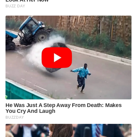
ได้แก่ ตลาดสด ตลาดชุมชน และกิจการรองรับการท่อง
เที่ยว ได้แก่ ร้านอาหาร โรงแรมที่พัก โดยประเมิน
กิจการ/สถานประกอบการด้วยแอปพลิเคชัน Thai stop
COVID-19 ว่าได้ปฏิบัติตามมาตรการในการป้องกันโควิด
19 และปักหมุดพิกัดสถานประกอบการไว้ในแพลตฟอร์ม
นี้ เพื่อผู้บริโภคสามารถตรวจสอบ เลือกการใช้บริการ
นอกจากนี้ให้จัดทำแผนพัฒนาความเข้มแข็งในการเป็น
เมืองต้นแบบท่องเที่ยวเชิงความปลอดภัยและสุขภาพ
โดยเฉพาะพิจารณาให้มีโรงพยาบาลดูแลรักษาโรคติดต่อ
และภัยนักท่องเที่ยวที่ตั้งอยู่ในทำเลยุทธศาสตร์ที่จะ
อำนวยความปลอดภัยได้ทันเวลา พร้อมทั้งให้การดูแล
ขวัญและกำลังใจเจ้าหน้าที่ อาสาสมัคร และภาคส่วนต่างๆ
ในการปฏิบัติหน้าที่ป้องกันควบคุมโรค
จากนั้น ในช่วงบ่ายได้เดินทางไปตรวจเยี่ยมสถาน
ประกอบการและกิจการผ่อนปรน ได้แก่ ร้านตัดผม Hello