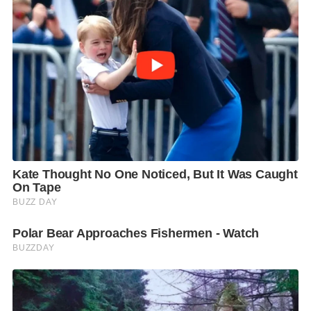
studio salon, ร้านอาหารฉ่ายเชียงฟง ติ่มซำ, ตลาดบัน
ซ้าน ป่าตอง, ตลาดนัดวัดเทพตำบลวิชิต, สวนสาธารณะ
สะพานหิน และโรงแรมสุรินทร์บีช
F
L
T
C
S
Share
a
i
w
o
h
c
n
i
p
a
e
e
t
y
r
b
t
L
e
o
e
i
o
r
n
k
k