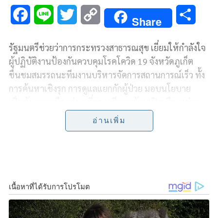
F
L
T
C
S
Share
a
i
w
o
h
รัฐมนตรีช่วยว่าการกระทรวงสาธารณสุข เยี่ยมให้กำลังใจ
c
n
i
p
a
ผู้ปฏิบัติงานป้องกันควบคุมโรคโควิด 19 จังหวัดภูเก็ต
e
e
t
y
r
ชื่นชมสมรรถนะทีมงานบริหารจัดการสถานการณ์เร็ว ทั้ง
การค้นหาเชิงรุก การดูแลแยกกักผู้ป่วย มอบนโยบาย
b
t
L
e
เป็นต้นแบบเมืองท่องเที่ยว เตรียมพร้อมเปิดเมืองอย่าง
o
e
i
ปลอดภัย
อ่านเพิ่ม
o
r
n
ดร.สาธิต ปิตุเตชะ รัฐมนตรีช่วยว่าการกระทรวง
k
k
สาธารณสุข
พร้อมด้วย
นายแพทย์บัญชา ค้าของ รอง
อธิบดีกรมอนามัย
และคณะ ตรวจเยี่ยมการดำเนินงาน
ป้องกันควบคุมโรคติดเชื้อไวรัสโคโรนา 2019 (โควิด 19)
มอบนโยบายเตรียมความพร้อมเปิดเมืองภูเก็ตอย่าง
ปลอดภัยได้มาตรฐาน พร้อมมอบประกาศรับรองกิจการ