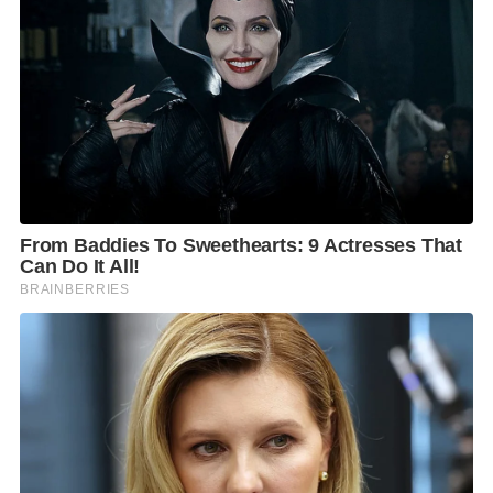
การได้รับการแต่งตั้งในครั้งนี้ยังสะท้อนถึงทิศทางการดำเนินธุรกิจของ
Siwasolar
Energy
ที่ได้ยกระดับจากผู้จัดจำหน่ายแผงโซลาร์เซลล์สู่การเป็น
Energy
Solution Partner
ที่พร้อมส่งมอบโซลูชันด้านพลังงานแบบครบวงจร ครอบคลุม
ตั้งแต่การให้คำปรึกษา การเลือกเทคโนโลยี การออกแบบระบบ การสนับสนุนด้าน
เทคนิค ตลอดจนบริการหลังการขายเพื่อให้ลูกค้าได้รับโซลูชันที่เหมาะสมกับ
ลักษณะของแต่ละโครงการ
ทิศทางดังกล่าวสอดคล้องกับการเปลี่ยนแปลงของตลาดพลังงานสะอาดใน
ปัจจุบัน ซึ่งความต้องการของลูกค้าไม่ได้จำกัดอยู่เพียงการเลือกใช้แผงโซลาร์
เซลล์ประสิทธิภาพสูง แต่ให้ความสำคัญกับการบริหารจัดการพลังงานทั้งระบบ
โดยเฉพาะการผสานการทำงานระหว่างระบบผลิตไฟฟ้าจากพลังงานแสงอาทิตย์
และระบบกักเก็บพลังงาน เพื่อเพิ่มประสิทธิภาพ ความมั่นคง และความคุ้มค่าของ
การลงทุนในระยะยาว
ถ่ายทอดวิสัยทัศน์ผ่านเวที
Asia Sustainable Energy Week 2026