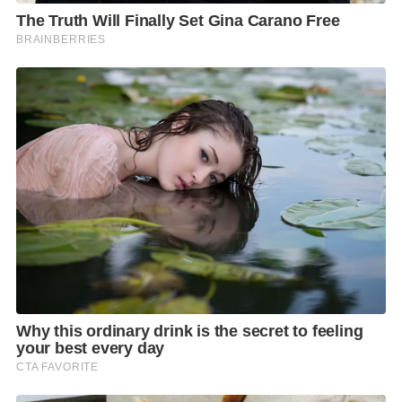
ระบบสามารถผลิตพลังงานได้อย่างมีประสิทธิภาพในสภาพแวดล้อมการใช้งาน
จริง
LONGi Energy Storage
ระบบกักเก็บพลังงานสำหรับโครงการ
Commercial & Industrial
(C&I)
และ
Utility Scale
ที่ช่วยเพิ่มเสถียรภาพและความยืดหยุ่นในการบริหาร
จัดการพลังงาน รองรับการทำงานร่วมกับระบบโซลาร์เซลล์เพื่อยกระดับสู่
Solar
+ Storage Solutions
อย่างครบวงจร
ภายในงานทีมผู้เชี่ยวชาญของ
Siwasolar Energy
ได้ให้คำปรึกษาด้านการ
ออกแบบระบบและการเลือกใช้เทคโนโลยีที่เหมาะสมกับโครงการในทุกระดับ
ทั้ง
Residential, Commercial, Industrial
และ
Utility Scale
พร้อมแลกเปลี่ยน
องค์ความรู้กับกลุ่มผู้รับเหมา
EPC
ผู้ติดตั้ง (
Installer)
ตัวแทนจำหน่าย
(
Dealer)
ผู้พัฒนาโครงการ (
Developer)
เจ้าของโรงงาน และผู้ประกอบการจาก
หลากหลายอุตสาหกรรม ซึ่งสะท้อนถึงบทบาทของบริษัทในการเป็นศูนย์กลาง
ด้านโซลูชันพลังงานสะอาดของประเทศไทย