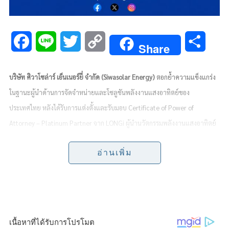
F
L
T
C
S
Share
a
i
w
o
h
บริษัท ศิวาโซล่าร์ เอ็นเนอร์ยี่ จำกัด (
Siwasolar Energy)
ตอกย้ำความแข็งแกร่ง
c
n
i
p
a
ในฐานะผู้นำด้านการจัดจำหน่ายและโซลูชันพลังงานแสงอาทิตย์ของ
e
e
t
y
r
ประเทศไทย หลังได้รับการแต่งตั้งและรับมอบ
Certificate of Power of
b
t
L
e
Attorney – Platinum Partner
จาก
LONGi
ผู้นำนวัตกรรมพลังงานแสงอาทิตย์
ระดับโลก ซึ่งสะท้อนถึงความเชื่อมั่นของ
LONGi
ที่มีต่อศักยภาพ ความน่าเชื่อถือ
o
e
i
อ่านเพิ่ม
และมาตรฐานการดำเนินธุรกิจของ
Siwasolar Energy
ในฐานะพันธมิตรเชิงกล
o
r
n
ยุทธ์ที่มีบทบาทสำคัญในการขับเคลื่อนตลาดพลังงานสะอาดของประเทศไทย
k
k
Certificate of Power of Attorney (POA)
เป็นหนังสือมอบอำนาจอย่างเป็น
ทางการจาก
LONGi
ที่มอบสิทธิ์ให้บริษัทที่ได้รับการแต่งตั้งเป็นตัวแทน
ของ
LONGi
และดำเนินธุรกิจภายใต้แบรนด์
LONGi
ภายในขอบเขตอำนาจที่