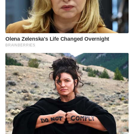
Siwasolar Energy
และ
LONGi
ได้นำเสนอทิศทางการพัฒนาเทคโนโลยีดังกล่าว
ภายในงาน
Asia Sustainable Energy Week 2026 (ASEW 2026)
ซึ่งจัดขึ้น
ระหว่างวันที่
1–3
กรกฎาคม
2569
ณ ศูนย์การประชุมแห่งชาติสิริกิติ์ โดยนำเสนอ
นวัตกรรมและโซลูชันพลังงานสะอาดที่ตอบโจทย์การใช้งานในทุกภาคส่วน พร้อม
ได้รับความสนใจจากผู้ประกอบการ นักลงทุน ผู้พัฒนาโครงการ และผู้เชี่ยวชาญ
ในอุตสาหกรรมพลังงานเป็นจำนวนมาก
ไฮไลต์สำคัญภายในบูธ ได้แก่
LONGi Hi-MO X10
และ
Hi-MO X10 Anti-Dust 2.0
แผงโซลาร์เซลล์เจเนอเรชันใหม่ที่ใช้เทคโนโลยี
HPBC 2.0
และ
Zero
Busbar
เพื่อเพิ่มประสิทธิภาพการผลิตไฟฟ้าและลดการสูญเสียพลังงาน พร้อม
ด้วย
Hi-MO X10 Anti-Dust 2.0
ที่ได้รับการพัฒนาขอบแผงแบบ
Anti-Dust
ช่วย
ลดการสะสมของฝุ่นและน้ำ รวมถึงเทคโนโลยี
Anti-Shading
ที่ช่วยลดผลกระ
ทบจากเงาบัง เพิ่มความปลอดภัย ลดความเสี่ยงการเกิด
Hotspot
และช่วยให้