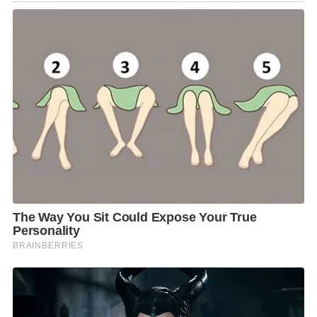
กำหนด การได้รับ
Certificate of Power of Attorney – Platinum Partner
ใน
ครั้งนี้จึงไม่เพียงสะท้อนถึงการได้รับสถานะพันธมิตรระดับแพลทินัมเท่านั้น แต่ยัง
เป็นการรับรองอย่างเป็นทางการถึงความพร้อมของ
Siwasolar Energy
ในการเป็น
ผู้แทนของแบรนด์ที่สามารถส่งมอบผลิตภัณฑ์ เทคโนโลยี และบริการตาม
มาตรฐานของ
LONGi
ให้กับตลาดประเทศไทย
ตลอดช่วงปี
2024–2026 Siwasolar Energy
ได้รับการยกระดับสถานะ
จาก
Authorized Distributor
สู่
Strategic Distributor
ก่อนก้าวสู่การได้
รับ
Certificate of Power of Attorney – Platinum Partner
พร้อมได้รับการ
ยอมรับจาก
LONGi
อย่างต่อเนื่องในด้านการเติบโตของธุรกิจ การพัฒนาตลาด
การดำเนินกิจกรรมทางการตลาด และการสร้างเครือข่ายพันธมิตรที่แข็งแกร่ง
สะท้อนถึงความร่วมมือระยะยาวระหว่างทั้งสององค์กรในการผลักดัน
อุตสาหกรรมพลังงานแสงอาทิตย์ของประเทศไทยให้เติบโตอย่างยั่งยืน
ยกระดับสู่
Energy Solution Partner
รองรับการเปลี่ยนผ่านของตลาดพลังงาน