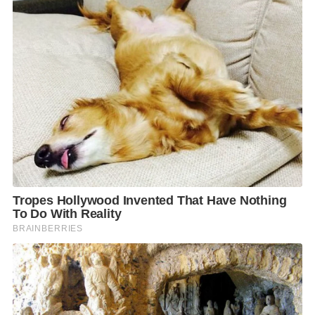
เดินหน้าสร้างมาตรฐานใหม่ให้ตลาดพลังงานสะอาดไทย
การได้รับ
Certificate of Power of Attorney – Platinum Partner
ในครั้งนี้ถือ
เป็นอีกก้าวสำคัญของความร่วมมือระหว่าง
Siwasolar Energy
และ
LONGi
ใน
การร่วมกันยกระดับมาตรฐานอุตสาหกรรมพลังงานแสงอาทิตย์ของประเทศไทย
ผ่านการส่งมอบเทคโนโลยีระดับโลก โซลูชันด้านพลังงานที่ครบวงจร และบริการ
ที่ได้มาตรฐาน เพื่อสร้างความเชื่อมั่นให้กับลูกค้าและพันธมิตรทางธุรกิจในทุก
ภาคส่วน
Siwasolar Energy
ยังคงมุ่งมั่นพัฒนาศักยภาพขององค์กรอย่างต่อเนื่อง พร้อม
ขยายบทบาทการเป็น
Energy Solution Partner
ที่เชื่อมโยงเทคโนโลยีระดับโลก
เข้ากับความต้องการของตลาดไทย เพื่อร่วมขับเคลื่อนการเปลี่ยนผ่านสู่พลังงาน
สะอาด และสนับสนุนการเติบโตของภาคธุรกิจไทยสู่อนาคตที่ยั่งยืน.