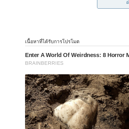
นางสาวพลอยทะเล กล่าวว่า รัฐบาล โดยสำนักงาน
อ
o
r
n
ที่เกี่ยวข้องขานรับนโยบาย ขับเคลื่อนข้อสั่งการ
ระหว่างวันที่ 28 เมษายน – 29 พฤษภาคม 2569 สาม
k
k
19,406 คน และจับกุมผู้ต้องหาตามหมายจับได้ 6
S
ล้านเม็ด, ไอซ์ 9,225 กิโลกรัม, คีตามีน 434 กิโลกร
e
a
กระบอก และวัตถุระเบิด 1 ลูก และยังสามารถตรวจยึ
r
การกระทำความผิดรวมมูลค่ากว่า 631 ล้านบาท
c
h
รัฐบาลชื่นชมผู้ปฏิบัติงานทุกคนที่ร่วมมือร่วมใจเ
f
o
ข่ายยาเสพติดให้เกิดผลเป็นรูปธรรม พร้อมขอคว
r
ทำความผิดเกี่ยวกับยาเสพติด สามารถแจ้งได้ที่สา
:
ใกล้บ้าน เพื่อร่วมกันสร้างสังคมที่ปลอดภัยและร