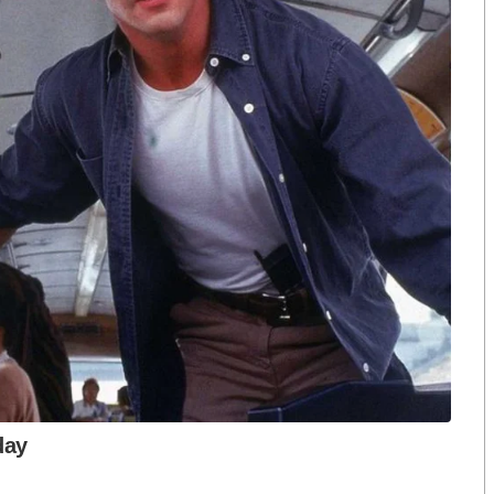
ือก สว. เปิดช่อง
นักวิชาการชี้ “ส้มเปิดดีลคุยแดง-
ปมฮั้วต้องมีหลัก
เขียว” กระทบความชอบธรรมพรรค
หวต กำหนดผล ชี้
ประชาชน หากร่วมรัฐบาลสวนทาง
งกระแส แต่ไร้
คำขวัญ “มีเรา ไม่มีเทา”
งกฎหมาย