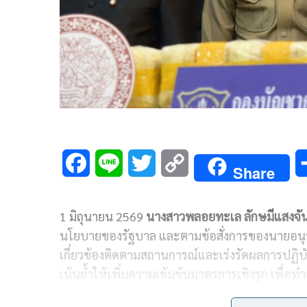
F
L
T
C
Share
a
i
w
o
1 มิถุนายน 2569
นางสาวพลอยทะเล ลักษมีแสงจัน
c
n
i
p
นโยบายของรัฐบาล และตามข้อสั่งการของนายอนุทิ
e
e
t
y
เกี่ยวข้องติดตามสถานการณ์และเร่งรัดผลการปฏิ
b
t
L
เน้นย้ำให้เพิ่มความเข้มข้นมาตรการเชิงรุก เพื่อท
o
e
i