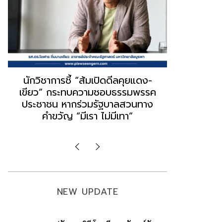
“ธนพร” ชี้หากพรรคประชาชนจับมือ
“วันวิชิต” 
“แดง-เขียว” เท่ากับทำลายตัวเอง
ล็อบบี้ทุกก
ผิดคำพูด ทลายศรัทธาฐานเสียง
ฐานเส้นเงิ
มองข่าวตั้งรัฐบาลใหม่เป็นเพียง
ข้อสันนิษ
กระแสปั่น
Imp
NEW UPDATE