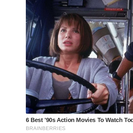
“วันวิชิต” ชี้ระบบเล
ล็อบบี้ทุกกลุ่ม ส่วน
ฐานเส้นเงิน ล็อกโ
ข้อสันนิษฐาน สร้า
Impact ทา