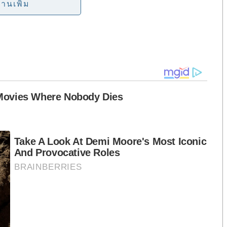
ตำรวจแห่งชาติ บูรณาการความร่วมมือร่วมกับหน่วยงาน
่านเพิ่ม
ดำเนินการปิดล้อมตรวจค้นเครือข่ายยาเสพติดทั่วประเทศ
ารถจับกุมคดียาเสพติด 19,362 คดี ได้ตัวผู้ต้องหา
64 หมาย สามารถตรวจยึดของกลาง แบ่งเป็น ยาบ้า 128
ัม, เฮโรอีน 140 กิโลกรัม, ยาอี 3,650 เม็ด, อาวุธปืน 322
ดเงินสด 4 ล้านบาท และอายัดทรัพย์สินที่เกี่ยวเนื่องกับ
สียสละปฏิบัติหน้าที่ ในการจับกุม กวาดล้าง และทลายเครือ
ามร่วมมือพี่น้องประชาชน หากพบเห็นเบาะแสการกระ
ยด่วน 191 หรือ 1599 ตลอด 24 ชั่วโมง หรือสถานีตำรวจ
่วมกันปกป้องลูกหลานไทยให้ห่างไกลจากยาเสพติด.