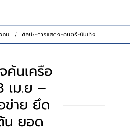
ังคม
ศิลปะ-การแสดง-ดนตรี-บันเทิง
จค้นเครือ
8 เม.ย –
อข่าย ยึด
 ตัน ยอด