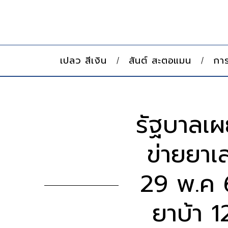
เปลว สีเงิน
สันต์ สะตอแมน
การ
รัฐบาลเผ
ข่ายยาเ
29 พ.ค 6
ยาบ้า 1