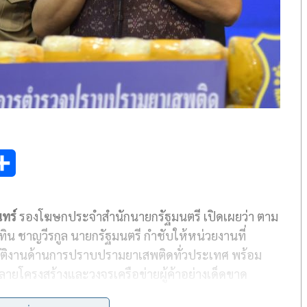
S
h
ทร์
รองโฆษกประจำสำนักนายกรัฐมนตรี เปิดเผยว่า ตาม
a
น ชาญวีรกูล นายกรัฐมนตรี กำชับให้หน่วยงานที่
r
บัติงานด้านการปราบปรามยาเสพติดทั่วประเทศ พร้อม
e
ำลายโครงสร้างและวงจรเครือข่ายผู้ค้าอย่างเด็ดขาด