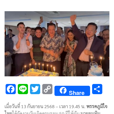
F
L
T
C
S
Share
a
i
w
o
h
เมื่อวันที่ 13 กันยายน 2568 – เวลา 19.45 น.
พรรคภูมิใจ
c
n
i
p
a
ไทย
ได้จัดงานวันเกิดครบรอบ 59 ปีให้กับ
นายอนุทิน