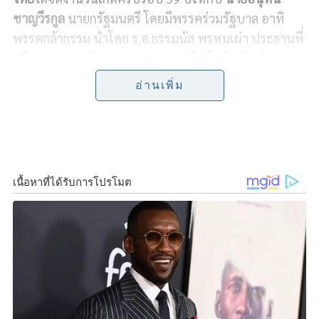
e
e
t
y
r
ชาญวีรกูล
นายกรัฐมนตรี โดยมีพรรคร่วมรัฐบาล อาทิ
พรรคกล้าธรรม นำโดย ร.อ.ธรรมนัส พรหมเผ่า ประธานที่
b
t
L
e
ปรึกษาพรรคกล้าธรรม, นางนฤมล ภิญโญสินวัฒน์
o
e
i
หัวหน้าพรรคกล้าธรรม, นายสันติ พร้อมพัฒน์ เลขาธิการ
อ่านเพิ่ม
พรรคพลังประชารัฐ นายพัฒนา พร้อมพัฒน์ บุตรชาย
o
r
n
นายสันติ, พิพัฒน์ รัชกิจประการ ว่าที่รัฐมนตรีว่าการ
k
k
กระทรวงคมนาคม, นายเอกนิติ นิติทัณฑ์ประภาศ ว่าที่
รองนายกรัฐมนตรีและรัฐมนตรีว่าการกระทรวงการคลัง
รวมถึงบุคคลในครอบครัว เช่น ธนนนท์ นิรามิษ ภริยา,
เศรณี และนัยน์ภัค ชาญวีรกูล บุตรชายและบุตรสาวของ
นายอนุทิน, ไตรศุลี ไตรสรณกุล อดีตเลขานุการรัฐมนตรี
ว่าการกระทรวงมหาดไทย ส.ส.พรรคภูมิใจไทย ร่วมร้อง
เพลงแฮปปี้เบิร์ธเดย์และเป่าเค้ก โดยบรรยากาศเป็นไป
ด้วยความชื่นมื่น