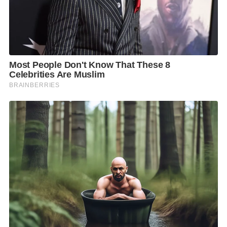
อย่างไรก็ตาม สำหรับเค้กวันเกิดในปีนี้ ทางพรรคภูมิใจ
ไทยได้จัดทำเป็นรูปนายอนุทินกำลังถือเสื้อสโมสรฟุตบอล
บุรีรัมย์ยูไนเต็ดเบอร์ 32 ซึ่งหมายถึงเป็นนายกรัฐมนตรีคน
ที่ 32 ของประเทศไทย
ผู้สื่อข่าวรายงานอีกว่า ภายหลังจากที่ร้องเพลงจบแล้ว ได้
มี สส. ภายในงานตะโกนว่า หากดำรงตำแหน่งนายก
รัฐมนตรีครบ 4 เดือนตามเงื่อนไข ยุบสภาแล้ว และหากมี
การเลือกตั้ง ขอให้ได้เป็นนายกรัฐมนตรีต่ออีก 4 ปี
F
L
T
C
S
Share
a
i
w
o
h
c
n
i
p
a
e
e
t
y
r
b
t
L
e