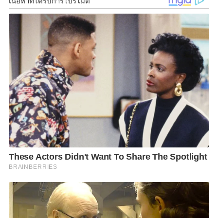
นายอนุทิน กล่าวต่อว่า ตนเองเชื่อว่าระบบการเมืองใดๆ
ไม่สามารถดำรงอยู่ได้ด้วยการซื้องูเห่า หรือเสียงจาก
สส.พรรคอื่นที่เป็นต้นกำเนิดอยู่ในพรรคนั้น เพื่อไปประ
คับประคองรัฐบาล
ผู้สื่อข่าวถามต่อว่า ค่ายพรรคการเมืองสีอะไรที่มาซื้องูเห่า
นายอนุทิน ยิ้ม และหัวเราะ ก่อนผู้สื่อข่าวถามซ้ำว่าสีไหน
นายอนุทิน ระบุว่า คนอยู่ในวงการก็รู้หมด นักข่าวก็รู้ ก่อน
จะชี้ไปที่แถบเสื้อกั๊กของตนเอง ซึ่งเป็นสีแดง
เมื่อถามว่า การลงโทษงูเห่า 3 คนที่โหวตให้กับรัฐบาลจะ
ทำอย่างไรต่อไป นายไชยชนก​ ชิดชอบ​ เลขาธิการ​พรรค​
ภูมิใจ​ไทย​ กล่าวเสริมว่า​ ขอให้รอการประชุมพรรคภูมิใจ
ไทย​ ในวัน 15 กรกฎาคมนี้​
F
L
T
C
S