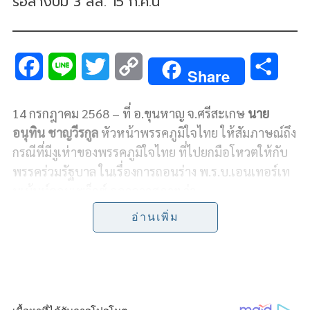
รอสางปม​ 3 สส.​ 15 ก.ค.นี้​
F
L
T
C
S
Share
a
i
w
o
h
14 กรกฎาคม 2568 – ที่ อ.ขุนหาญ จ.ศรีสะเกษ
นาย
c
n
i
p
a
อนุทิน ชาญวีรกูล
หัวหน้าพรรคภูมิใจไทย ให้สัมภาษณ์ถึง
e
e
t
y
r
กรณีที่มีงูเห่าของพรรคภูมิใจไทย ที่ไปยกมือโหวตให้กับ
พรรคร่วมรัฐบาล ในเรื่องการถอนร่าง พ.ร.บ.เอนเทอร์เท
b
t
L
e
นเม้นท์คอมเพล็กซ์ ออกจากสภาฯ ว่า
o
e
i
อ่านเพิ่ม
คำว่า “ไล่หนู ตีงูเห่า” เกิดขึ้นที่ศรีสะเกษ และถูกพับไป
o
r
n
โดยพรรคเพื่อไทย ว่า ไม่มีแล้ว เพราะไล่หนู ตีงูเห่า เป็น
k
k
เพียงวาทกรรม ก่อนจะกลับมาเกิดขึ้นอีกครั้งหนึ่ง ซึ่งตอน
นี้ไม่น่าจะมีคำว่าไล่หนู ตีงูเห่า แต่ยังมีคำว่า ไล่หนู เพราะ
ยังไล่อยู่ แต่มีคำว่า “ซื้องูเห่าแทน”