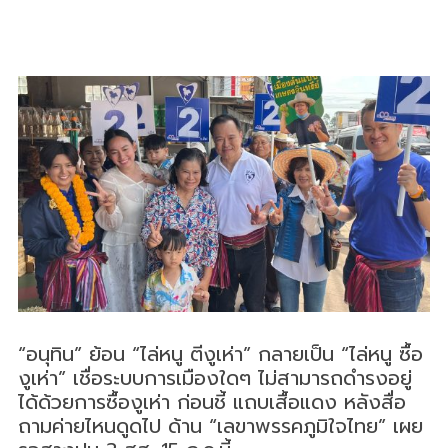
“อนุทิน” ย้อน​ “ไล่หนู ตีงูเห่า” กลายเป็น “ไล่หนู ซื้อ
งูเห่า” เชื่อระบบการเมืองใดๆ ไม่สามารถดำรงอยู่
ได้ด้วยการซื้องูเห่า​ ก่อนชี้ แถบเสื้อแดง หลังสื่อ
ถามค่ายไหนดูด​ไป​ ด้าน “เลขาพรรคภูมิใจไทย​” เผย