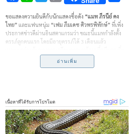
Share
a
i
w
o
h
ขอแสดงความยินดีกับนักแสดงชื่อดัง
“แมท ภีรนีย์ คง
c
n
i
p
a
ไทย”
และแฟนหนุ่ม
“เฟม ภีมเดช ศิวพรพิทักษ์”
ที่เพิ่ง
e
e
t
y
r
ประกาศข่าวดีผ่านอินสตาแกรมว่า ขณะนี้แมทกำลังตั้ง
ครรภ์ลูกคนแรก โดยมีอายุครรภ์ได้ 3 เดือนแล้ว
b
t
L
e
แมทเผยว่า เส้นทางการเตรียมความพร้อมเพื่อมีบุตรเริ่ม
o
e
i
ต้นเมื่อประมาณ 2 ปีก่อน ขณะนั้นเธอได้เข้ารับคำปรึกษา
อ่านเพิ่ม
จาก รศ. นพ.ภัทรภูมิ โพธิ์พงษ์ แพทย์ผู้เชี่ยวชาญด้าน
o
r
n
เวชศาสตร์การเจริญพันธุ์ ที่ Gift Fertility Centre
k
k
Bangkok (ชื่อเดิม IVF and Women Clinic) เพื่อวางแผน
ฝากไข่ หลังตรวจพบว่าระดับฮอร์โมน AMH ต่ำ ซึ่งบ่งชี้ถึง
จำนวนไข่ที่เหลืออยู่และการทำงานของรังไข่ที่ลดลง
แมทตัดสินใจฝากไข่ไว้ในตอนนั้น พร้อมเริ่มดูแลสุขภาพ
อย่างจริงจังตามคำแนะนำของคุณหมอ ทั้งด้าน
โภชนาการ การออกกำลังกาย และการปรับสมดุลร่างกาย