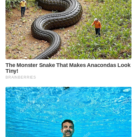
และจิตใจ จนกระทั่งเมื่อไม่นานมานี้ เธอกลับมาตรวจ
สุขภาพอีกครั้ง พบว่า สุขภาพร่างกายดีขึ้น รังไข่ตอบ
สนองต่อการรักษาดี แพทย์จึงแนะนำให้เริ่มกระบวนการ
ด้วยร่างกายที่แข็งแรง และคุณภาพไข่ที่ดีขึ้นจึงเป็นจุดเริ่ม
ต้นของการตั้งครรภ์ในครั้งนี้
แมทกล่าวขอบคุณ รศ. นพ.ภัทรภูมิ ที่ให้คำปรึกษาและ
ติดตามดูแลสุขภาพอย่างต่อเนื่อง พร้อมช่วยให้วางแผน
การมีลูกอย่างมีประสิทธิภาพ
รศ. นพ.ภัทรภูมิ โพธิ์พงษ์
แพทย์ประจำ Gift Fertility
Centre Bangkok เป็นผู้เชี่ยวชาญด้านเวชศาสตร์การ
เจริญพันธุ์ สูติศาสตร์-นรีเวชวิทยา และการผ่าตัดส่อง
กล้อง ด้วยประสบการณ์กว่า 30 ปี โดยมีความเชี่ยวชาญ
ในการวินิจฉัยและรักษาภาวะมีบุตรยาก รวมถึงการใช้
เทคโนโลยีช่วยการเจริญพันธุ์สมัยใหม่เพื่อช่วยให้คู่รักได้