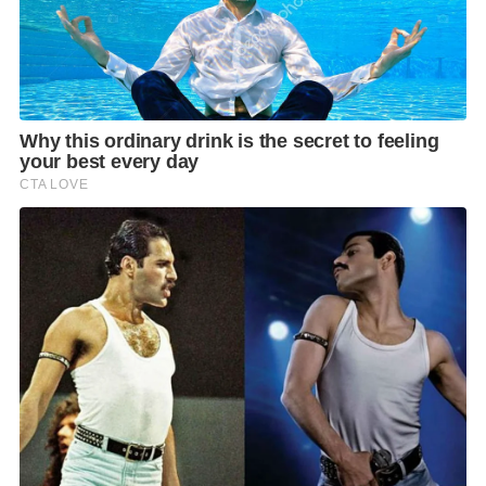
มีโอกาสสร้างครอบครัวอย่างสมบูรณ์
F
L
T
C
S
Share
a
i
w
o
h
c
n
i
p
a
e
e
t
y
r
b
t
L
e
o
e
i
o
r
n
k
k