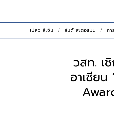
เปลว สีเงิน
สันต์ สะตอแมน
การ
วสท. เ
อาเซียน
Award