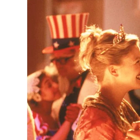
เกณฑ์การประเมินจะได้รับสิทธิ์เสนอชื่อรับรางวัล
อาเซียน
หรือ
CAFEO
ครั้งที่ 38
(
Conference of t
Organizations
)
ซึ่งปีนี้ประเทศเวียดนามเป็นเจ้
งดานัง
กำหนดการ
ASEAN Building Fire Safety Awards
เปิดรับแบบของอาคาร วันนี้ – 31 พฤษภาค
ประกาศผลผู้เข้ารอบครั้งที่ 1 คะแนนผ่านเกณ
ลงพื้นที่ตรวจสอบอาคาร มิถุนายน – สิงหาค
ประกาศผลอาคารที่ผ่านเกณฑ์เพื่อเข้ารับราง
ส่งรายชื่อเพื่อรับรางวัล วันที่ 15 ตุลาคม 256
วันประกาศการรับรางวัลระดับอาเซียน
เวทีง
27 พฤศจิกายน 2563