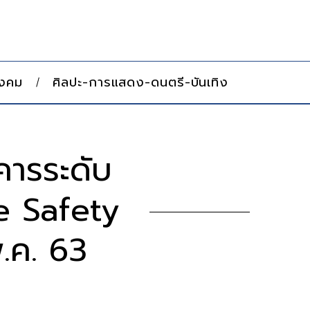
ังคม
ศิลปะ-การแสดง-ดนตรี-บันเทิง
ารระดับ
e Safety
.ค. 63