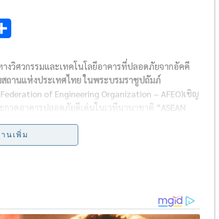
S
h
ทางวิศวกรรมและเทคโนโลยีอาคารที่ปลอดภัยจากอัคคี
a
มสถานแห่งประเทศไทย ในพระบรมราชูปถัมภ์
r
Federation of Engineering Organization – AFEO)
เชิญ
e
ระกวดอาคารปลอดภัยดีเด่นในเวทีนานาชาติ
“
ASEAN
้องเป็นอาคารที่มีการออกแบบระบบความปลอดภัยด้าน
าคารตามกฎหมายกำหนด ผ่านการตรวจสอบอาคาร รวม
่านเพิ่ม
มปลอดภัยอย่างต่อเนื่อง
ทย ในพระบรมราชูปถัมภ์ (วสท.)
กล่าวว่า การประกวด
ards
2020
มีวัตถุประสงค์ เพื่อยกระดับมาตรฐานความ
ฐานและแบบอย่างให้แก่องค์กร หน่วยงาน เจ้าของอาคาร
งระบบความปลอดภัยในชีวิตและทรัพย์สิน ทั้งนี้ ผู้ผ่าน