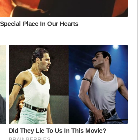
s/18rRVMY6zYjWj858QmuVmFT4ZKowzbYxT
ลิงค์มาที่
E-mail:
foreignaffairs@eit.or.th
 เลขที่ 487 ซอยรามคำแหง 39 แขวงพลับพลา เขต
ของอาคาร ในวันที่
31
พฤษภาคม
2563
สอบถามราย
0-9
ต่อ
514
มือถือ
08-9055-2899
โทรสาร.
0-2184-
S