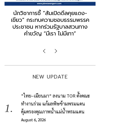
“ธนพร” ชี้หากพรรคประชาชนจับมือ
“วันวิชิต” 
“แดง-เขียว” เท่ากับทำลายตัวเอง
ล็อบบี้ทุกก
ผิดคำพูด ทลายศรัทธาฐานเสียง
ฐานเส้นเงิ
มองข่าวตั้งรัฐบาลใหม่เป็นเพียง
ข้อสันนิษ
กระแสปั่น
Imp
NEW UPDATE
”ไทย–เมียนมา“ ลงนาม TOR ตั้งคณะ
ทำงานร่วม แก้มลพิษข้ามพรมแดน
คุ้มครองคุณภาพน้ำแม่น้ำพรมแดน
August 6, 2026