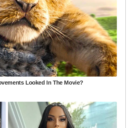
ือก สว. เปิดช่อง
นักวิชาการชี้ “ส้มเปิดดีลคุยแดง-
ปมฮั้วต้องมีหลัก
เขียว” กระทบความชอบธรรมพรรค
หวต กำหนดผล ชี้
ประชาชน หากร่วมรัฐบาลสวนทาง
งกระแส แต่ไร้
คำขวัญ “มีเรา ไม่มีเทา”
งกฎหมาย