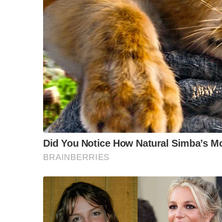
“วันวิชิต” ชี้ระบบเล
ล็อบบี้ทุกกลุ่ม ส่วน
ฐานเส้นเงิน ล็อกโ
ข้อสันนิษฐาน สร้า
Impact ทา