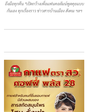
ถึงมือทุกคืน *เปิดกว้างเพื่อแฟนคอลัมน์พูดคุยแบบ
กันเอง ทุกเรื่องราว ข่าวสารบ้านเมือง สังคม ฯลฯ