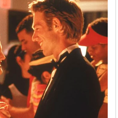
ใน
งานประชุมนานาชาติสมาพันธ์วิศวกรรม
he ASEAN Federation of Engineering
าภาพ กำหนดจัด
วันที่
25 – 27 พฤศจิกายน 2563 ณ เมือ
2020
ม 2563
ฑ์ร้อยละ 60 วันที่ 8 มิถุนายน 2563
ม
256
3
วัล คะแนนผ่านร้อยละ 80 วันที่ 30 กันยายน 2563
3
th
าน (
CA
FEO
38
2020
ณ ประเทศเวียดนาม
) วันที่ 25 –