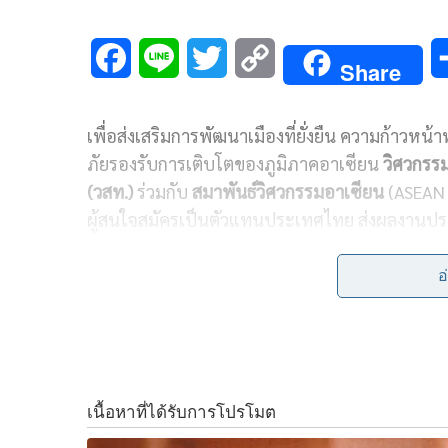
F
L
T
C
Share
a
i
w
o
เพื่อส่งเสริม
การพัฒนาเมืองที่ยั่งยืน
ความก้าวหน้า
c
n
i
p
ภัยรองรับการเติบโตของภูมิภาคอาเซียน
วิศวกรร
e
e
t
y
(วสท.)
ร่วมกับ
สมาพันธ์วิศวกรรมอาเซียน
(ASEAN 
b
t
L
ผู้สนใจสมัครเป็นตัวแทนประเทศไทย ส่งผลงานป
Building Fire Safety Awards
2020
”
คุณสมบัติต
o
e
i
อัคคีภัยอย่างมีประสิทธิภาพ
มีอุปกรณ์ประกอบอ
อ
o
r
n
ถึงการบำรุงรักษาและทดสอบสมรรถนะอุปกรณ์ควา
k
k
ดร.ธเนศ วีระศิริ
นายกวิศวกรรมสถานแห่งประเทศไ
ระดับนานาชาติ
ASEAN Building Fire Safety Aw
ปลอดภัยอาคารของประเทศสู่อาเซียน สร้างมาตร
ตลอดจนผู้ประกอบการอสังหาริมทรัพย์ได้ตระหนักถึ