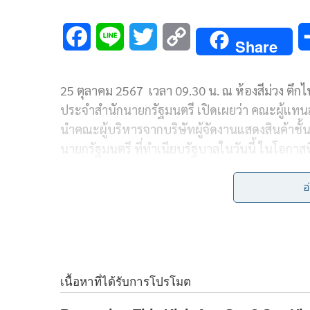
F
L
T
C
Share
a
i
w
o
25 ตุลาคม 2567 เวลา 09.30 น. ณ ห้องสีม่วง ตึกไ
c
n
i
p
ประจำสำนักนายกรัฐมนตรี เปิดเผยว่า คณะผู้แทน
e
e
t
y
นำคณะผู้บริหารจากบริษัทผู้จัดงานแสดงสินค้าชั
b
t
L
นายกรัฐมนตรี ที่ทำเนียบรัฐบาลในวันนี้ ในโอกาสที
ประชุมสุดยอดผู้นำ Exhibition Industry Summit
o
e
i
อ
o
r
n
โดยนายกรัฐมนตรีกล่าวต้อนรับคณะผู้บริหารจากบริ
สนับสนุนการเติบโตและความสำเร็จของภาคธุรกิจ
k
k
การประกอบธุรกิจ และเอื้ออำนวยในการพัฒนาโครง
ยุทธ์สำหรับการจัดนิทรรศการนานาชาติในทุกปร
บริษัทผู้จัดงานแสดงสินค้าชั้นนำระดับโลก ซึ่ง
พร้อมร่วมกันทำงานอย่างใกล้ชิดมากขึ้น