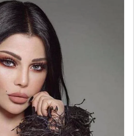
พัฒนาสินค้าและนวัตกรรม ใหม่ๆซึ่งมั่นใจว่าจะส่งเสริม
ฐานะศูนย์กลางของห่วงโซ่การผลิต ซึ่งการจัดงานแสดง
อกาสของประเทศไทยในการยกระดับความร่วมมือทางธุรกิจ
ั้งนี้ จะส่งเสริมในการสร้างความร่วมมือที่แข็งแกร่งและปู
้าชั้นนำระดับโลก ประกอบด้วยบริษัทจากภูมิภาคยุโรปและ
แลนด์ เยอรมนี สหรัฐอาหรับเอมิเรตส์ และสิงคโปร์
องจักร อุตสาหกรรมอาหาร และอุตสาหกรรม Medical and
S
h