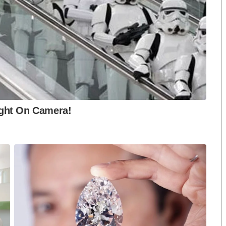
ือก สว. เปิดช่อง
นักวิชาการชี้ “ส้มเปิดดีลคุยแดง-
ปมฮั้วต้องมีหลัก
เขียว” กระทบความชอบธรรมพรรค
หวต กำหนดผล ชี้
ประชาชน หากร่วมรัฐบาลสวนทาง
งกระแส แต่ไร้
คำขวัญ “มีเรา ไม่มีเทา”
งกฎหมาย