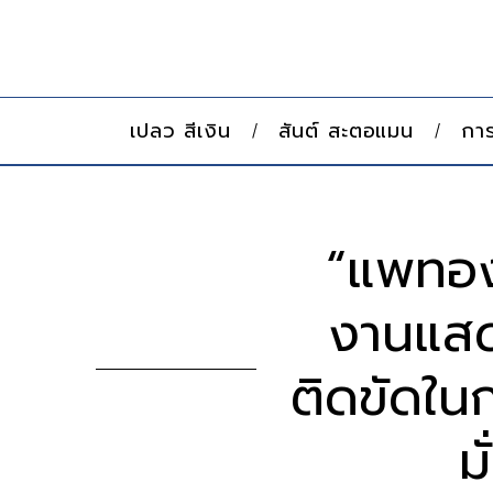
เปลว สีเงิน
สันต์ สะตอแมน
การ
“แพทองธ
งานแสด
ติดขัดใน
ม