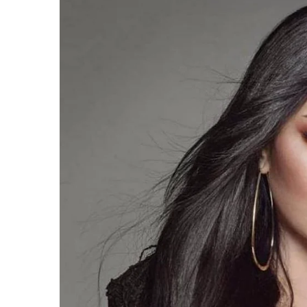
สะดวกสำหรับการจัดงานแสดงต่างๆ เพื่อให้เกิดการ
เศรษฐกิจอย่างยั่งยืนในระยะยาว
“ประเทศไทยมีความพร้อมและมีขีดความสามารถใน
สินค้านานาชาติระดับภูมิภาคอาเซียน ซึ่งเป็นโ
กับพันธมิตรระดับโลก และเชื่อมั่นว่าการหารือในคร
ทางไปสู่ตลาดแห่งความรุ่งเรืองร่วมกันในอนาคต”
อนึ่ง คณะผู้บริหารจากบริษัทผู้จัดงานแสดงสินค
เอเชียตะวันออก อาทิ จากสหราชอาณาจักร เนเธอร์
เป็นต้น ดำเนินธุรกิจเกี่ยวกับอุตสาหกรรมเครื่
Wellness
F
L
T
C
Share
a
i
w
o