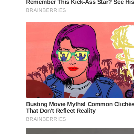
ขณะที่ผู้แทน สสปน. กล่าวแสดงความขอบคุณนายก
แสดงสินค้านานาชาติในประเทศไทย รวมถึงสนับสน
S
ครั้งนี้ โดยเชื่อมั่นว่า ด้วยการสนับสนุนของร
e
ในด้านการค้า การสร้างนวัตกรรม และการเติบโตท
a
ชาติ ทำให้เกิดการสร้างงานให้คนไทย รวมถึงผลัก
r
ภูมิภาคอาเซียน และระดับโลก
c
h
f
ขณะที่ คณะผู้บริหารจากบริษัทผู้จัดงานแสดงสิน
o
เกี่ยวข้องของไทยที่ให้การสนับสนุนการจัดงานมาโ
r
:
และขยายการลงทุนมากขึ้น โดยเฉพาะการพิจารณาต
เป็นประเทศที่มีความพร้อมในหลายด้าน ประกอบกั
อย่างเต็มที่ และพร้อมร่วมมือกับไทยในอนาคตต่อ
นายจิรายุ กล่าวต่อไปว่า นายกรัฐมนตรีได้ให้ควา
แสดงสินค้านานาชาติอย่างเต็มที่ และ กำลังดำเน