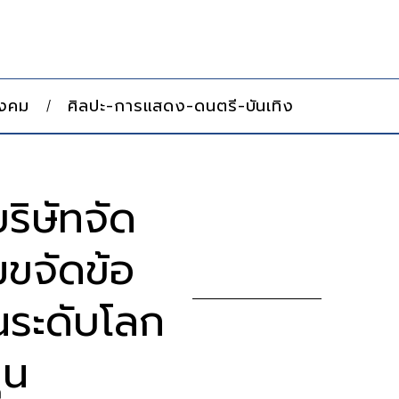
ังคม
ศิลปะ-การแสดง-ดนตรี-บันเทิง
ริษัทจัด
ขจัดข้อ
นระดับโลก
ุน