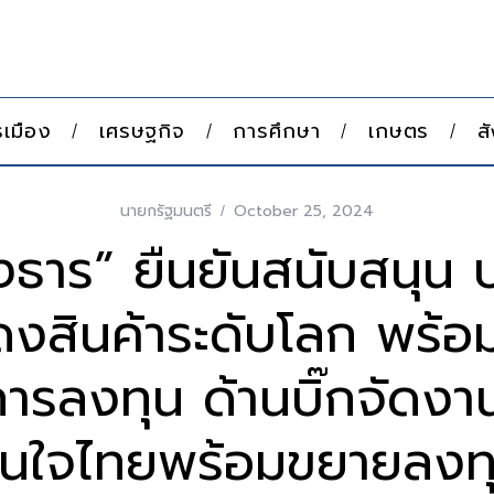
เมือง
เศรษฐกิจ
การศึกษา
เกษตร
ส
นายกรัฐมนตรี
October 25, 2024
าร” ยืนยันสนับสนุน บ
งสินค้าระดับโลก พร้อม
การลงทุน ด้านบิ๊กจัดงา
ั่นใจไทยพร้อมขยายลงท