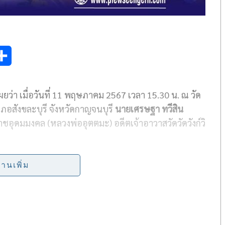
S
h
ว่า เมื่อวันที่ 11 พฤษภาคม 2567 เวลา 15.30 น. ณ วัด
a
ภอสังขละบุรี จังหวัดกาญจนบุรี
นายเศรษฐา ทวีสิน
r
อุดมมงคล (หลวงพ่ออุตตมะ) อดีตเจ้าอาวาสวัดวัดวังก์วิ
e
ระทรวงการท่องเที่ยวและกีฬา นายสุรพงษ์ ปิยะโชติ
่านเพิ่ม
อมรวิวัฒน์ รัฐมนตรีช่วยว่าการกระทรวงการคลัง นาย
ร่วมคณะด้วย
ิปญฺโญ ป.ธ.9. เจ้าอาวาสวัดวังก์วิเวการาม และเจ้าคณะ