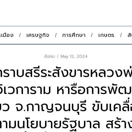
เมือง
เศรษฐกิจ
การศึกษา
เกษตร
ส
สังคม
May 12, 2024
ราบสรีระสังขารหลวงพ
์วิเวการาม หารือการพั
่ยว จ.กาญจนบุรี ขับเคลื
ามนโยบายรัฐบาล สร้าง