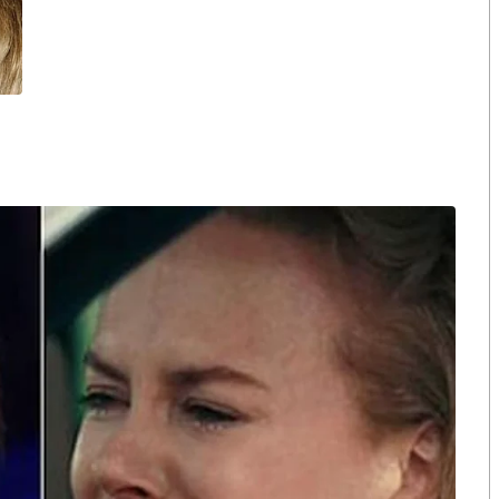
เปิดดีลคุยแดง-
“ธนพร” ชี้หากพรรคประชาชนจับมือ
มชอบธรรมพรรค
“แดง-เขียว” เท่ากับทำลายตัวเอง
รัฐบาลสวนทาง
ผิดคำพูด ทลายศรัทธาฐานเสียง
 ไม่มีเทา”
มองข่าวตั้งรัฐบาลใหม่เป็นเพียง
กระแสปั่น