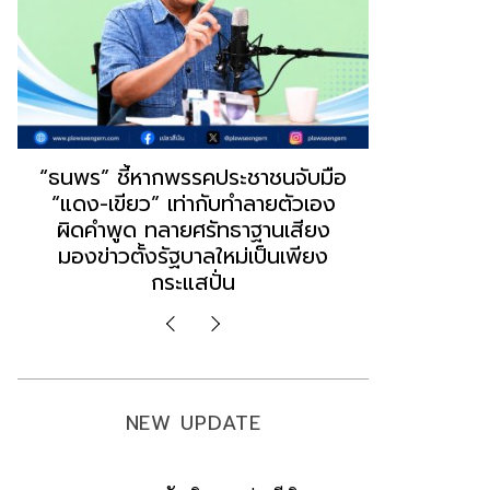
“วันวิชิต” ชี้ระบบเลือก สว. เปิดช่อง
นักวิชากา
ล็อบบี้ทุกกลุ่ม ส่วนปมฮั้วต้องมีหลัก
เขียว” ก
ฐานเส้นเงิน ล็อกโหวต กำหนดผล ชี้
ประชาชน 
ข้อสันนิษฐาน สร้างกระแส แต่ไร้
คำขวั
Impact ทางกฎหมาย
NEW UPDATE