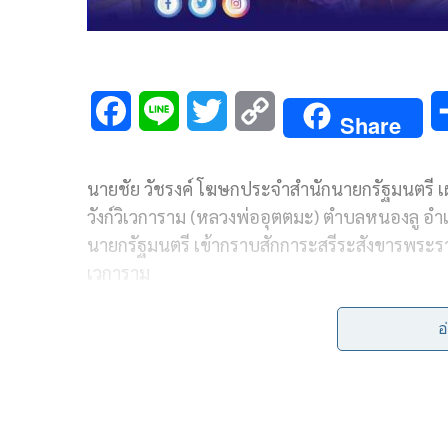
F
L
T
C
Share
a
i
w
o
นายชัย วัชรงค์ โฆษกประจำสำนักนายกรัฐมนตรี เผย
c
n
i
p
วังก์วิเวการาม (หลวงพ่ออุตตมะ) ตำบลหนองลู อำเ
e
e
t
y
นายกรัฐมนตรี เข้ากราบสักการะสรีระสังขารพระราช
b
t
L
เวการาม
o
e
i
โดยมีนายเสริมศักดิ์ พงษ์พานิช รัฐมนตรีว่าการก
อ
o
r
n
รัฐมนตรีช่วยว่าการกระทรวงคมนาคม นายจุลพันธ์ 
พรหมินทร์ เลิศสุริย์เดช เลขาธิการนายกรัฐมนตรี 
k
k
โอกาสนี้ นายกฯ ได้กราบนมัสการพระมหาสุชาติ สิร