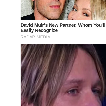
วิชิต” ชี้ระบบเลือก สว. เปิดช่อง
นักวิชาการชี้ “ส้ม
บี้ทุกกลุ่ม ส่วนปมฮั้วต้องมีหลัก
เขียว” กระทบควา
เส้นเงิน ล็อกโหวต กำหนดผล ชี้
ประชาชน หากร่วม
อสันนิษฐาน สร้างกระแส แต่ไร้
คำขวัญ “มีเรา
Impact ทางกฎหมาย