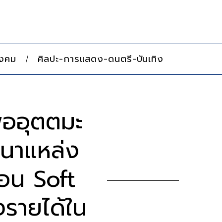
ังคม
ศิลปะ-การแสดง-ดนตรี-บันเทิง
่ออุตตมะ
ฒนาแหล่ง
่อน Soft
รายได้ใน