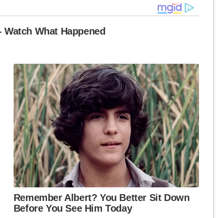
าสได้ฝากนายกฯ ให้ช่วยสนับสนุนพระพุทธศาสนาให้กับ
กในช่วงเวลาว่าง โดยนายกฯ รับทราบและพร้อมที่จะนำ
ณ์ (สะพานมอญ) เพื่อหารือการพัฒนาแหล่งท่องเที่ยว
งสะพานอุตตมานุสรณ์ (สะพานมอญ) ได้ทักทายประชาชน
ห์ของการมาสะพานมอญ พร้อมชิมกาแฟโบราณกับขนมท้อง
ง
ความสวยงามที่บริเวณสะพานมอญ โดยนายกฯ ได้จูงมือ
ำเภอสังขละบุรี จังหวัดกาญจนบุรี ของนายกฯ ครั้งนี้
ับเคลื่อนการท่องเที่ยวเชิงวัฒนธรรม ประเพณีและด้าน
ล ในการนำศักยภาพและส่งเสริมการท่องเที่ยวในพื้นที่