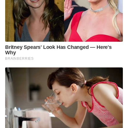
ทนายความถอดชื่อออกจากทะเบียนผู้ประกอบวิชาชีพ
ทนายความเป็นเวลา 5 ปี
เนื่องจากเคยถูกศาลฎีกาสั่งจำคุก 6 เดือน โดยไม่รอ
ลงอาญาในความผิดฐานละเมิดอำนาจศาล เมื่อวันที่ 10
มิถุนายน พ.ศ. 2551
กรณีพยายามนำถุงขนมใส่เงินสดจำนวน 2 ล้านบาทไป
มอบให้เจ้าหน้าที่ศาลฎีกาคดีแผนกอาญาของผู้ดำรง
ตำแหน่งทางการเมืองในระหว่างการพิจารณาคดีที่ดินรัช
ดาฯ นั้น..
ยังมีคุณสมบัติครบถ้วนของการดำรงตำแหน่งเสนาบดีอยู่
หรือ..ไม่เข้าข่ายลักษณะต้องห้ามของผู้ที่จะเป็นรัฐมนตรี
ใช่ไหม?
และไม่ได้สงสัยเฉยๆ คุณวัชระได้หอบเอกสารไปร้องกับ