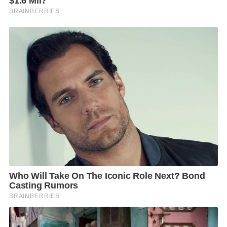
เกี่ยวข้องกับมาตรฐานจริยธรรมไปแล้ว ว่าสามารถทำได้
หรือไม่?
คุณสนธิญาไม่ได้จะขัดแข้ง-ขัดขาหรือหาเรื่อง ดูจากคำ
กล่าว.. “หากกลุ่มคนเหล่านี้สามารถเสนอแนะ สนับสนุน
หรือเป็นผู้รณรงค์ให้มีการสมัคร สว. แล้ว
หากคนที่มาจากกลุ่มคนเหล่านี้ได้รับการเลือกตั้ง อาจจะ
ทำให้มีการร้องเรียนเข้ามามากมาย และทำให้การได้มา
ซึ่ง สว.มีความล่าช้าออกไป
ดังนั้นจึงอยากให้ กกต.มีการวินิจฉัยให้ชัดเจน ก่อนที่จะมี
พระราชกฤษฎีกาประกาศให้มีการเลือก สว. ว่าทั้งสองคน
สามารถเข้าไปยุ่งเกี่ยวกับการเลือก สว.ได้มากแค่ไหน
อย่างไร
เพื่อให้ผู้ที่จะสมัครเป็นสมาชิกวุฒิสภาเป็นไปอย่าง