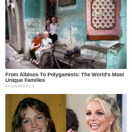
โปร่งใสและเที่ยงธรรม ไม่ขัดต่อกฎหมาย สามารถทำงาน
ได้ตามกรอบเวลาที่กำหนดไว้ของ สว.ชุดใหม่”
เนี่ย..น่าจะเป็นความปรารถนาดีเสียมากกว่า คุณสนธิญา
ไม่ต้องการให้เกิดปัญหาในภายหลังที่จะส่งผลกระทบต่อ
การได้มาซึ่งสว.ชุดใหม่ที่อาจจะมีความล่าช้า
ซึ่งแม้ว่ากกต.จะได้อธิบายความต่อประเด็นนี้ไปแล้ว แต่ก็
ไม่ได้ชี้แจง หรือชี้ชัดว่านายธนาธรกับน.ส.พรรณิการ์ ที่ถูก
ตัดสิทธิทางการเมือง..
จะสามารารถยุ่งเกี่ยว-ข้องแวะกับการเลือกสว.ได้หรือไม่
ได้?
ก็..เหมือนกรณีของคุณพิชิต ชื่นบาน ที่ได้รับการโปรด
เกล้าเป็นรัฐมนตรีประจำสำนักนายกรัฐมนตรีนั่นแหละ
คุณวัชระ เพ็ชรทอง แกสงสัย-ใคร่รู้ ว่าคนที่เคยถูกสภา