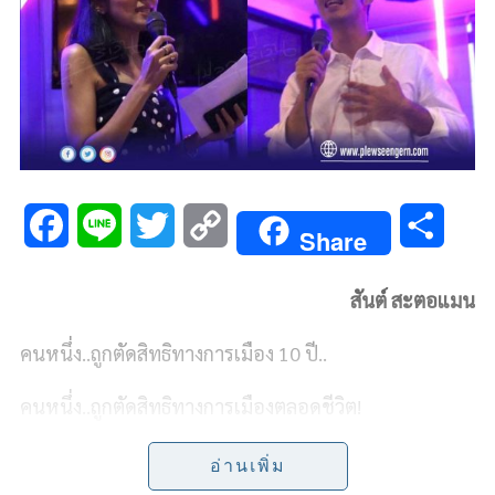
F
L
T
C
S
Share
a
i
w
o
h
สันต์ สะตอแมน
c
n
i
p
a
คนหนึ่ง..ถูกตัดสิทธิทางการเมือง 10 ปี..
e
e
t
y
r
b
t
L
e
คนหนึ่ง..ถูกตัดสิทธิทางการเมืองตลอดชีวิต!
o
e
i
แต่..ทั้งนายธนาธร จึงรุ่งเรืองกิจ ทั้ง น.ส.พรรณิการ์ วาณิช
อ่านเพิ่ม
ก็ยังคงข้องแวะ-ยุ่งเกี่ยวกับการเมืองอยู่เป็นเนืองนิจ-เป็น
o
r
n