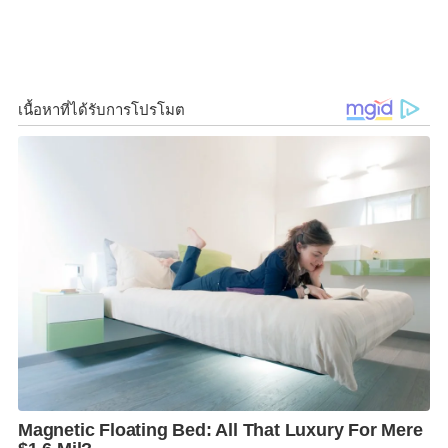
ปกติ
k
k
อย่างเวลานี้ก็กำลังรณรงค์ให้ประชาชนมาสมัครเป็น
สมาชิกวุฒิสภา (สว.)ไปทั่วทุกภาคจนให้เป็นที่สงสัย..
ตกลงการ “ถูกตัดสิทธิทางการเมือง” นั้น หมายถึง
อย่างไร?
ซึ่งท่านหนึ่งไม่เพียงแต่สงสัย หากคุณสนธิญา สวัสดี ยอม
เสียเวลา-เสียค่าน้ำมันรถไปยื่นหนังสือต่อประธาน กกต.
ถึงสำนักงานฯ
เพื่อให้วินิจฉัยถึงสิทธิเสรีภาพในการยุ่งเกี่ยวกับการ
รณรงค์เลือกตั้ง สว.ของนายธนาธรที่ถูกศาลรัฐธรรมนูญ​มี
คำสั่งตัดสิทธิทางการเมือง 10 ปี
และ น.ส.พรรณิการ์ที่ถูกตัดสิทธิตลอดชีวิตในคดีที่