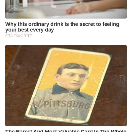
ป.ป.ช.ให้สอบนายกฯเศรษฐาต่อเรื่องนี้..
“ส่อว่ากระทำการฝ่าฝืนหรือไม่ปฏิบัติตามมาตรฐานทาง
จริยธรรมของตุลาการศาลรัฐธรรมนูญ และผู้ดำรง
ตำแหน่งในองค์กรอิสระ
รวมทั้งผู้ว่าการตรวจเงินแผ่นดินและหัวหน้าหน่วยงาน
ธุรการของศาลรัฐธรรมนูญและองค์กรอิสระ พ.ศ. 2561
หรือไม่”ไปแล้วเมื่อวานซืน
แต่กว่าจะได้รู้คำตอบก็คงอีกนาน ดี-ไม่ดีคุณพิชิตอาจจะ
ถูกปรับ-หลุดจากรัฐมนตรีไปก่อนก็เป็นได้ จะเอาอะไร
แน่นอนกับเก้าอี้..
สมบัติผลัดกันชม!
F
L
T
C
S