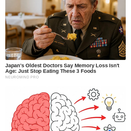
และเวลานี้ คณะหมอ-สาธารณสุขก็ได้ระดมสรรพกำลัง
ความรู้ ความสามารถเพื่อป้องกัน ดูแลรักษาผู้ติดเชื้ออยู่
อย่างขมีขมัน หรือจะเรียกได้ว่า ทำงานกันแบบ “หามรุ่ง
หามค่ำ” ก็ไม่ผิด
!
รัฐบาลไทยก็ไม่ต่างไปจากรัฐบาลของทุกประเทศที่กำลัง
เผชิญกับไวรัสมรณะ ที่พยายามคิดหาวิธียับยั้ง ป้องกันไม่
ให้โรคแพร่กระจายขยายพื้นที่เป็นวงกว้าง แต่ด้วย
อุปสรรคหลายปัจจัย..
ทุกประเทศจึงไม่อาจ “ควบคุม” โควิด-19 ได้แบบทัน
ควัน-ทันที ที่สำคัญ “ไม่ทันใจ” ของประชาชน
!
โดยเฉพาะประชาชน-คนไทยนั้น ดูเหมือนจะ “ตกใจ”
หรือถ้าพูดให้ตรง “กลัวตาย” กันซะจนเกินเหตุ ทำให้
ลนลาน มองรัฐบาล-พล.อ.ประยุทธ์ ทำอะไรก็ให้ขัดหู-