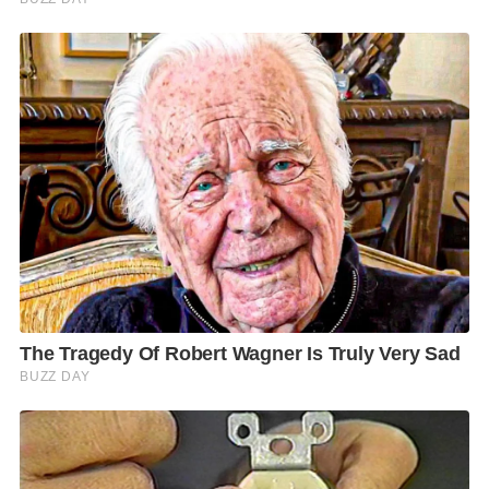
กลัวลงได้บ้าง ก็อย่างที่คนเขาพูดกันนั่นแหละ คนไทย..
กายใกล้ “โควิด” แต่จิตใกล้ “โคม่า” หมดแล้ว
!
F
L
T
C
S
Share
a
i
w
o
h
c
n
i
p
a
e
e
t
y
r
b
t
L
e
o
e
i
o
r
n
k
k