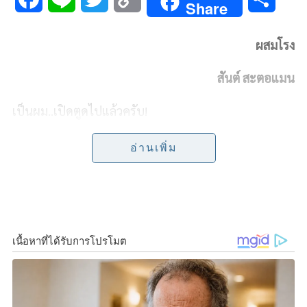
Share
a
i
w
o
h
ผสมโรง
c
n
i
p
a
สันต์ สะตอแมน
e
e
t
y
r
b
t
L
e
เป็นผม..เปิดตูดไปแล้วครับ
!
o
e
i
แต่นี่ เป็น “พล.อ.ประยุทธ์ จันทโอชา” แม้จะมีเสียงบ่น
อ่านเพิ่ม
เสียงด่าเสียงขับไล่ของคนที่เคียดแค้น ไม่ชอบชี้หน้า และ
o
r
n
คนที่จะเอาให้ได้ดังใจ..
ท่านก็ยังคงก้มหน้าก้มตาทำงา
k
k
นงุดๆต่อไปในฐานะ “นายกรัฐมนตรี” ด้วยหัวใจที่เข้ม
แข็ง อดทน
!
ความจริง..ไวรัสโควิด-19 ก็แค่โรคชนิดหนึ่ง ซึ่งคำว่า
“โรค” ก็เป็นที่รู้และเข้าใจกันมาแต่ไหนแต่ไรว่า หน้าที่
ของผู้ที่จะรักษา..คือ “หมอ”!