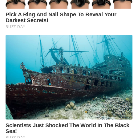
เพราะพล.อ.ประยุทธ์ ดูจะ
ไม่นิยมอำนาจเผด็จการในการ
บริหารและการปกครองประเทศอย่างเข้มข้น-เคร่งครัด
แต่จะหนักไปทาง “เผด็จการละมุนภัณฑ์” ตามสำนวน
“ท่านขุนน้อย” เสียมากกว่า
หรือว่าที่ “ผู้นำจีน” ประกาศ สามารถควบคุมการแพร่
ระบาดไวรัสโควิด-19 ได้แล้วนั้น เป็นเพราะการใช้
“อำนาจเผด็จการ” ก็ไม่รู้นะ?
ถ้ายังไง อยากให้พล.อ.ประยุทธ์ได้ลองศึกษา เผื่อจะนำมา
พลิกแพลงใช้ในสถานการณ์ “กลัวจนขี้ขึ้นสมอง” ของ
ประชาชน ที่ถูกปั่นด้วย “ข่าวปลอม-ข่าวมั่ว” จากผู้อวดรู้-
อวดฉลาดอยู่ในขณะนี้
แม้จะควบคุมโควิด-19ไม่ได้ปุ๊บปั๊บเบ็ดเสร็จ แต่การไร้ซึ่ง
“ข่าวเท็จ” น่าจะช่วยให้ลดความเครียด ความกังวล ความ