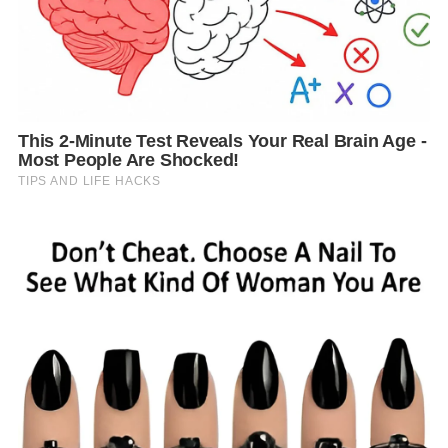
ขัดตา-ขัดใจ ผิดไปหมด
!
กลายเป็นว่า ทั้งรัฐบาล ทั้งสาธารณสุข ทั้งหมอ ไร้ฝีมือ ไร้
ความสามารถ บางคนถึงกับใช้ถ้อยคำรุนแรงกล่าว
หา..รัฐบาลโง่
!
แล้วบรรดา “ผู้ฉลาด” ไม่ว่าจะนักวิชาการ นักคิด-นัก
เขียน สื่อมวลชน ดารา คนดัง ไฮโซ กระทั่งบุคคลทั้งอดีต
เคยมี และที่ไม่มีตำแหน่ง..
ต่างก็ได้ดาหน้าออกมาวิพากษ์วิจารณ์ บ้างก็มีเหตุมีผล แต่
ก็มีมากคนที่ใช้อารมณ์อยู่เหนือข้อเท็จจริง จึงทั้งบ่น ด่า
ประณาม โขกสับรัฐบาลกันอย่างเมามันปาก ชนิดที่ชาว
บ้านตามอ่านตามฟังกันจนละเหี่ย เพลียใจ
!
เพลียใจ..ด้วยไม่รู้จะเชื่อใคร-ฟังใคร จะเอาอย่าง “เชื่อ
ผู้นำชาติพ้นภัย” เหมือนในยุคจอมพลแปลก พิบูล
สงคราม ก็ไม่ได้