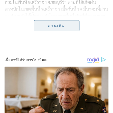
e
e
t
y
r
ท่วมในพื้นที่ อ.ศรีราชา จ.ชลบุรีว่า ตามที่ได้เกิดฝน
ตกหนักในเขตพื้นที่ อ.ศรีราชา เมื่อวันที่ 19 มีนาคมที่ผ่าน
b
t
L
e
มา ส่งผลทำให้น้ำท่วมขังในหลายพื้นที่ ทันทีที่ทราบข่าว
o
e
i
ในเรื่องนี้ ในส่วนของกระทรวงแรงงาน ผมมีความห่วงใย
อ่านเพิ่ม
ต่อสถานการณ์ดังกล่าว และเบื้องต้นได้รับรายงานจาก
o
r
n
นายไพโรจน์ โชติกเสถียร ปลัดกระทรวงแรงงานว่า ได้
k
k
กำชับให้ส่วนราชการในสังกัดกระทรวงแรงงานในพื้นที่
จ.ชลบุรี ที่ประสบอุทกภัยเฝ้าระวังติดตามสถานการณ์
อย่างใกล้ชิด พร้อมประสานหน่วยงานที่เกี่ยวข้องสำรวจ
ข้อมูลสถานประกอบการ ลูกจ้างที่ได้รับผลกระทบ และให้
ความช่วยเหลือแก่ผู้ได้รับผลกระทบตามภารกิจกระทรวง
แรงงานในทันที