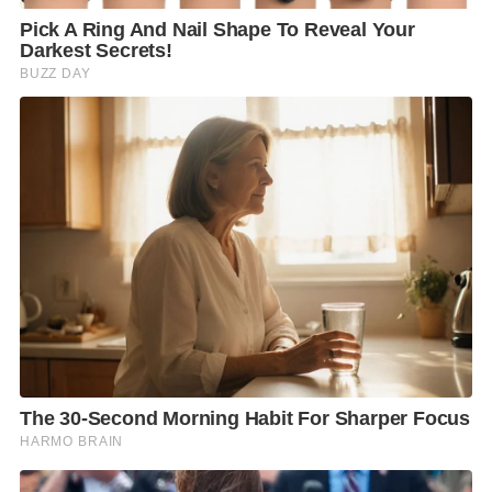
ด้าน
นายไพโรจน์ โชติกเสถียร
ปลัดกระทรวงแรงงาน
กล่าวว่า จากเหตุการณ์ดังกล่าวผมได้รับรายงานจากนาย
เฉลิมพล เนียมสกุล แรงงานจังหวัดชลบุรีที่ได้ประสาน
สำนักงานสวัสดิการและคุ้มครองแรงงานจังหวัด และ
สำนักงานประกันสังคมจังหวัดชลบุรี พบว่า มีสถาน
ประกอบกิจการในนิคมอุตสาหกรรมปิ่นทอง ได้รับผลกระ
ทบประมาณ 10 แห่ง ลูกจ้างที่ได้รับผลกระทบประมาณ
300 คน จากสถานประกอบกิจการทั้งหมด จำนวน 125
แห่ง มีพนักงานจำนวน 15,473 คน โดยลูกจ้างส่วนใหญ่
ยังสามารถเข้าทำงาน และได้รับค่าจ้างตามปกติ บางส่วน
ได้รับผลกระทบจากการที่รถรับส่งพนักงานต้องเปลี่ยน
เส้นทางการวิ่ง รถเสีย เป็นต้น
โดยสำนักงานสวัสดิการคุ้มครองแรงงานจังหวัดชลบุรี ได้
ประสานขอความร่วมมือผู้ประกอบการ ให้มีมาตรการ
ช่วยเหลือลูกจ้างกรณีที่ลูกจ้างไม่สามารถเข้าทำงานได้
เนื่องจากน้ำท่วมสูงหรือเส้นทางถูกตัดขาด ให้ลูกจ้าง