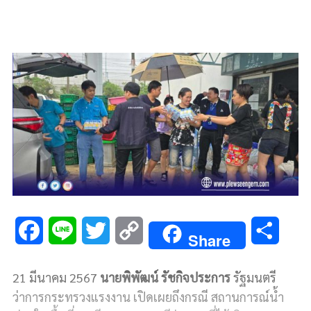
F
L
T
C
S
Share
a
i
w
o
h
21 มีนาคม 2567
นายพิพัฒน์ รัชกิจประการ
รัฐมนตรี
c
n
i
p
a
ว่าการกระทรวงแรงงาน เปิดเผยถึงกรณี สถานการณ์น้ำ