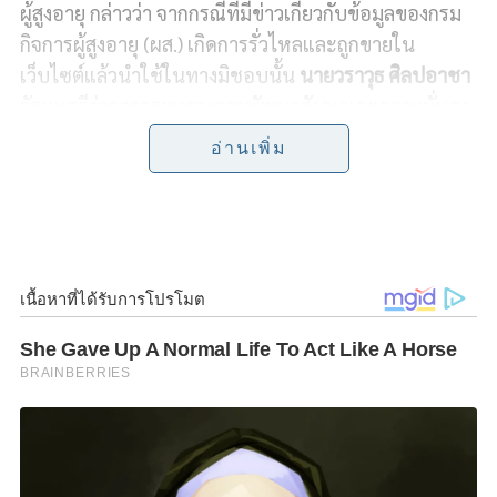
ผู้สูงอายุ กล่าวว่า จากกรณีที่มีข่าวเกี่ยวกับข้อมูลของกรม
e
e
t
y
r
กิจการผู้สูงอายุ (ผส.) เกิดการรั่วไหลและถูกขายใน
เว็บไซต์แล้วนำใช้ในทางมิชอบนั้น
นายวราวุธ​ ศิลปอาชา​
b
t
L
e
รัฐมนตรีว่าการกระทรวงการพัฒนาสังคมและความมั่นคง
o
e
i
ของมนุษย์ (รมว.พม.) ได้สั่งการให้ไปดำเนินการแจ้งความ
อ่านเพิ่ม
กับทางตำรวจไซเบอร์​ และคณะกรรมการคุ้มครองข้อมูล
o
r
n
ส่วนบุคคลตาม​ พ.ร.บ.คุ้มครองข้อมูลส่วนบุคคล พ.ศ 2562
k
k
โดยด่วน ซึ่งก็ได้ดำเนินการเรียบร้อยแล้ว
นางสาวแรมรุ้ง กล่าวเพิ่มเติมว่า กรมกิจการผู้สูงอายุ
กระทรวง พม. ได้เร่งดำเนินการให้ผู้เชี่ยวชาญทำการ
ตรวจสอบว่ามีหน่วยงาน​หรือบุคคลใดเป็นผู้นำข้อมูลไป
ใช้โดยมิชอบด้วยกฎหมาย หากพบ ทางกรมกิจการผู้สูง
อายุ จะรีบดำเนินการทางกฎหมายโดยทันที​ เพื่อไม่ให้มี
การกระทำเช่นนี้ซ้ำอีก​ อีกทั้งได้มีการป้องกันข้อมูล​
ทั้งหมดไว้เป็นที่เรียบร้อยแล้ว​