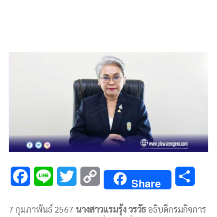
F
L
T
C
S
Share
a
i
w
o
h
7 กุมภาพันธ์ 2567
นางสาวแรมรุ้ง วรวัธ
อธิบดีกรมกิจการ
c
n
i
p
a